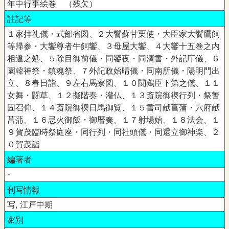
年中行事絵巻 （残欠）
註記等
１家拝礼儀・式部省図、２大饗蘇甘栗使・大臣家大饗鷹飼
等帰参・大饗尊者牛飼饗、３母屋大饗、４大饗十五巻之内
相違之処、５除目御前儀・同饗夜・同清書・外記庁儀、６
園韓神祭・鎮魂祭、７外記政始晴儀・同南所儀・陽明門出
立、８春日詣、９左右馬寮図、１０闘鶏臣下第之儀、１１
女舞・闘草、１２擬階奏・灌仏、１３斎院御禊行列・祭警
固召仰、１４斎院御禊日馬御覧、１５書司献菖蒲・六府献
菖蒲、１６忌火御飯・御暦奏、１７射場始、１８法会、１
９賀茂臨時祭庭座・同行列・同社頭儀・同還立御神楽、２
０賀茂詣
編著者
-
刊写情報
写, 江戸中期
家別