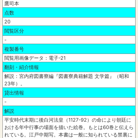
鷹司本
点数
20
閲覧区分
-
複製番号
閲覧用画像データ：電子-21
翻刻・紹介情報
解説：宮内府図書寮編『図書寮典籍解題 文学篇』（昭和
23年）。
貸出情報
-
解説
平安時代末期に後白河法皇（1127-92）の命により朝廷に
おける年中行事の場面を描いた絵巻。もとは60巻と伝えら
れている。江戸中期写。本書は一般に知られている禁裏に