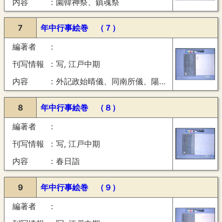
内容
園韓神祭、鎮魂祭
7
年中行事絵巻 （７）
編著者
刊写情報
写, 江戸中期
内容
外記政始晴儀、同南所儀、陽明門出立
8
年中行事絵巻 （８）
編著者
刊写情報
写, 江戸中期
内容
春日詣
9
年中行事絵巻 （９）
編著者