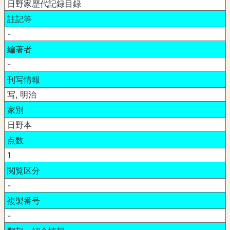
日野家歴代記録目録
註記等
-
編著者
-
刊写情報
写, 明治
家別
日野本
点数
1
閲覧区分
-
複製番号
-