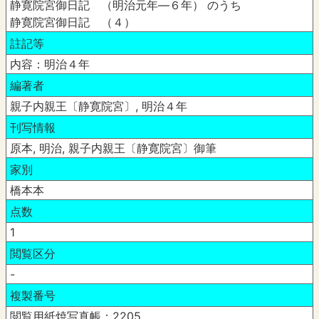
静寛院宮御日記 （明治元年―６年） のうち
静寛院宮御日記 （４）
註記等
内容：明治４年
編著者
親子内親王〔静寛院宮〕, 明治４年
刊写情報
原本, 明治, 親子内親王〔静寛院宮〕御筆
家別
橋本本
点数
1
閲覧区分
-
複製番号
閲覧用紙焼写真帳：2205