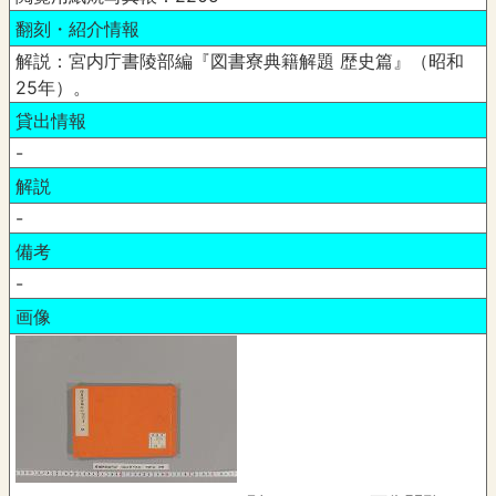
翻刻・紹介情報
解説：宮内庁書陵部編『図書寮典籍解題 歴史篇』（昭和
25年）。
貸出情報
-
解説
-
備考
-
画像