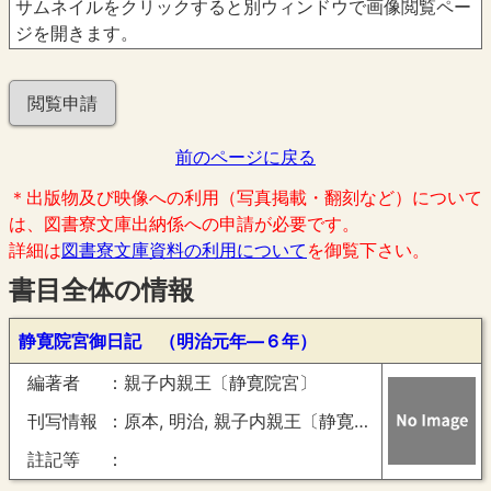
サムネイルをクリックすると別ウィンドウで画像閲覧ペー
ジを開きます。
閲覧申請
前のページに戻る
＊出版物及び映像への利用（写真掲載・翻刻など）について
は、図書寮文庫出納係への申請が必要です。
詳細は
図書寮文庫資料の利用について
を御覧下さい。
書目全体の情報
静寛院宮御日記 （明治元年―６年）
編著者
親子内親王〔静寛院宮〕
刊写情報
原本, 明治, 親子内親王〔静寛院宮〕御筆
註記等