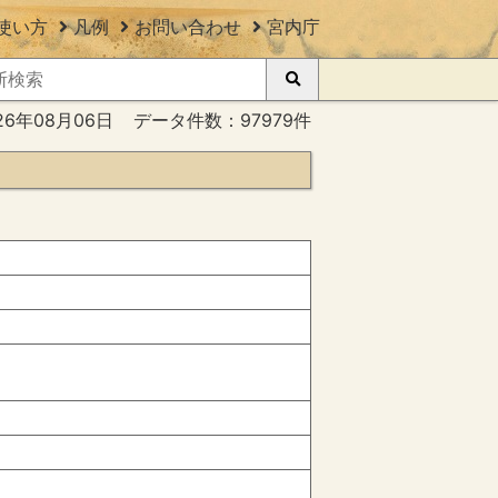
使い方
凡例
お問い合わせ
宮内庁
26年08月06日
データ件数：97979件