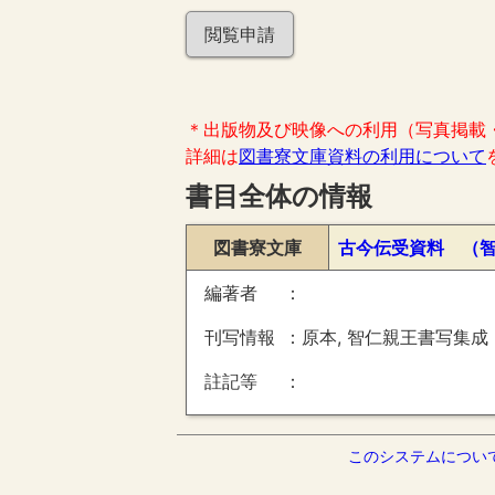
閲覧申請
＊出版物及び映像への利用（写真掲載
詳細は
図書寮文庫資料の利用について
書目全体の情報
図書寮文庫
古今伝受資料 （
編著者
刊写情報
原本, 智仁親王書写集成
註記等
このシステムについ