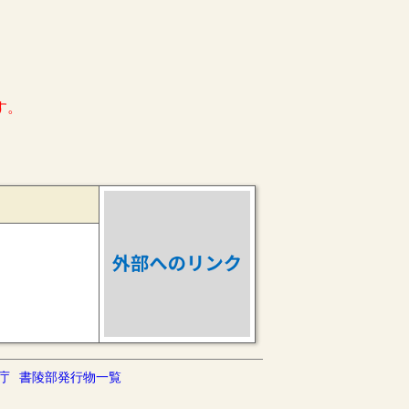
す。
庁
書陵部発行物一覧