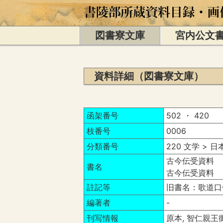
図書寮文庫
宮内公文
資料詳細（図書寮文庫）
函架番号
502 ・ 420
枝番号
0006
分類番号
220 文学 > 
古今伝受資料 
書名
古今伝受資料 
註記等
旧書名：歌道口
編著者
-
刊写情報
原本, 智仁親王