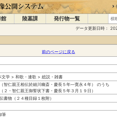
書館
陵墓課
発行物一覧
データ更新日時：
20
前のページに戻る
日本文学 > 和歌・連歌 > 総説・雑書
（智仁親王相伝於細川幽斎・慶長５年―寛永４年） のうち
（２・智仁親王御誓状下書・慶長５年３月１９日）
伝書物（２４種目録１枚附）
御筆