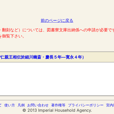
前のページに戻る
・翻刻など）については、図書寮文庫出納係への申請が必要で
を御覧下さい。
智仁親王相伝於細川幽斎・慶長５年―寛永４年）
て
使い方
凡例
お問い合わせ
著作権等
プライバシーポリシー
宮内
© 2013 Imperial Household Agency.