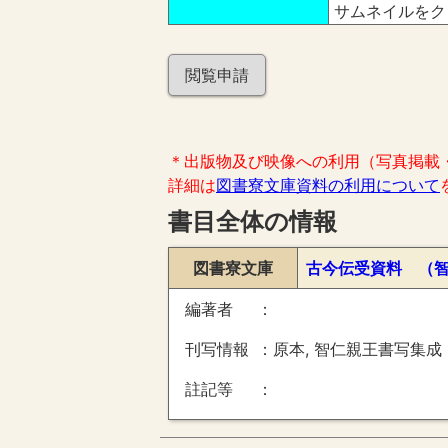
サムネイルをク
閲覧申請
＊出版物及び映像への利用（写真掲載
詳細は
図書寮文庫資料の利用について
書目全体の情報
図書寮文庫
古今伝受資料 （
編著者
刊写情報
原本, 智仁親王書写集成
註記等