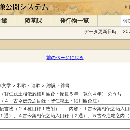
書館
陵墓課
発行物一覧
データ更新日時：
20
前のページに戻る
日本文学 > 和歌・連歌 > 総説・雑書
（智仁親王相伝於細川幽斎・慶長５年―寛永４年） のうち
（４・古今伝受之目録・智仁親王・細川幽斎注）
伝書物（２４種目録１枚附） 内容：１古今集相伝之箱入目
１通）、４古今集相伝之箱入目録（２通）、５古今之箱之内（