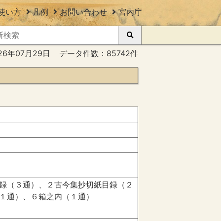
使い方
凡例
お問い合わせ
宮内庁
26年07月29日
データ件数：85742件
録（３通）、２古今集抄切紙目録（２
１通）、６箱之内（１通）