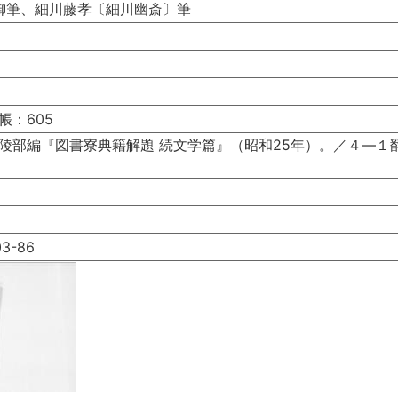
王御筆、細川藤孝〔細川幽斎〕筆
帳：605
陵部編『図書寮典籍解題 続文学篇』（昭和25年）。／４―１翻
3-86