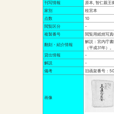
刊写情報
原本, 智仁親
家別
桂宮本
点数
10
閲覧区分
-
複製番号
閲覧用紙焼写真
解説：宮内庁書
翻刻・紹介情報
（平成31年）。
貸出情報
-
解説
-
備考
旧函架番号：50
画像