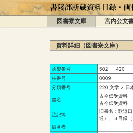
図書寮文庫
宮内公文
資料詳細（図書寮文庫）
函架番号
502 ・ 420
枝番号
0009
分類番号
220 文学 > 
古今伝受資料 
書名
古今伝受資料 
旧書名：歌道口
註記等
通）、３目録（
編著者
-