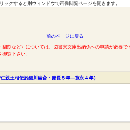
リックすると別ウィンドウで画像閲覧ページを開きます。
前のページに戻る
・翻刻など）については、図書寮文庫出納係への申請が必要で
を御覧下さい。
智仁親王相伝於細川幽斎・慶長５年―寛永４年）