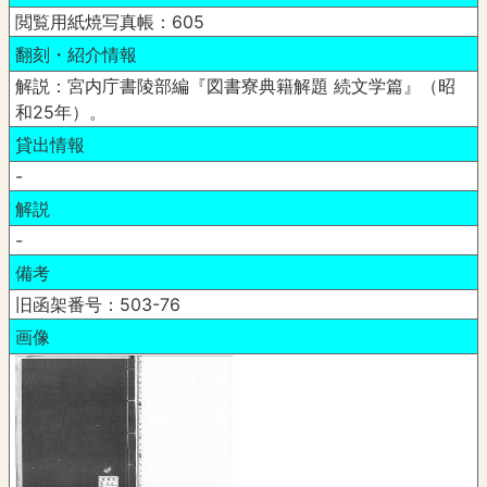
閲覧用紙焼写真帳：605
翻刻・紹介情報
解説：宮内庁書陵部編『図書寮典籍解題 続文学篇』（昭
和25年）。
貸出情報
-
解説
-
備考
旧函架番号：503-76
画像