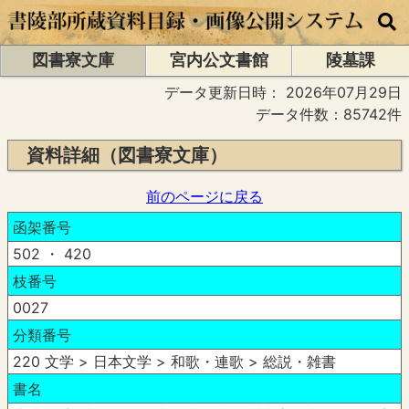
図書寮文庫
宮内公文書館
陵墓課
データ更新日時：
2026年07月29日
データ件数：85742件
資料詳細（図書寮文庫）
前のページに戻る
函架番号
502 ・ 420
枝番号
0027
分類番号
220 文学 > 日本文学 > 和歌・連歌 > 総説・雑書
書名