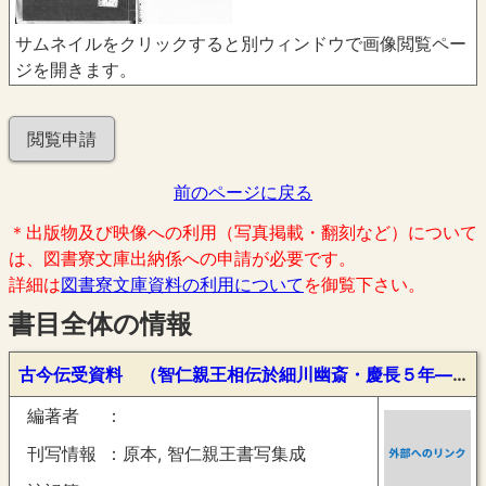
サムネイルをクリックすると別ウィンドウで画像閲覧ペー
ジを開きます。
閲覧申請
前のページに戻る
＊出版物及び映像への利用（写真掲載・翻刻など）について
は、図書寮文庫出納係への申請が必要です。
詳細は
図書寮文庫資料の利用について
を御覧下さい。
書目全体の情報
古今伝受資料 （智仁親王相伝於細川幽斎・慶長５年―寛永４年）
編著者
刊写情報
原本, 智仁親王書写集成