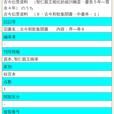
古今伝受資料 （智仁親王相伝於細川幽斎・慶長５年―寛
永４年） のうち
古今伝受資料 （６・古今和歌集聞書・中書本・１）
註記等
旧書名：古今和歌集聞書 内容：序―巻６
編著者
-
刊写情報
原本, 智仁親王御筆
家別
桂宮本
点数
1
閲覧区分
-
複製番号