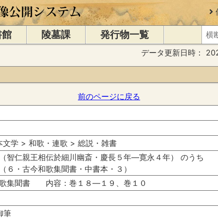
書館
陵墓課
発行物一覧
データ更新日時：
20
前のページに戻る
日本文学 > 和歌・連歌 > 総説・雑書
（智仁親王相伝於細川幽斎・慶長５年―寛永４年） のうち
（６・古今和歌集聞書・中書本・３）
和歌集聞書 内容：巻１８―１９、巻１０
御筆