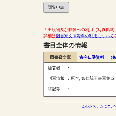
閲覧申請
＊出版物及び映像への利用（写真掲載
詳細は
図書寮文庫資料の利用について
書目全体の情報
図書寮文庫
古今伝受資料 （
編著者
刊写情報
原本, 智仁親王書写集成
註記等
このシステムについ