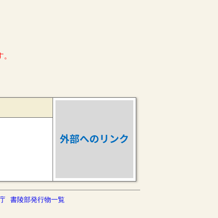
す。
庁
書陵部発行物一覧