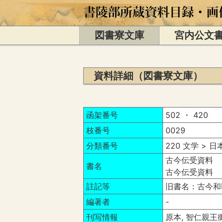
図書寮文庫
宮内公文
資料詳細（図書寮文庫）
函架番号
502 ・ 420
枝番号
0029
分類番号
220 文学 > 
古今伝受資料 
書名
古今伝受資料 
註記等
旧書名：古今
編著者
-
刊写情報
原本, 智仁親王