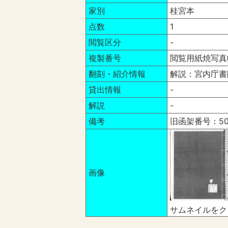
家別
桂宮本
点数
1
閲覧区分
-
複製番号
閲覧用紙焼写真
翻刻・紹介情報
解説：宮内庁書
貸出情報
-
解説
-
備考
旧函架番号：503
画像
サムネイルをク