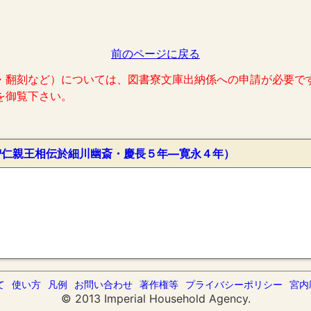
前のページに戻る
・翻刻など）については、図書寮文庫出納係への申請が必要で
を御覧下さい。
智仁親王相伝於細川幽斎・慶長５年―寛永４年）
て
使い方
凡例
お問い合わせ
著作権等
プライバシーポリシー
宮内
© 2013 Imperial Household Agency.