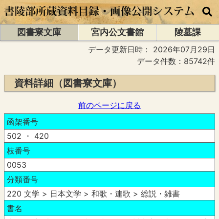
図書寮文庫
宮内公文書館
陵墓課
データ更新日時：
2026年07月29日
データ件数：85742件
資料詳細（図書寮文庫）
前のページに戻る
函架番号
502 ・ 420
枝番号
0053
分類番号
220 文学 > 日本文学 > 和歌・連歌 > 総説・雑書
書名