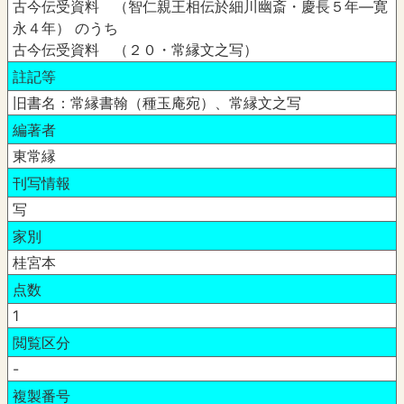
古今伝受資料 （智仁親王相伝於細川幽斎・慶長５年―寛
永４年） のうち
古今伝受資料 （２０・常縁文之写）
註記等
旧書名：常縁書翰（種玉庵宛）、常縁文之写
編著者
東常縁
刊写情報
写
家別
桂宮本
点数
1
閲覧区分
-
複製番号