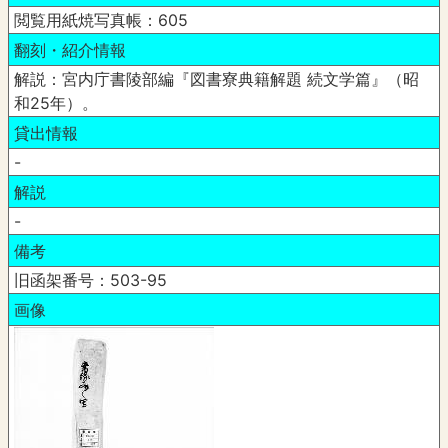
閲覧用紙焼写真帳：605
翻刻・紹介情報
解説：宮内庁書陵部編『図書寮典籍解題 続文学篇』（昭
和25年）。
貸出情報
-
解説
-
備考
旧函架番号：503-95
画像