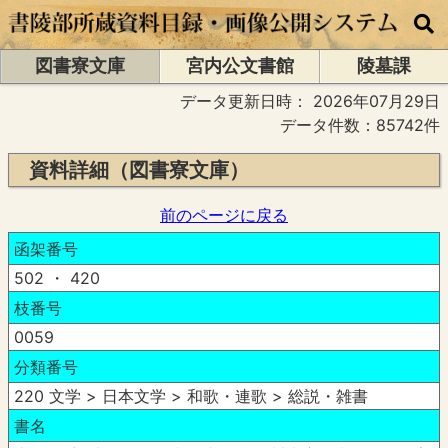
図書寮文庫
宮内公文書館
陵墓課
データ更新日時：
2026年07月29日
データ件数：85742件
資料詳細（図書寮文庫）
前のページに戻る
函架番号
502 ・ 420
枝番号
0059
分類番号
220 文学 > 日本文学 > 和歌・連歌 > 総説・雑書
書名