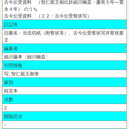
古今伝受資料 （智仁親王相伝於細川幽斎・慶長５年―寛
永４年） のうち
古今伝受資料 （２２・古今伝受誓状写）
註記等
旧書名：当流切紙（附誓状等）、古今伝受誓状写并誓状案
文
編著者
細川藤孝〔細川幽斎〕
刊写情報
写, 智仁親王御筆
家別
桂宮本
点数
2
閲覧区分
-