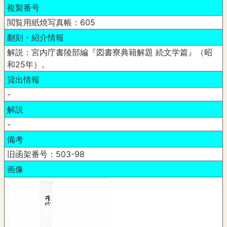
複製番号
閲覧用紙焼写真帳：605
翻刻・紹介情報
解説：宮内庁書陵部編『図書寮典籍解題 続文学篇』（昭
和25年）。
貸出情報
-
解説
-
備考
旧函架番号：503-98
画像