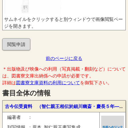
サムネイルをクリックすると別ウィンドウで画像閲覧ペー
ジを開きます。
閲覧申請
前のページに戻る
＊出版物及び映像への利用（写真掲載・翻刻など）について
は、図書寮文庫出納係への申請が必要です。
詳細は
図書寮文庫資料の利用について
を御覧下さい。
書目全体の情報
古今伝受資料 （智仁親王相伝於細川幽斎・慶長５年―寛永４年）
編著者
刊写情報
原本, 智仁親王書写集成