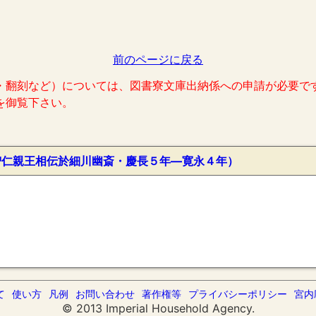
前のページに戻る
・翻刻など）については、図書寮文庫出納係への申請が必要で
を御覧下さい。
智仁親王相伝於細川幽斎・慶長５年―寛永４年）
て
使い方
凡例
お問い合わせ
著作権等
プライバシーポリシー
宮内
© 2013 Imperial Household Agency.