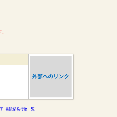
す。
庁
書陵部発行物一覧