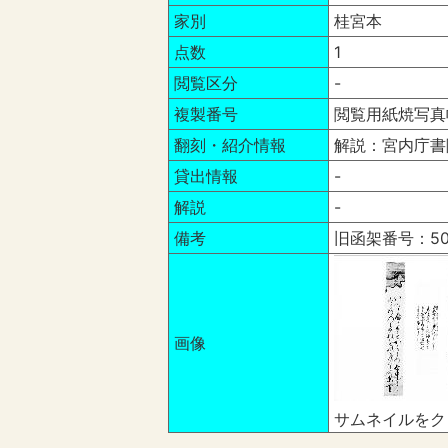
家別
桂宮本
点数
1
閲覧区分
-
複製番号
閲覧用紙焼写真
翻刻・紹介情報
解説：宮内庁書
貸出情報
-
解説
-
備考
旧函架番号：50
画像
サムネイルをク