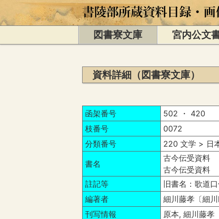
図書寮文庫
宮内公文
資料詳細（図書寮文庫）
函架番号
502 ・ 420
枝番号
0072
分類番号
220 文学 > 
古今伝受資料 
書名
古今伝受資料 
註記等
旧書名：歌道口
編著者
細川藤孝〔細川
刊写情報
原本, 細川藤