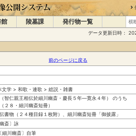
書館
陵墓課
発行物一覧
データ更新日時：
20
前のページに戻る
日本文学 > 和歌・連歌 > 総説・雑書
（智仁親王相伝於細川幽斎・慶長５年―寛永４年） のうち
（２８・細川幽斎短冊）
伝書物（２４種目録１枚附）、細川幽斎短冊「御披露」
幽斎〕詠
孝〔細川幽斎〕自筆