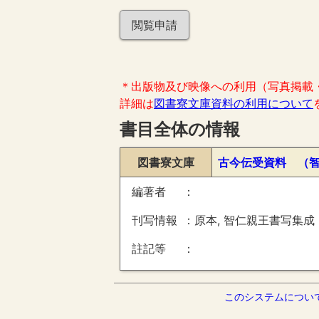
閲覧申請
＊出版物及び映像への利用（写真掲載
詳細は
図書寮文庫資料の利用について
書目全体の情報
図書寮文庫
古今伝受資料 （
編著者
刊写情報
原本, 智仁親王書写集成
註記等
このシステムについ