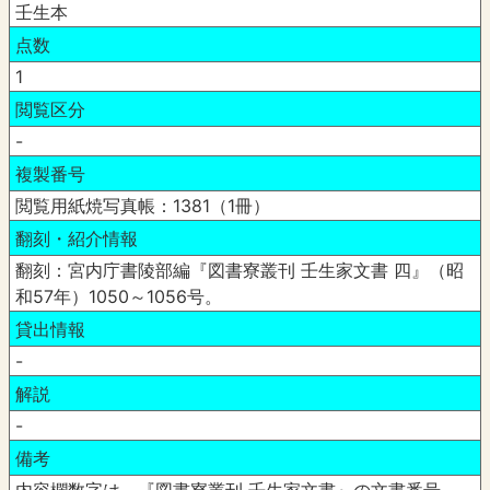
壬生本
点数
1
閲覧区分
-
複製番号
閲覧用紙焼写真帳：1381（1冊）
翻刻・紹介情報
翻刻：宮内庁書陵部編『図書寮叢刊 壬生家文書 四』（昭
和57年）1050～1056号。
貸出情報
-
解説
-
備考