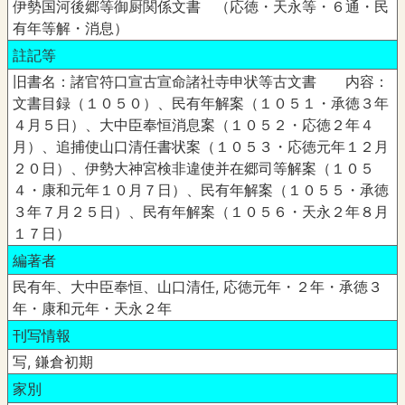
伊勢国河後郷等御厨関係文書 （応徳・天永等・６通・民
有年等解・消息）
註記等
旧書名：諸官符口宣古宣命諸社寺申状等古文書 内容：
文書目録（１０５０）、民有年解案（１０５１・承徳３年
４月５日）、大中臣奉恒消息案（１０５２・応徳２年４
月）、追捕使山口清任書状案（１０５３・応徳元年１２月
２０日）、伊勢大神宮検非違使并在郷司等解案（１０５
４・康和元年１０月７日）、民有年解案（１０５５・承徳
３年７月２５日）、民有年解案（１０５６・天永２年８月
１７日）
編著者
民有年、大中臣奉恒、山口清任, 応徳元年・２年・承徳３
年・康和元年・天永２年
刊写情報
写, 鎌倉初期
家別