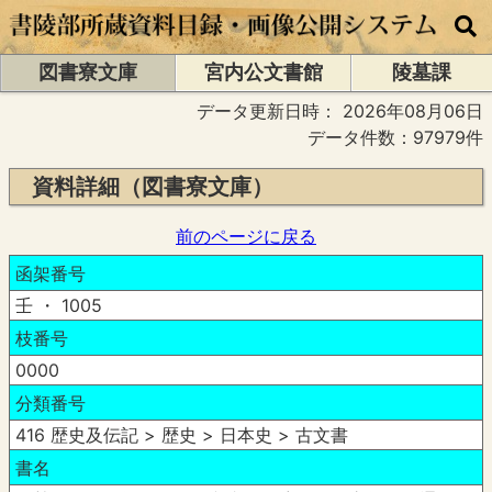
図書寮文庫
宮内公文書館
陵墓課
データ更新日時：
2026年08月06日
データ件数：97979件
資料詳細（図書寮文庫）
前のページに戻る
函架番号
壬 ・ 1005
枝番号
0000
分類番号
416 歴史及伝記 > 歴史 > 日本史 > 古文書
書名