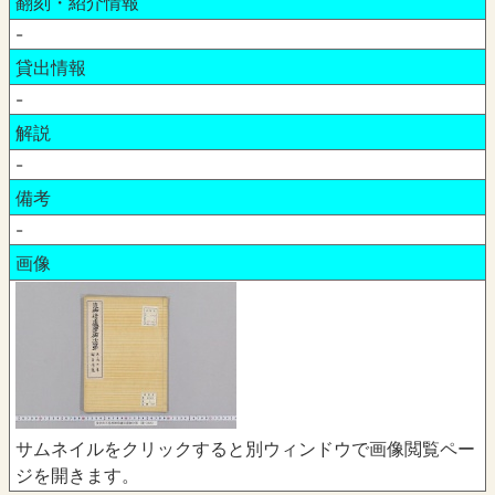
翻刻・紹介情報
-
貸出情報
-
解説
-
備考
-
画像
サムネイルをクリックすると別ウィンドウで画像閲覧ペー
ジを開きます。