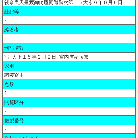
後奈良天皇渡御倚廬同還御次第 （大永６年６月８日）
註記等
-
編著者
-
刊写情報
写, 大正１５年２月２日, 宮内省諸陵寮
家別
諸陵寮本
点数
1
閲覧区分
-
複製番号
-