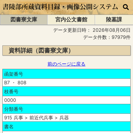
図書寮文庫
宮内公文書館
陵墓課
データ更新日時：
2026年08月06日
データ件数：97979件
資料詳細（図書寮文庫）
前のページに戻る
函架番号
B7 ・ 808
枝番号
0000
分類番号
915 兵事 > 前近代兵事 > 兵器
書名