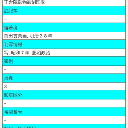
正倉院御物御剣図取
註記等
-
編著者
前田貫業画, 明治２８年
刊写情報
写, 昭和７年, 肥沼政治
家別
-
点数
3
閲覧区分
-
複製番号
-