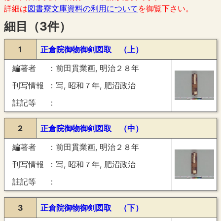
詳細は
図書寮文庫資料の利用について
を御覧下さい。
細目（3件）
1
正倉院御物御剣図取 （上）
編著者
前田貫業画, 明治２８年
刊写情報
写, 昭和７年, 肥沼政治
註記等
2
正倉院御物御剣図取 （中）
編著者
前田貫業画, 明治２８年
刊写情報
写, 昭和７年, 肥沼政治
註記等
3
正倉院御物御剣図取 （下）