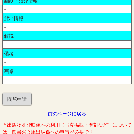
翻刻・紹介情報
-
貸出情報
-
解説
-
備考
-
画像
-
閲覧申請
前のページに戻る
＊出版物及び映像への利用（写真掲載・翻刻など）について
は、図書寮文庫出納係への申請が必要です。