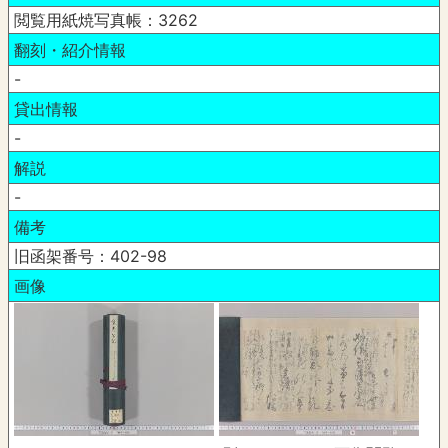
閲覧用紙焼写真帳：3262
翻刻・紹介情報
-
貸出情報
-
解説
-
備考
旧函架番号：402-98
画像