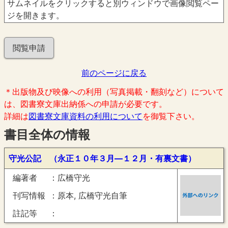
サムネイルをクリックすると別ウィンドウで画像閲覧ペー
ジを開きます。
閲覧申請
前のページに戻る
＊出版物及び映像への利用（写真掲載・翻刻など）について
は、図書寮文庫出納係への申請が必要です。
詳細は
図書寮文庫資料の利用について
を御覧下さい。
書目全体の情報
守光公記 （永正１０年３月―１２月・有裏文書）
編著者
広橋守光
刊写情報
原本, 広橋守光自筆
註記等