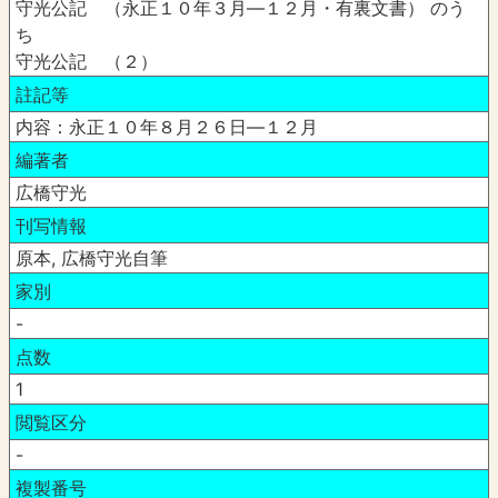
守光公記 （永正１０年３月―１２月・有裏文書） のう
ち
守光公記 （２）
註記等
内容：永正１０年８月２６日―１２月
編著者
広橋守光
刊写情報
原本, 広橋守光自筆
家別
-
点数
1
閲覧区分
-
複製番号