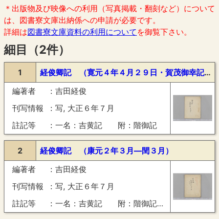
＊出版物及び映像への利用（写真掲載・翻刻など）について
は、図書寮文庫出納係への申請が必要です。
詳細は
図書寮文庫資料の利用について
を御覧下さい。
細目（2件）
1
経俊卿記 （寛元４年４月２９日・賀茂御幸記）
編著者
吉田経俊
刊写情報
写, 大正６年７月
註記等
一名：吉黄記 附：階御記
2
経俊卿記 （康元２年３月―閏３月）
編著者
吉田経俊
刊写情報
写, 大正６年７月
註記等
一名：吉黄記 附：階御記