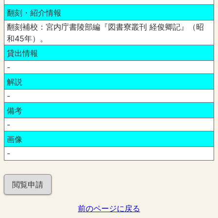
翻刻・紹介情報
翻刻補校：宮内庁書陵部編『図書寮叢刊 経俊卿記』（昭
和45年）。
貸出情報
-
解説
-
備考
-
画像
-
閲覧申請
前のページに戻る