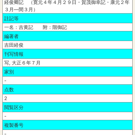
経俊卿記 （寛元４年４月２９日・賀茂御幸記・康元２年
３月―閏３月）
註記等
一名：吉黄記 附：階御記
編著者
吉田経俊
刊写情報
写, 大正６年７月
家別
-
点数
2
閲覧区分
-
複製番号
-