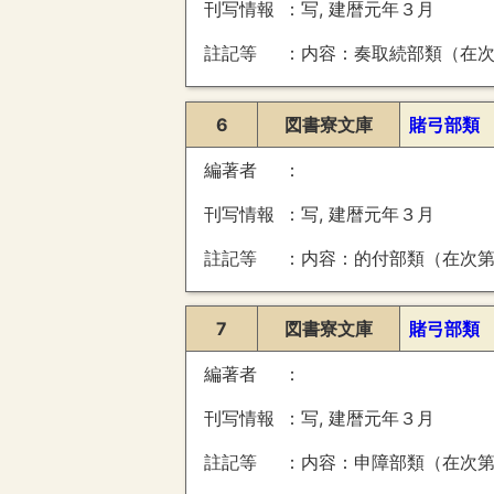
刊写情報
写, 建暦元年３月
註記等
内容：奏取続部類（在次第土代并雑例） 裏：某書状（３８７・２３日
6
図書寮文庫
賭弓部類
編著者
刊写情報
写, 建暦元年３月
註記等
内容：的付部類（在次第土代并雑例） 裏：某書状（３９１・（前後欠））、左馬権頭藤原忠綱
7
図書寮文庫
賭弓部類
編著者
刊写情報
写, 建暦元年３月
註記等
内容：申障部類（在次第土代并雑例） 裏：城