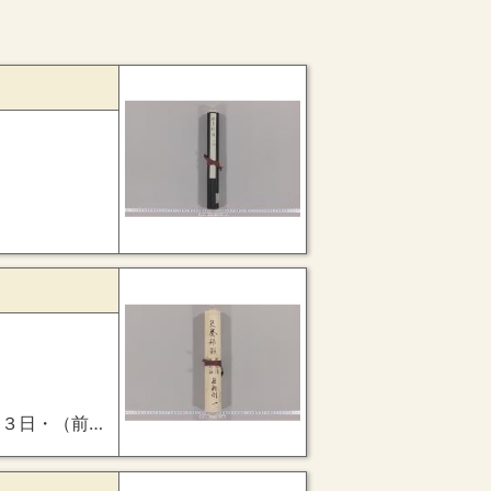
（３７９・（後欠）・院御領上野国吾妻荘訴訟）