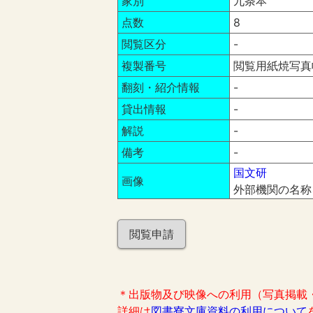
家別
九条本
点数
8
閲覧区分
-
複製番号
閲覧用紙焼写真帳
翻刻・紹介情報
-
貸出情報
-
解説
-
備考
-
国文研
画像
外部機関の名称
閲覧申請
＊出版物及び映像への利用（写真掲載
詳細は
図書寮文庫資料の利用について