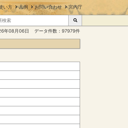
使い方
凡例
お問い合わせ
宮内庁
26年08月06日
データ件数：97979件