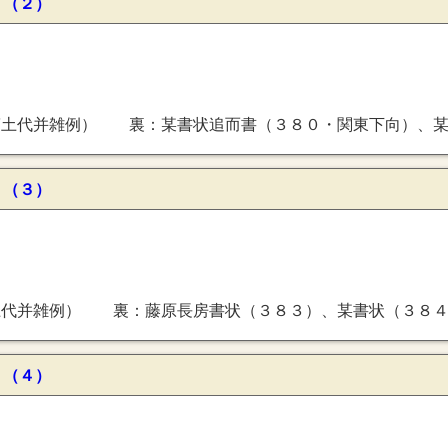
 （２）
 裏：某書状追而書（３８０・関東下向）、某書状（３８１・（前後欠））、同（３８２・２月２９日
 （３）
）、某書状（３８４・９月２５日・飛鳥井雅経宛・尾張国五節舞仕丁装束）、参議某書状（３８５・４月１７日・慶賀事）、左馬権頭藤原忠綱書状（３８６・９月３日・飛
 （４）