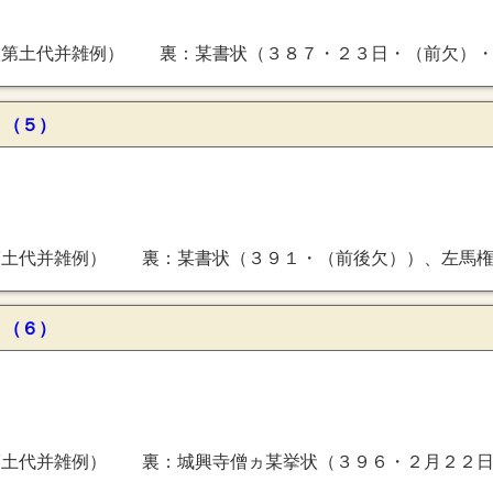
・（前欠）・飛鳥井雅経ヵ宛・隆聴抄・小右記抄献上・摂津国湯山粮料）、藤原能景書状（３８８・４月５日）、藤原能景書状礼紙ヵ（３８９・（前欠）・飛鳥井雅経宛）、某書状（
 （５）
書状（３９２・８月４日・藤少将宛・昇子内親王ヵ二条泉殿行啓出車）、藤原某寄進状（３９３・承元２年正月１１日）、後鳥羽上皇院宣（３９４・８月２４日・藤原家実奉・飛鳥井雅経ヵ宛・水無瀬殿仏事）、皇太后忻子令旨案（３９５・承元２年３
 （６）
興寺僧ヵ某挙状（３９６・２月２２日・飛鳥井雅経宛・城興寺領越後国志都野岐荘）、某書状（３９７・（後欠））、同