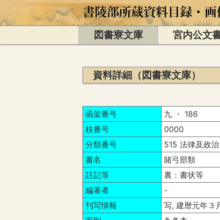
図書寮文庫
宮内公文
資料詳細（図書寮文庫）
函架番号
九 ・ 186
枝番号
0000
分類番号
515 法律及政治
書名
賭弓部類
註記等
裏：書状等
編著者
-
刊写情報
写, 建暦元年３