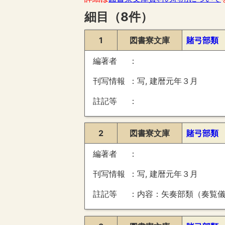
細目（8件）
1
図書寮文庫
賭弓部類
編著者
刊写情報
写, 建暦元年３月
註記等
2
図書寮文庫
賭弓部類
編著者
刊写情報
写, 建暦元年３月
註記等
内容：矢奏部類（奏覧儀・内乱儀・在雑例） 裏：右衛門某書状（３７３・１０月１３日・（前欠））