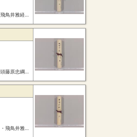
３９０・６月１２日・（前欠））
月８日・源有経奉・越後国志都野岐荘年貢事）
（３９８・（後欠））