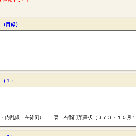
 （目録）
 （１）
、前備前守源仲国書状（３７４・１０月２１日・飛鳥井雅経宛・木工宗包訴訟）、某書状（３７５・１０月２２日）、同（３７６・９月１２日・（前欠）・院御領上野国吾妻荘領家訴訟）、同（３７７・（後欠））、同（３７８・ １４日・（前欠）・藤少将宛）、同