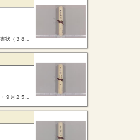
・随身秦種文訴訟）
鳥井雅経宛・細工行貞訴訟事）