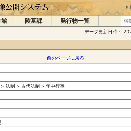
書館
陵墓課
発行物一覧
データ更新日時：
20
前のページに戻る
 > 法制 > 古代法制 > 年中行事
月