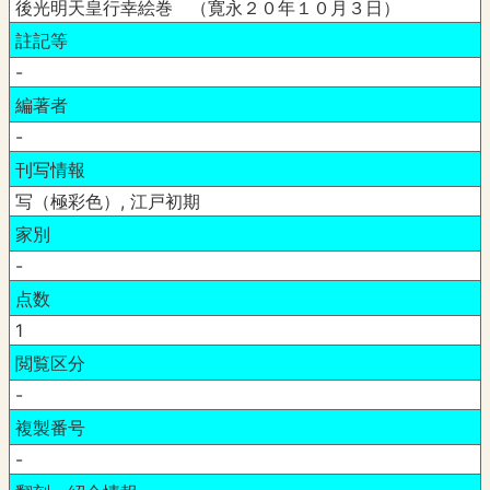
後光明天皇行幸絵巻 （寛永２０年１０月３日）
註記等
-
編著者
-
刊写情報
写（極彩色）, 江戸初期
家別
-
点数
1
閲覧区分
-
複製番号
-