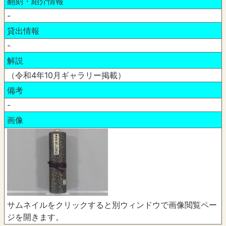
翻刻・紹介情報
-
貸出情報
-
解説
（令和4年10月ギャラリー掲載）
備考
-
画像
サムネイルをクリックすると別ウィンドウで画像閲覧ペー
ジを開きます。