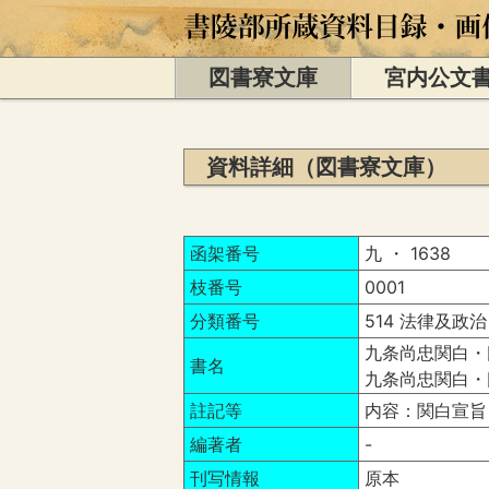
図書寮文庫
宮内公文
資料詳細（図書寮文庫）
函架番号
九 ・ 1638
枝番号
0001
分類番号
514 法律及政治
九条尚忠関白・
書名
九条尚忠関白・
註記等
内容：関白宣旨
編著者
-
刊写情報
原本