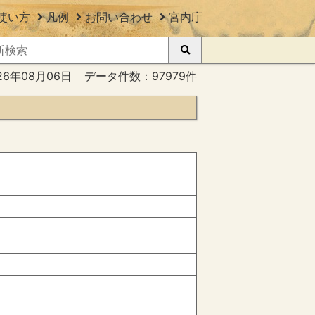
使い方
凡例
お問い合わせ
宮内庁
26年08月06日
データ件数：97979件