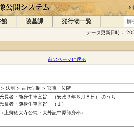
書館
陵墓課
発行物一覧
データ更新日時：
20
前のページに戻る
 > 法制 > 古代法制 > 官職・位階
氏長者・随身牛車宣旨 （安政３年８月８日） のうち
氏長者・随身牛車宣旨 （１）
（上卿徳大寺公純・大外記中原師身奉）