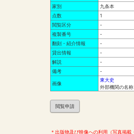
家別
九条本
点数
1
閲覧区分
-
複製番号
-
翻刻・紹介情報
-
貸出情報
-
解説
-
備考
-
東大史
画像
外部機関の名称
閲覧申請
＊出版物及び映像への利用（写真掲載