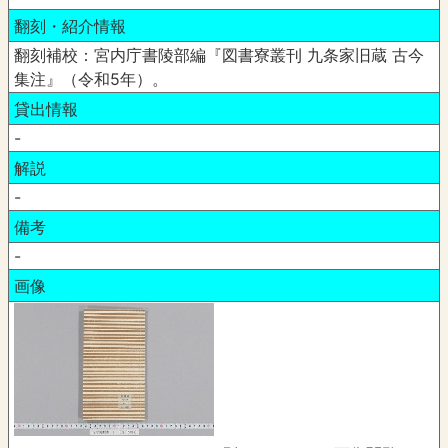
翻刻・紹介情報
翻刻補校：宮内庁書陵部編『図書寮叢刊 九条家旧蔵 古今
集注』（令和5年）。
貸出情報
-
解説
-
備考
-
画像