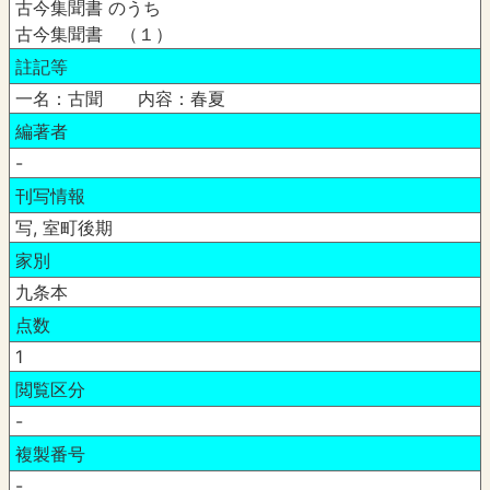
古今集聞書 のうち
古今集聞書 （１）
註記等
一名：古聞 内容：春夏
編著者
-
刊写情報
写, 室町後期
家別
九条本
点数
1
閲覧区分
-
複製番号
-