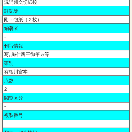
諷誦願文切紙控
註記等
附：包紙（２枚）
編著者
-
刊写情報
写, 織仁親王御筆ヵ等
家別
有栖川宮本
点数
2
閲覧区分
-
複製番号
-