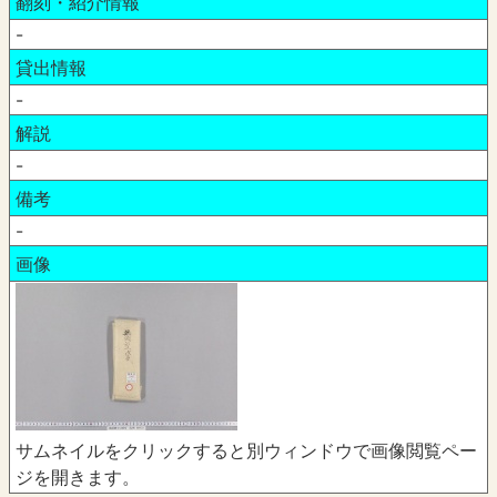
翻刻・紹介情報
-
貸出情報
-
解説
-
備考
-
画像
サムネイルをクリックすると別ウィンドウで画像閲覧ペー
ジを開きます。