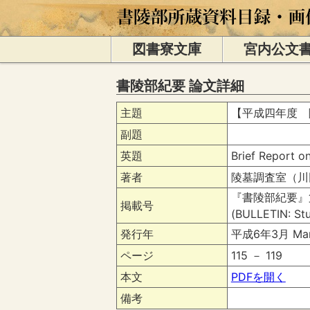
図書寮文庫
宮内公文
書陵部紀要 論文詳細
主題
【平成四年度 
副題
英題
Brief Report o
著者
陵墓調査室（川田 貞夫
『書陵部紀要』
掲載号
(BULLETIN: Stu
発行年
平成6年3月 Mar
ページ
115 － 119
本文
PDFを開く
備考