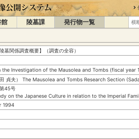
書館
陵墓課
発行物一覧
陵墓関係調査概要】（調査の全容）
n the Investigation of the Mausolea and Tombs (fiscal year 
） The Mausolea and Tombs Research Section (Sada
第45号
dy on the Japanese Culture in relation to the Imperial Fam
 1994