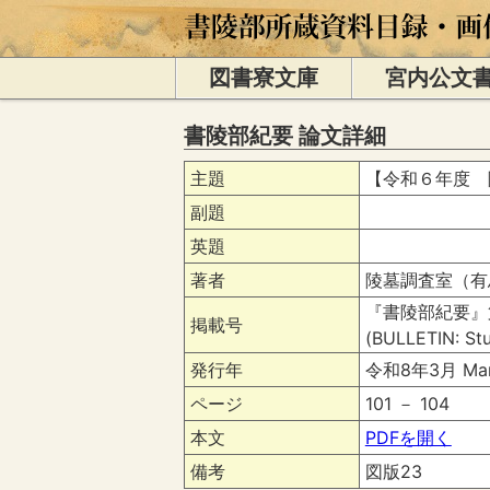
図書寮文庫
宮内公文
書陵部紀要 論文詳細
主題
【令和６年度 
副題
英題
著者
陵墓調査室（有
『書陵部紀要』
掲載号
(BULLETIN: Stu
発行年
令和8年3月 Mar
ページ
101 － 104
本文
PDFを開く
備考
図版23