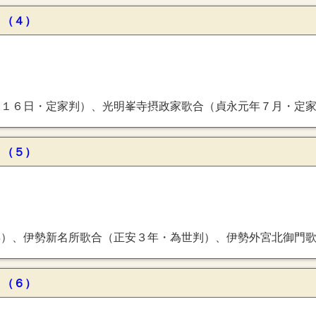
 （４）
歌合（貞永元年７月・定家判）、名所月歌合（貞永元年８月・十五夜）、日吉社歌合（嘉禎元年１２月２４日）、遠島歌合（嘉禎２年７月・後鳥羽院勅判）、
 （５）
年・為世判）、伊勢外宮北御門歌合（元亨元年）、五十四番詩歌合、新玉津島歌合（貞治６年３月２３日・為秀判）、康正内裏歌合（康正元
 （６）