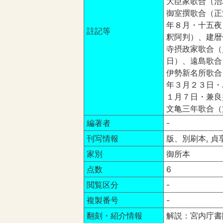
大臣家歌合（治
御室撰歌合（正
年８月・十五夜
註記等
釈阿判）、建暦
寺摂政家歌合（
日）、遠島歌合
伊勢新名所歌合
年３月２３日・
１月７日・兼良
文亀三年歌合（
編著者
-
刊写情報
版、別刷本, 貞
家別
御所本
点数
6
閲覧区分
-
複製番号
-
翻刻・紹介情報
解説：宮内庁書