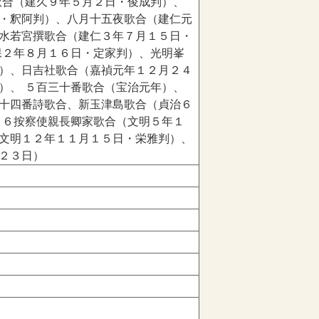
歌合（建久９年５月２日・俊成判）、
・釈阿判）、八月十五夜歌合（建仁元
水若宮撰歌合（建仁３年７月１５日・
保２年８月１６日・定家判）、光明峯
）、日吉社歌合（嘉禎元年１２月２４
）、 ５百三十番歌合（宝治元年）、
十四番詩歌合、新玉津島歌合（貞治６
 ６按察使親長卿家歌合（文明５年１
文明１２年１１月１５日・栄雅判）、
２３日）