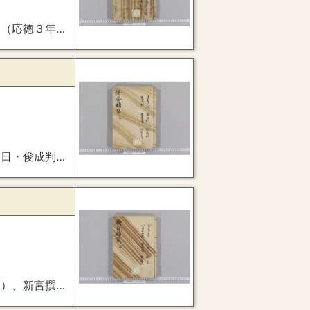
応２年１０月９日・俊成判）
８日・俊成判）、時代不同歌合
洞歌合（建暦３年９月１９日・定家判）