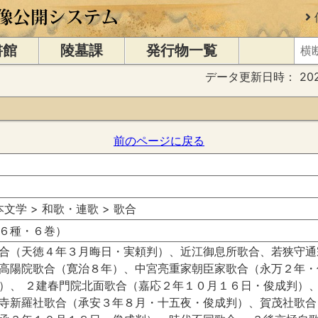
書館
陵墓課
発行物一覧
データ更新日時：
20
前のページに戻る
日本文学 > 和歌・連歌 > 歌合
６種・６巻）
合（天徳４年３月晦日・実頼判）、近江御息所歌合、若狭守通
高陽院歌合（寛治８年）、中宮亮重家朝臣家歌合（永万２年・
）、 ２建春門院北面歌合（嘉応２年１０月１６日・俊成判）
寺新羅社歌合（承安３年８月・十五夜・俊成判）、賀茂社歌合