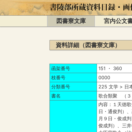
図書寮文庫
宮内公文
資料詳細（図書寮文庫）
函架番号
151 ・ 360
枝番号
0000
分類番号
225 文学 > 
書名
歌合類聚 （３
内容：１天徳歌
日・通俊判）、
月９日・俊成判
俊成判）、三井