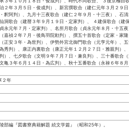
承３年１０月１８日・俊成判）、時代不同歌合、 ３後京極自
治２年３月５日・俊成判）、新宮撰歌合（建仁元年３月２９日
・釈阿判）、九月十三夜歌合（建仁２年９月・十三夜）、石清
仙洞歌合（建暦３年９月１９日・定家判）、 ４建保歌合（建
貞永元年７月・定家判）、名所月歌合（貞永元年８月・十五夜
（嘉禎２年７月・後鳥羽院勅判）、撰五十首歌合（定家・家隆
（正安３年・為世判）、伊勢外宮北御門歌合（元亨元年）、五
為秀判）、康正内裏歌合（康正元年１２月２７日・雅親判）、
判）、七夕歌合（文明９年７月７日・兼良判）、三十番歌合（
文亀３年６月１４日・為広判）、秋十五番歌合（永禄６年８月
享２年
陵部編『図書寮典籍解題 続文学篇』（昭和25年）。