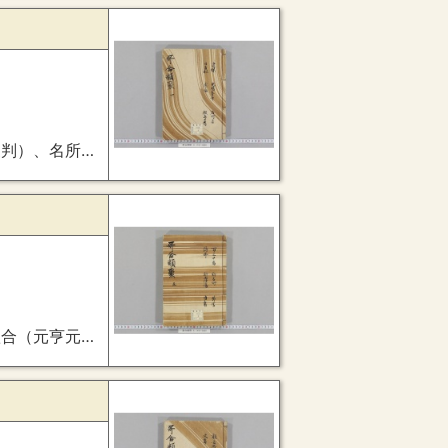
撰五十首歌合（定家・家隆）
年１２月２７日・雅親判）