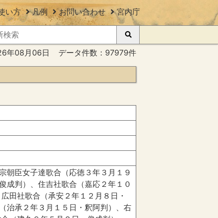
使い方
凡例
お問い合わせ
宮内庁
26年08月06日
データ件数：97979件
宗朝臣女子達歌合（応徳３年３月１９
俊成判）、住吉社歌合（嘉応２年１０
、広田社歌合（承安２年１２月８日・
（治承２年３月１５日・釈阿判）、右