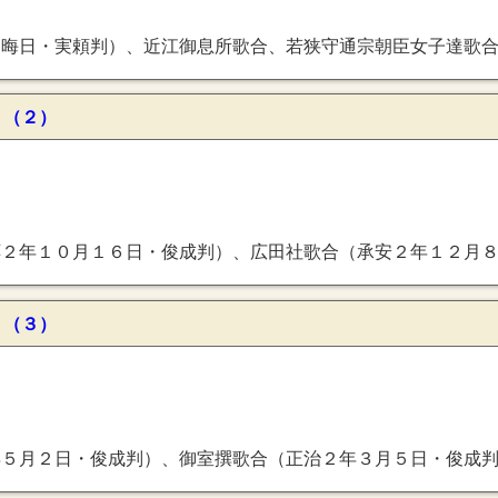
、若狭守通宗朝臣女子達歌合（応徳３年３月１９日・通俊判）、高陽院歌合（寛治８年）、中宮亮重家朝臣家歌合（永万２年・俊成判）、住吉社歌合（嘉
 （２）
（承安２年１２月８日・俊成判）、三井寺新羅社歌合（承安３年８月・十五夜・俊成判）、賀茂社歌合（治承２年３月１５日・釈阿判）、右大臣家歌合（治承３年１０月１
 （３）
成判）、新宮撰歌合（建仁元年３月２９日・釈阿判）、八月十五夜歌合（建仁元年８月・十五夜・釈阿判）、九月十三夜歌合（建仁２年９月・十三夜）、石清水若宮撰歌合（建仁３年７月１５日・釈阿判）、建暦仙