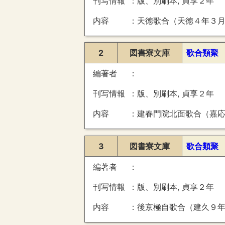
刊写情報
版、別刷本, 貞享２年
内容
天徳歌合（天徳４年３月晦日・実頼判）、近江御息所歌合
2
図書寮文庫
歌合類聚
編著者
刊写情報
版、別刷本, 貞享２年
内容
建春門院北面歌合（嘉応２年１０月１６日・俊成判）、広田社歌合
3
図書寮文庫
歌合類聚
編著者
刊写情報
版、別刷本, 貞享２年
内容
後京極自歌合（建久９年５月２日・俊成判）、御室撰歌合（正治２年３月５日・俊