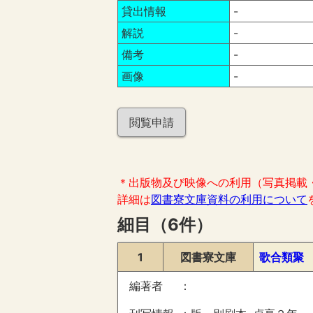
貸出情報
-
解説
-
備考
-
画像
-
閲覧申請
＊出版物及び映像への利用（写真掲載
詳細は
図書寮文庫資料の利用について
細目（6件）
1
図書寮文庫
歌合類聚
編著者