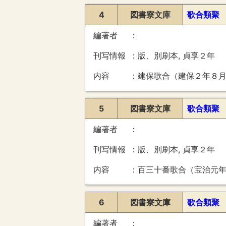
4
図書寮文庫
歌合類聚
編著者
刊写情報
版、別刷本, 貞享２年
内容
建保歌合（建保２年８月１６日・定家判）、光明峯寺摂政家
5
図書寮文庫
歌合類聚
編著者
刊写情報
版、別刷本, 貞享２年
内容
百三十番歌合（宝治元年）、伊勢新名所歌合（正安３
6
図書寮文庫
歌合類聚
編著者