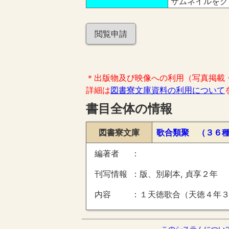
サムネイルをク
閲覧申請
＊出版物及び映像への利用（写真掲載
詳細は
図書寮文庫資料の利用について
書目全体の情報
図書寮文庫
歌合類聚 （３６
編著者
刊写情報
版、別刷本, 貞享２年
内容
１天徳歌合（天徳４年３月晦日・実頼判）、近江御息所歌合、若狭守通宗朝臣女子達歌合（応徳３年３月１９日・通俊判）、高陽院歌合（寛治８年）、中宮亮重家朝臣家歌合（永万２年・俊成判）、住吉社歌合（嘉応２年１０月９日・俊成判）、 ２建春門院北面歌合（嘉応２年１０月１６日・俊成判）、広田社歌合（承安２年１２月８日・俊成判）、三井寺新羅社歌合（承安３年８月・十五
このシステムについ