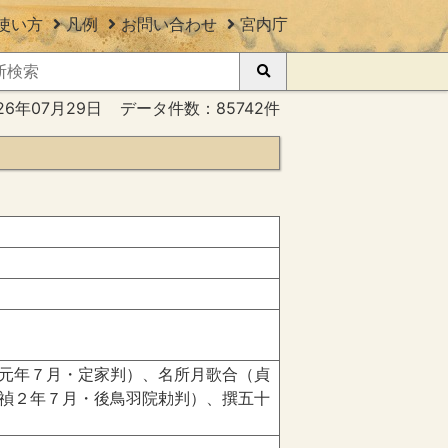
使い方
凡例
お問い合わせ
宮内庁
26年07月29日
データ件数：85742件
元年７月・定家判）、名所月歌合（貞
禎２年７月・後鳥羽院勅判）、撰五十