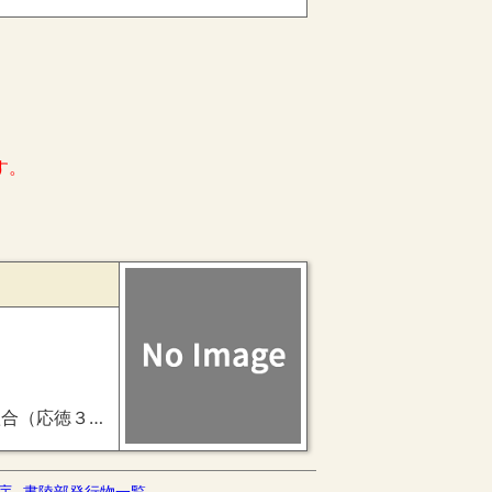
す。
、七夕歌合（文明９年７月７日・兼良判）、三十番歌合（文明１２年１１月１５日・栄雅判）、文亀三年歌合（文亀３年６月１４日・為広判）、秋十五番歌合（永禄６年８月２３日）
庁
書陵部発行物一覧