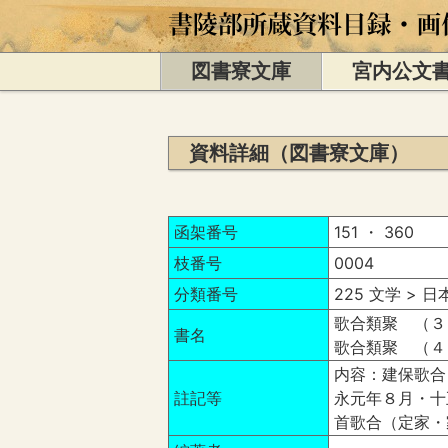
図書寮文庫
宮内公文
資料詳細（図書寮文庫）
函架番号
151 ・ 360
枝番号
0004
分類番号
225 文学 > 
歌合類聚 （３
書名
歌合類聚 （４
内容：建保歌合
註記等
永元年８月・十
首歌合（定家・