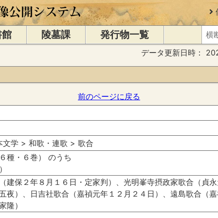
書館
陵墓課
発行物一覧
データ更新日時：
20
前のページに戻る
日本文学 > 和歌・連歌 > 歌合
６種・６巻） のうち
）
（建保２年８月１６日・定家判）、光明峯寺摂政家歌合（貞永
五夜）、日吉社歌合（嘉禎元年１２月２４日）、遠島歌合（嘉
家隆）