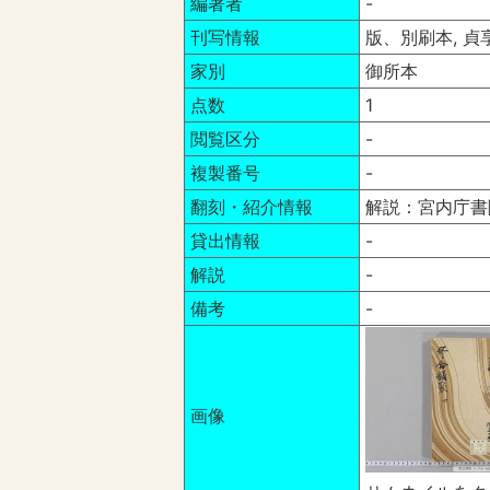
編著者
-
刊写情報
版、別刷本, 貞
家別
御所本
点数
1
閲覧区分
-
複製番号
-
翻刻・紹介情報
解説：宮内庁書
貸出情報
-
解説
-
備考
-
画像