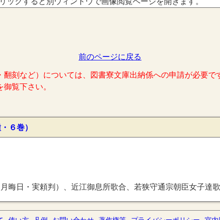
リックすると別ウィンドウで画像閲覧ページを開きます。
前のページに戻る
・翻刻など）については、図書寮文庫出納係への申請が必要で
を御覧下さい。
種・６巻）
夜・俊成判）、賀茂社歌合（治承２年３月１５日・釈阿判）、右大臣家歌合（治承３年１０月１８日・俊成判）、時代不同歌合、 ３後京極自歌合（建久９年５月２日・俊成判）、御室撰歌合（正治２年３月５日・俊成判）、新宮撰歌合（建仁元年３月２９日・釈阿判）、八月十五夜歌合（建仁元年８月・十五夜・釈阿判）、九月十三夜歌合（建仁２年９月・十三夜）、石清水若宮撰歌合（建仁３年７月１５日・釈阿判）、建暦仙洞歌合（建暦３年９月１９日・定家判）、 ４建保歌合（建保２年８月１６日・定家判）、光明峯寺摂政家歌合（貞永元年７月・定家判）、名所月歌合（貞永元年８月・十五夜）、日吉社歌合（嘉禎元年１２月２４日）、遠島歌合（嘉禎２年７月・後鳥羽院勅判）、撰五十首歌合（定家・家隆）、 ５百三十番歌合（宝治元年）、伊勢新名所歌合（正安３年・為世判）、伊勢外宮北御門歌合（元亨元年）、五十四番詩歌合、新玉津島歌合（貞治６年３月２３日・為秀判）、康正内裏歌合（康正元年１２月２７日・雅親判）、 ６按察使親長卿家歌合（文明５年１１月７日・兼良判）
て
使い方
凡例
お問い合わせ
著作権等
プライバシーポリシー
宮内