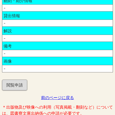
翻刻・紹介情報
-
貸出情報
-
解説
-
備考
-
画像
-
閲覧申請
前のページに戻る
＊出版物及び映像への利用（写真掲載・翻刻など）について
は、図書寮文庫出納係への申請が必要です。