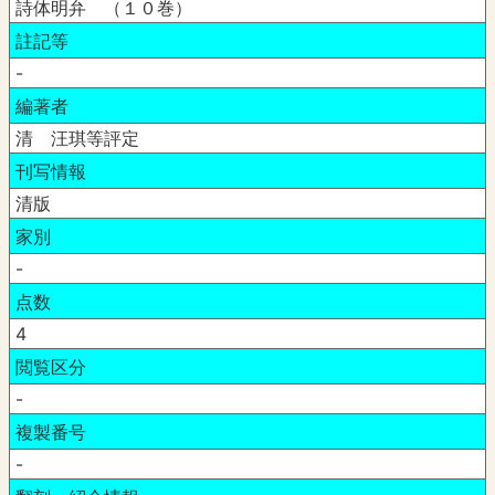
詩体明弁 （１０巻）
註記等
-
編著者
清 汪琪等評定
刊写情報
清版
家別
-
点数
4
閲覧区分
-
複製番号
-