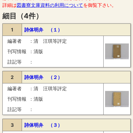
詳細は
図書寮文庫資料の利用について
を御覧下さい。
細目（4件）
1
詩体明弁 （１）
編著者
清 汪琪等評定
刊写情報
清版
註記等
2
詩体明弁 （２）
編著者
清 汪琪等評定
刊写情報
清版
註記等
3
詩体明弁 （３）