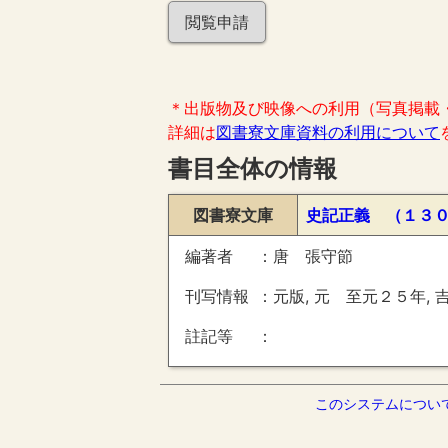
閲覧申請
＊出版物及び映像への利用（写真掲載
詳細は
図書寮文庫資料の利用について
書目全体の情報
図書寮文庫
史記正義 （１３
編著者
唐 張守節
刊写情報
元版, 元 至元２５年, 
註記等
このシステムについ