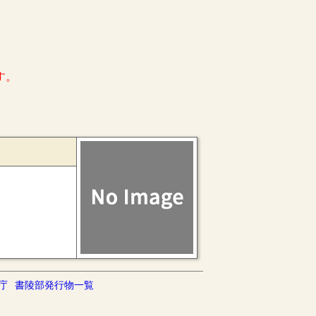
す。
庁
書陵部発行物一覧