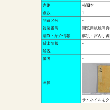
家別
秘閣本
点数
1
閲覧区分
-
複製番号
閲覧用紙焼写真帳
翻刻・紹介情報
解説：宮内庁書
貸出情報
-
解説
-
備考
-
画像
サムネイルをク