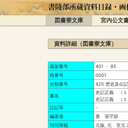
図書寮文庫
宮内公文
資料詳細（図書寮文庫）
函架番号
401 ・ 85
枝番号
0001
分類番号
425 歴史及伝記
史記正義 （１
書名
史記正義 （１
註記等
-
編著者
唐 張守節
刊写情報
元版, 元 至元