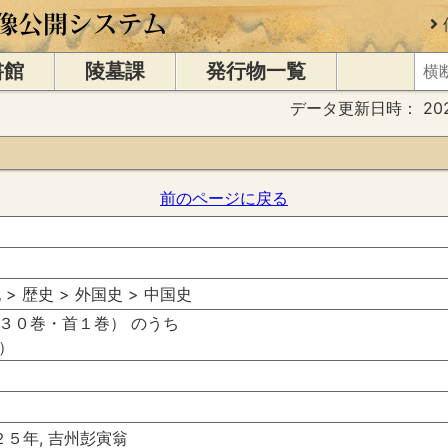
書館
陵墓課
発行物一覧
データ更新日時：
20
前のページに戻る
 > 歴史 > 外国史 > 中国史
３０巻・首１巻） のうち
）
２５年, 吉州彭寅翁