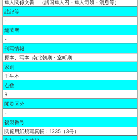
隼人関係文書 （諸国隼人召・隼人司領・消息等）
註記等
-
編著者
-
刊写情報
原本、写本, 南北朝期・室町期
家別
壬生本
点数
9
閲覧区分
-
複製番号
閲覧用紙焼写真帳：1335（3冊）