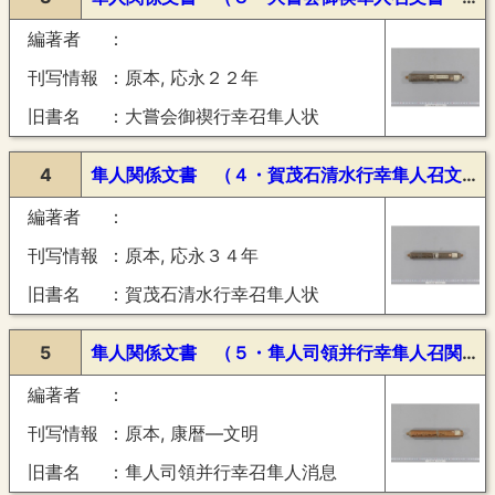
編著者
刊写情報
原本, 応永２２年
旧書名
大嘗会御禊行幸召隼人状
4
隼人関係文書 （４・賀茂石清水行幸隼人召文書・６通・将軍御教書・応永３４年）
編著者
刊写情報
原本, 応永３４年
旧書名
賀茂石清水行幸召隼人状
5
隼人関係文書 （５・隼人司領并行幸隼人召関係文書・８通・綸旨・御教書・康暦―文明）
編著者
刊写情報
原本, 康暦―文明
旧書名
隼人司領并行幸召隼人消息