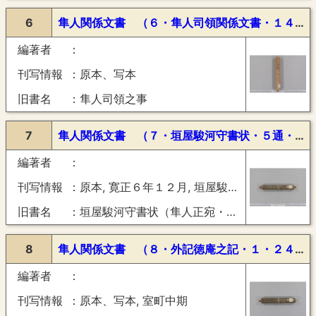
6
隼人関係文書 （６・隼人司領関係文書・１４通・御教書・渡状・請取状・応安―文正）
編著者
刊写情報
原本、写本
旧書名
隼人司領之事
7
隼人関係文書 （７・垣屋駿河守書状・５通・隼人正宛・寛正６年１２月）
編著者
刊写情報
原本, 寛正６年１２月, 垣屋駿河守自筆
旧書名
垣屋駿河守書状（隼人正宛・寛正６年）
8
隼人関係文書 （８・外記徳庵之記・１・２４通・隼人司領関係他・御教書・消息・女房奉書等・明徳―天文）
編著者
刊写情報
原本、写本, 室町中期