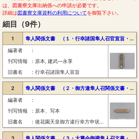
は、図書寮文庫出納係への申請が必要です。
詳細は
図書寮文庫資料の利用について
を御覧下さい。
細目（9件）
1
隼人関係文書 （１・行幸諸国隼人召官宣旨・２２通・建武―永享）
編著者
刊写情報
原本, 建武―永享
旧書名
行幸召諸国隼人宣旨
2
隼人関係文書 （２・御方違隼人召関係文書・１９通・御教書・書状・請取状・康正２年・年不詳）
編著者
刊写情報
原本、写本
旧書名
後花園天皇御方違行幸方申状請取等之事（康正２年）
3
隼人関係文書 （３・大嘗会御禊隼人召文書・７通・将軍御教書・応永２２年）