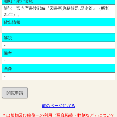
翻刻・紹介情報
解説：宮内庁書陵部編『図書寮典籍解題 歴史篇』（昭和
25年）。
貸出情報
-
解説
-
備考
-
画像
-
閲覧申請
前のページに戻る
＊出版物及び映像への利用（写真掲載・翻刻など）について