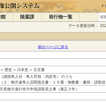
書館
陵墓課
発行物一覧
データ更新日時：
20
前のページに戻る
 > 歴史 > 日本史 > 古文書
（諸国隼人召・隼人司領・消息等） のうち
（２・御方違隼人召関係文書・１９通・御教書・書状・請取状
天皇御方違行幸方申状請取等之事（康正２年）