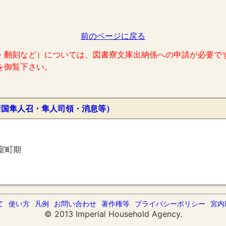
前のページに戻る
・翻刻など）については、図書寮文庫出納係への申請が必要で
を御覧下さい。
諸国隼人召・隼人司領・消息等）
室町期
て
使い方
凡例
お問い合わせ
著作権等
プライバシーポリシー
宮内
© 2013 Imperial Household Agency.