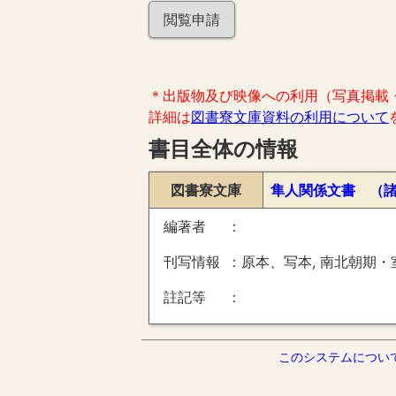
閲覧申請
＊出版物及び映像への利用（写真掲載
詳細は
図書寮文庫資料の利用について
書目全体の情報
図書寮文庫
隼人関係文書 （
編著者
刊写情報
原本、写本, 南北朝期・
註記等
このシステムについ