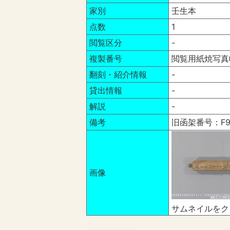
家別
壬生本
点数
1
閲覧区分
-
複製番号
閲覧用紙焼写真帳
翻刻・紹介情報
-
貸出情報
-
解説
-
備考
旧函架番号：F9
画像
サムネイルをク