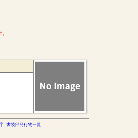
す。
庁
書陵部発行物一覧