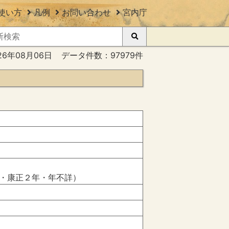
使い方
凡例
お問い合わせ
宮内庁
26年08月06日
データ件数：97979件
・康正２年・年不詳）