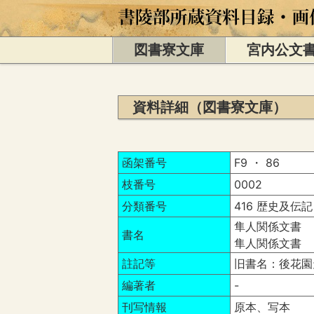
図書寮文庫
宮内公文
資料詳細（図書寮文庫）
函架番号
F9 ・ 86
枝番号
0002
分類番号
416 歴史及伝記
隼人関係文書 
書名
隼人関係文書 
註記等
旧書名：後花園
編著者
-
刊写情報
原本、写本