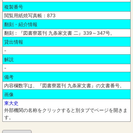
複製番号
閲覧用紙焼写真帳：873
翻刻・紹介情報
翻刻：『図書寮叢刊 九条家文書 二』339～347号。
貸出情報
-
解説
-
備考
内容欄数字は、『図書寮叢刊 九条家文書』の文書番号。
画像
東大史
外部機関の名称をクリックすると別タブでページを開きま
す。