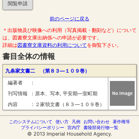
閲覧申請
前のページに戻る
＊出版物及び映像への利用（写真掲載・翻刻など）について
は、図書寮文庫出納係への申請が必要です。
詳細は
図書寮文庫資料の利用について
を御覧下さい。
書目全体の情報
九条家文書二 （第８３―１０９巻）
編著者
刊写情報
原本、写本, 平安期―室町期
内容
２家領文書（８３―１０９巻）
このシステムについて
使い方
凡例
お問い合わせ
著作権等
プライバシーポリシー
宮内庁
書陵部発行物一覧
© 2013 Imperial Household Agency.