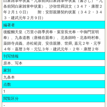
白家雑掌申状案・九条前関白家雑掌申状案（書さし）・九
条前関白家雑掌申状案）、沙弥世舜請文（３４７・康暦２
年２月１０日） 附：安部親勝契約状案（３４２・３４
３・建武元年２月９日）
編著者
後醍醐天皇（万里小路季房奉・葉室長光奉・中御門宣明
奉）、九条道教（唐橋在親奉）、北条師時・北条時村奉、
薬師寺貞義、赤松範資、安倍親勝、世舜, 嘉元２年・元亨
４年・嘉暦３年・元弘３年・建武元年・２年・康暦２年
刊写情報
原本、写本
家別
九条本
点数
1
閲覧区分
-