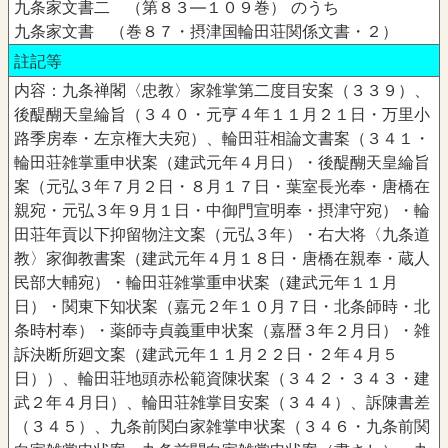
九条家文書二 （第８３―１０９巻） のうち
九条家文書 （巻８７・摂津国輪田荘関係文書・２）
註記等
内容：九条禅閣〈忠教〉家雑掌第二度目安案（３３９）、
後醍醐天皇綸旨（３４０・元亨４年１１月２１日・万里小
路季房奉・左京権大夫宛）、輪田荘相論文書案（３４１・
輪田荘雑掌重申状案（建武元年４月日）・後醍醐天皇綸旨
案（元弘３年７月２日・８月１７日・葉室長光奉・唐橋在
親宛・元弘３年９月１日・中御門宣明奉・摂津守宛）・輪
田荘年貢以下抑留物注文案（元弘３年）・右大将〈九条道
教〉家御教書案（建武元年４月１８日・唐橋在親奉・蔵人
民部大輔宛）・輪田荘雑掌重申状案（建武元年１１月
日）・関東下知状案（嘉元２年１０月７日・北条師時・北
条時村奉）・薬師寺貞義重申状案（嘉暦３年２月日）・雑
訴決断所廻文案（建武元年１１月２２日・２年４月５
日））、輪田荘地頭赤松範資陳状案（３４２・３４３・建
武２年４月日）、輪田荘雑掌目安案（３４４）、訴陳書差
（３４５）、九条前関白家雑掌申状案（３４６・九条前関