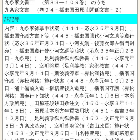
九条家文書二 （第８３―１０９巻） のうち
九条家文書 （巻９４・播磨国田原荘関係文書・２）
註記等
内容：九条家雑掌申状案（４４４・応永２５年９月日）、
播磨国守護方書下等（４４５・播磨国眼代小河玄助等遵行
状（応永３５年正月２４日・小河玄綱・後藤次郎左衛門尉
宛）・播磨国遵行使小河玄綱等渡状（応永３５年正月２６
日・九条宛））、足利義教御判御教書（４４６・永享元年
９月１４日）、室町将軍〈足利義教〉家御教書（４４７・
永享元年９月１４日・斯波義淳奉・赤松満祐宛）、播磨国
守護〈赤松満祐〉施行状案（４４８・永享元年１０月２５
日・浦上備前入道・櫛橋豊後入道宛）、播磨国守護〈赤松
満祐〉国奉行下知状（４４９・永享元年１１月６日・本所
方政所宛）、田原荘段銭田数注文（４５０・永享３年１１
年１５日）、田原荘本所方年貢散用状（４５１・嘉吉３年
１２月日）、足利義政御判御教書（４５２・文正元年９月
５日・九条政基宛）、室町幕府管領〈畠山政長〉施行状
（４５３・文正元年９月５日・山名持豊宛）、室町幕府奉