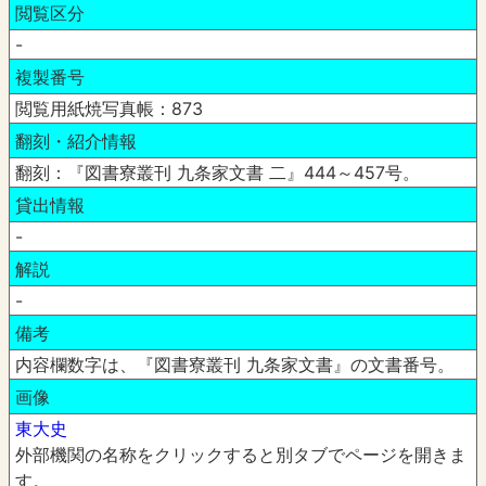
閲覧区分
-
複製番号
閲覧用紙焼写真帳：873
翻刻・紹介情報
翻刻：『図書寮叢刊 九条家文書 二』444～457号。
貸出情報
-
解説
-
備考
内容欄数字は、『図書寮叢刊 九条家文書』の文書番号。
画像
東大史
外部機関の名称をクリックすると別タブでページを開きま
す。