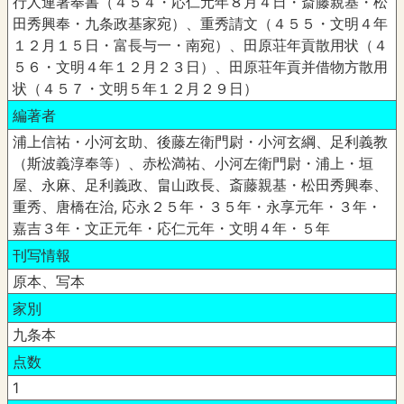
行人連署奉書（４５４・応仁元年８月４日・斎藤親基・松
田秀興奉・九条政基家宛）、重秀請文（４５５・文明４年
１２月１５日・富長与一・南宛）、田原荘年貢散用状（４
５６・文明４年１２月２３日）、田原荘年貢并借物方散用
状（４５７・文明５年１２月２９日）
編著者
浦上信祐・小河玄助、後藤左衛門尉・小河玄綱、足利義教
（斯波義淳奉等）、赤松満祐、小河左衛門尉・浦上・垣
屋、永麻、足利義政、畠山政長、斎藤親基・松田秀興奉、
重秀、唐橋在治, 応永２５年・３５年・永享元年・３年・
嘉吉３年・文正元年・応仁元年・文明４年・５年
刊写情報
原本、写本
家別
九条本
点数
1