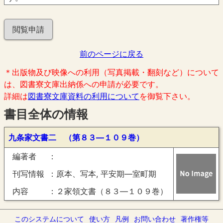
閲覧申請
前のページに戻る
＊出版物及び映像への利用（写真掲載・翻刻など）について
は、図書寮文庫出納係への申請が必要です。
詳細は
図書寮文庫資料の利用について
を御覧下さい。
書目全体の情報
九条家文書二 （第８３―１０９巻）
編著者
刊写情報
原本、写本, 平安期―室町期
内容
２家領文書（８３―１０９巻）
このシステムについて
使い方
凡例
お問い合わせ
著作権等