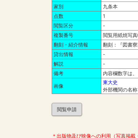
家別
九条本
点数
1
閲覧区分
-
複製番号
閲覧用紙焼写真
翻刻・紹介情報
翻刻：『図書寮叢
貸出情報
-
解説
-
備考
内容欄数字は、
東大史
画像
外部機関の名称
閲覧申請
＊出版物及び映像への利用（写真掲載