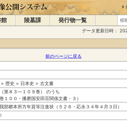
書館
陵墓課
発行物一覧
データ更新日時：
20
前のページに戻る
 > 歴史 > 日本史 > 古文書
（第８３―１０９巻） のうち
巻１００・播磨国安田荘関係文書・３）
我部郷本所方年貢等注進状（５２６・応永３４年４月３日）
年