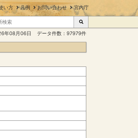
使い方
凡例
お問い合わせ
宮内庁
26年08月06日
データ件数：97979件