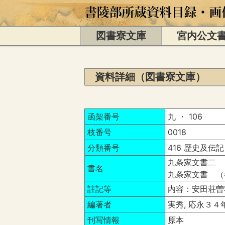
図書寮文庫
宮内公文
資料詳細（図書寮文庫）
函架番号
九 ・ 106
枝番号
0018
分類番号
416 歴史及伝記
九条家文書二 
書名
九条家文書 （
註記等
内容：安田荘曽
編著者
実秀, 応永３４
刊写情報
原本