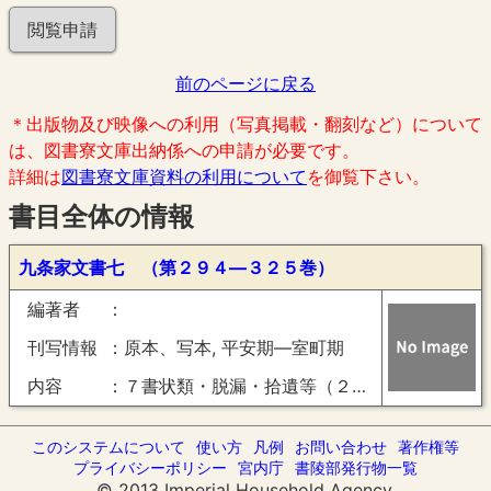
閲覧申請
前のページに戻る
＊出版物及び映像への利用（写真掲載・翻刻など）について
は、図書寮文庫出納係への申請が必要です。
詳細は
図書寮文庫資料の利用について
を御覧下さい。
書目全体の情報
九条家文書七 （第２９４―３２５巻）
編著者
刊写情報
原本、写本, 平安期―室町期
内容
７書状類・脱漏・拾遺等（２９４―３２５巻）
このシステムについて
使い方
凡例
お問い合わせ
著作権等
プライバシーポリシー
宮内庁
書陵部発行物一覧
© 2013 Imperial Household Agency.