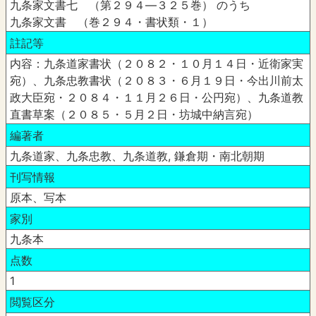
九条家文書七 （第２９４―３２５巻） のうち
九条家文書 （巻２９４・書状類・１）
註記等
内容：九条道家書状（２０８２・１０月１４日・近衛家実
宛）、九条忠教書状（２０８３・６月１９日・今出川前太
政大臣宛・２０８４・１１月２６日・公円宛）、九条道教
直書草案（２０８５・５月２日・坊城中納言宛）
編著者
九条道家、九条忠教、九条道教, 鎌倉期・南北朝期
刊写情報
原本、写本
家別
九条本
点数
1
閲覧区分