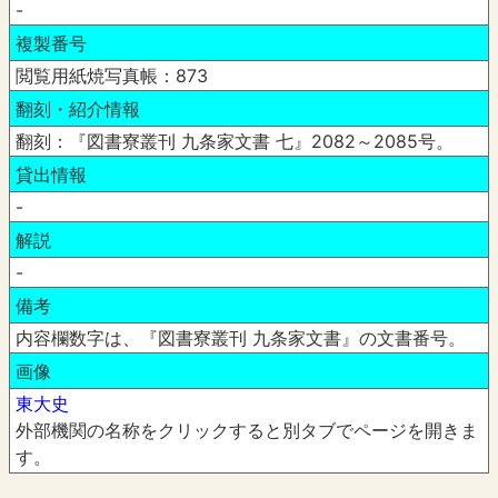
-
複製番号
閲覧用紙焼写真帳：873
翻刻・紹介情報
翻刻：『図書寮叢刊 九条家文書 七』2082～2085号。
貸出情報
-
解説
-
備考
内容欄数字は、『図書寮叢刊 九条家文書』の文書番号。
画像
東大史
外部機関の名称をクリックすると別タブでページを開きま
す。