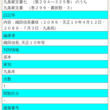
九条家文書七 （第２９４―３２５巻） のうち
九条家文書 （巻２９６・書状類・３）
註記等
内容：織田信長書状（２０８８・天正１０年４月１２日・
２０８９・７月３日・九条宛）
編著者
織田信長, 天正１０年等
刊写情報
原本
家別
九条本
点数
1
閲覧区分
-
複製番号