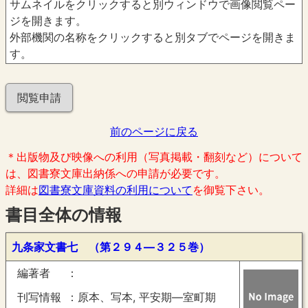
サムネイルをクリックすると別ウィンドウで画像閲覧ペー
ジを開きます。
外部機関の名称をクリックすると別タブでページを開きま
す。
閲覧申請
前のページに戻る
＊出版物及び映像への利用（写真掲載・翻刻など）について
は、図書寮文庫出納係への申請が必要です。
詳細は
図書寮文庫資料の利用について
を御覧下さい。
書目全体の情報
九条家文書七 （第２９４―３２５巻）
編著者
刊写情報
原本、写本, 平安期―室町期