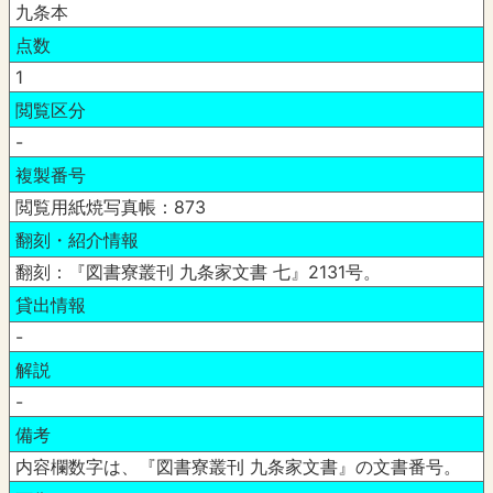
九条本
点数
1
閲覧区分
-
複製番号
閲覧用紙焼写真帳：873
翻刻・紹介情報
翻刻：『図書寮叢刊 九条家文書 七』2131号。
貸出情報
-
解説
-
備考
内容欄数字は、『図書寮叢刊 九条家文書』の文書番号。