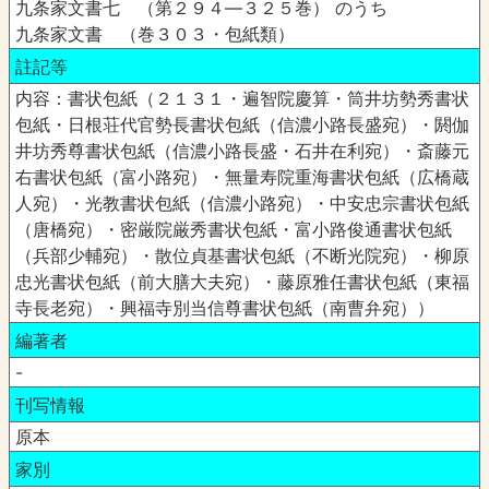
九条家文書七 （第２９４―３２５巻） のうち
九条家文書 （巻３０３・包紙類）
註記等
内容：書状包紙（２１３１・遍智院慶算・筒井坊勢秀書状
包紙・日根荘代官勢長書状包紙（信濃小路長盛宛）・閼伽
井坊秀尊書状包紙（信濃小路長盛・石井在利宛）・斎藤元
右書状包紙（富小路宛）・無量寿院重海書状包紙（広橋蔵
人宛）・光教書状包紙（信濃小路宛）・中安忠宗書状包紙
（唐橋宛）・密厳院厳秀書状包紙・富小路俊通書状包紙
（兵部少輔宛）・散位貞基書状包紙（不断光院宛）・柳原
忠光書状包紙（前大膳大夫宛）・藤原雅任書状包紙（東福
寺長老宛）・興福寺別当信尊書状包紙（南曹弁宛））
編著者
-
刊写情報
原本
家別