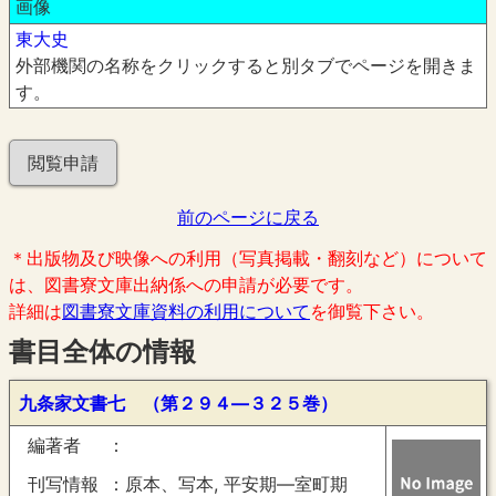
画像
東大史
外部機関の名称をクリックすると別タブでページを開きま
す。
閲覧申請
前のページに戻る
＊出版物及び映像への利用（写真掲載・翻刻など）について
は、図書寮文庫出納係への申請が必要です。
詳細は
図書寮文庫資料の利用について
を御覧下さい。
書目全体の情報
九条家文書七 （第２９４―３２５巻）
編著者
刊写情報
原本、写本, 平安期―室町期