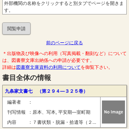
外部機関の名称をクリックすると別タブでページを開きま
す。
閲覧申請
前のページに戻る
＊出版物及び映像への利用（写真掲載・翻刻など）について
は、図書寮文庫出納係への申請が必要です。
詳細は
図書寮文庫資料の利用について
を御覧下さい。
書目全体の情報
九条家文書七 （第２９４―３２５巻）
編著者
刊写情報
原本、写本, 平安期―室町期
内容
７書状類・脱漏・拾遺等（２９４―３２５巻）