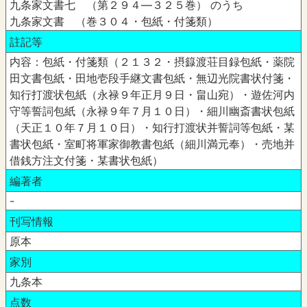
九条家文書七 （第２９４―３２５巻） のうち
九条家文書 （巻３０４・包紙・付箋類）
註記等
内容：包紙・付箋類（２１３２・摂籙渡荘目録包紙・薬院
田文書包紙・田地壱段手継文書包紙・無辺光院書状付箋・
知行打渡状包紙（永禄９年正月９日・畠山宛）・遊佐河内
守等誓詞包紙（永禄９年７月１０日）・細川幽斎書状包紙
（天正１０年７月１０日）・知行打渡状并誓詞等包紙・某
書状包紙・室町将軍家御教書包紙（細川満元奉）・売地并
借銭方注文付箋・某書状包紙）
編著者
-
刊写情報
原本
家別
九条本
点数