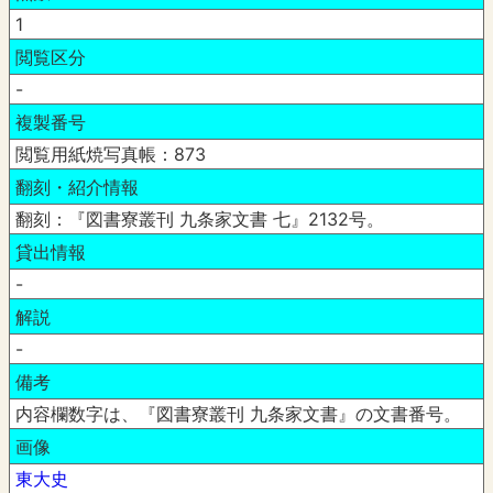
1
閲覧区分
-
複製番号
閲覧用紙焼写真帳：873
翻刻・紹介情報
翻刻：『図書寮叢刊 九条家文書 七』2132号。
貸出情報
-
解説
-
備考
内容欄数字は、『図書寮叢刊 九条家文書』の文書番号。
画像
東大史