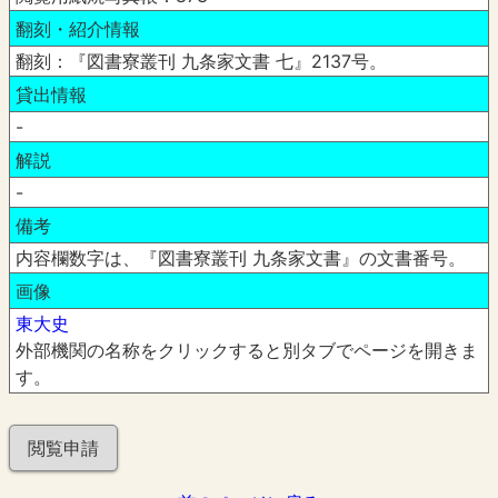
翻刻・紹介情報
翻刻：『図書寮叢刊 九条家文書 七』2137号。
貸出情報
-
解説
-
備考
内容欄数字は、『図書寮叢刊 九条家文書』の文書番号。
画像
東大史
外部機関の名称をクリックすると別タブでページを開きま
す。
閲覧申請