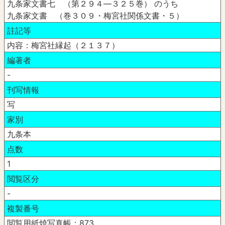
九条家文書七 （第２９４―３２５巻） のうち
九条家文書 （巻３０９・梅宮社関係文書・５）
註記等
内容：梅宮社縁起（２１３７）
編著者
-
刊写情報
写
家別
九条本
点数
1
閲覧区分
-
複製番号
閲覧用紙焼写真帳：873