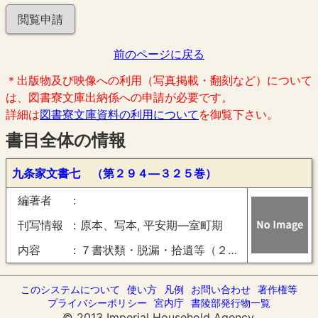
閲覧申請
前のページに戻る
＊出版物及び映像への利用（写真掲載・翻刻など）について
は、図書寮文庫出納係への申請が必要です。
詳細は
図書寮文庫資料の利用について
を御覧下さい。
書目全体の情報
九条家文書七 （第２９４―３２５巻）
編著者
刊写情報
原本、写本, 平安期―室町期
内容
７書状類・脱漏・拾遺等（２９４―３２５巻）
このシステムについて
使い方
凡例
お問い合わせ
著作権等
プライバシーポリシー
宮内庁
書陵部発行物一覧
© 2013 Imperial Household Agency.