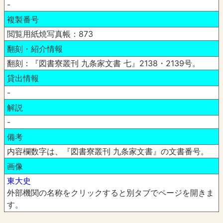
-
複製番号
閲覧用紙焼写真帳：873
翻刻・紹介情報
翻刻：『図書寮叢刊 九条家文書 七』2138・2139号。
貸出情報
-
解説
-
備考
内容欄数字は、『図書寮叢刊 九条家文書』の文書番号。
画像
東大史
外部機関の名称をクリックすると別タブでページを開きま
す。