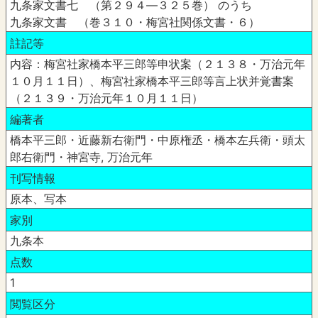
九条家文書七 （第２９４―３２５巻） のうち
九条家文書 （巻３１０・梅宮社関係文書・６）
註記等
内容：梅宮社家橋本平三郎等申状案（２１３８・万治元年
１０月１１日）、梅宮社家橋本平三郎等言上状并覚書案
（２１３９・万治元年１０月１１日）
編著者
橋本平三郎・近藤新右衛門・中原権丞・橋本左兵衛・頭太
郎右衛門・神宮寺, 万治元年
刊写情報
原本、写本
家別
九条本
点数
1
閲覧区分