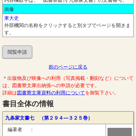
内容欄数字は、『図書寮叢刊 九条家文書』の文書番号。
画像
東大史
外部機関の名称をクリックすると別タブでページを開きま
す。
閲覧申請
前のページに戻る
＊出版物及び映像への利用（写真掲載・翻刻など）について
は、図書寮文庫出納係への申請が必要です。
詳細は
図書寮文庫資料の利用について
を御覧下さい。
書目全体の情報
九条家文書七 （第２９４―３２５巻）
編著者