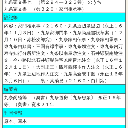
九条家文書七 （第２９４―３２５巻） のうち
九条家文書 （巻３２０・家門相承事）
註記等
内容：家門相承事（２１６０・九条近辺条里図（永正１６
年１１月３日）・九条家御門事・九条尚経書状草案（１２
月１０日・赤松次郎宛）・九条家相伝事・九条家相承事・
東九条由緒書・三国有縁字事・東九条領注文・東九条内万
寿寺知行分所所注文・九条以南屋敷注文・石井顕親南地注
文・今小路以北石井顕親住宅以南畠地注文（永正１６年１
２月１１日）・大副里三・四坪西縄本作人注文（永正１６
年）・九条近辺地作人注文・九条高倉壱丁図（永正１６年
３月６日）） 裏：某消息（２１６０・白川宛）
編著者
九条尚経等、（奥書）九条道房〔九条忠象〕, 永正１６年
等、（奥書）寛永２１年
刊写情報
原本、写本