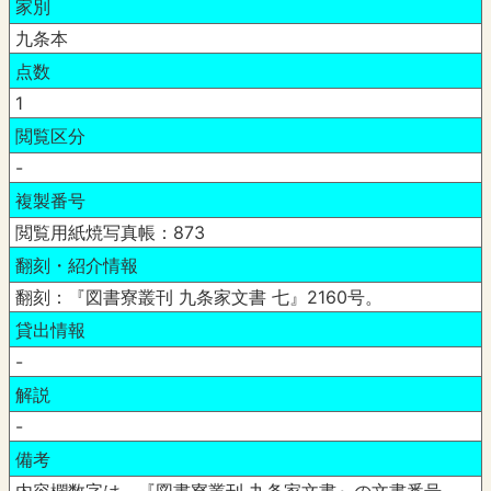
家別
九条本
点数
1
閲覧区分
-
複製番号
閲覧用紙焼写真帳：873
翻刻・紹介情報
翻刻：『図書寮叢刊 九条家文書 七』2160号。
貸出情報
-
解説
-
備考