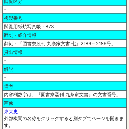
閲覧区分
-
複製番号
閲覧用紙焼写真帳：873
翻刻・紹介情報
翻刻：『図書寮叢刊 九条家文書 七』2186～2189号。
貸出情報
-
解説
-
備考
内容欄数字は、『図書寮叢刊 九条家文書』の文書番号。
画像
東大史
外部機関の名称をクリックすると別タブでページを開きま
す。