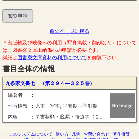
閲覧申請
前のページに戻る
＊出版物及び映像への利用（写真掲載・翻刻など）について
は、図書寮文庫出納係への申請が必要です。
詳細は
図書寮文庫資料の利用について
を御覧下さい。
書目全体の情報
九条家文書七 （第２９４―３２５巻）
編著者
刊写情報
原本、写本, 平安期―室町期
内容
７書状類・脱漏・拾遺等（２９４―３２５巻）
このシステムについて
使い方
凡例
お問い合わせ
著作権等