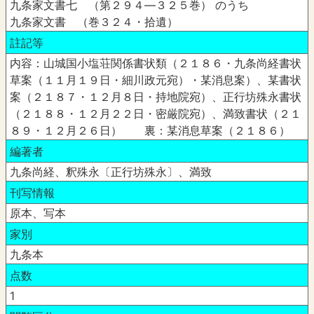
九条家文書七 （第２９４―３２５巻） のうち
九条家文書 （巻３２４・拾遺）
註記等
内容：山城国小塩荘関係書状類（２１８６・九条尚経書状
草案（１１月１９日・細川政元宛）・某消息案）、某書状
案（２１８７・１２月８日・持地院宛）、正行坊殊永書状
（２１８８・１２月２２日・密厳院宛）、満致書状（２１
８９・１２月２６日） 裏：某消息草案（２１８６）
編著者
九条尚経、釈殊永〔正行坊殊永〕、満致
刊写情報
原本、写本
家別
九条本
点数
1