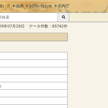
使い方
凡例
お問い合わせ
宮内庁
26年07月29日
データ件数：85742件
）