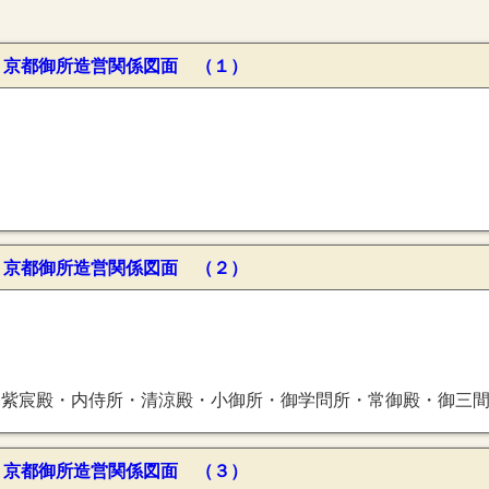
〕京都御所造営関係図面 （１）
〕京都御所造営関係図面 （２）
・内侍所・清涼殿・小御所・御学問所・常御殿・御三間御殿・花御殿・准后飛香舎代
〕京都御所造営関係図面 （３）