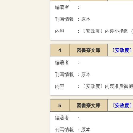
編著者
刊写情報
原本
内容
〔安政度〕内裏小指図（紫宸殿廻御建物建具附絵図・内侍所外御建物建具附絵図・清涼殿廻外御
4
図書寮文庫
〔安政度
編著者
刊写情報
原本
内容
〔安政度〕内裏准后御殿小
5
図書寮文庫
〔安政度
編著者
刊写情報
原本