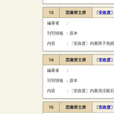
13
図書寮文庫
〔安政度
編著者
刊写情報
原本
内容
〔安政度〕内裏障子色紙形絵図（上段之東外・東
14
図書寮文庫
〔安政度
編著者
刊写情報
原本
内容
〔安政度〕内裏清涼殿
15
図書寮文庫
〔安政度