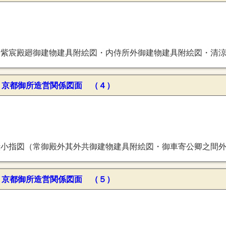
建物建具附絵図・小御所外御建物建具附絵図・御涼所外御建物建具附絵図・参内殿奏者所外御建物建具附絵図・溜之間廻外御建物建具附絵図・伝奏部屋外御建物建具附絵図・東対屋廻御建物建具附絵図・西対屋廻御建物建具附絵図・執次部屋外御建物
〕京都御所造営関係図面 （４）
指図（常御殿外其外共御建物建具附絵図・御車寄公卿之間外其外御建物
〕京都御所造営関係図面 （５）