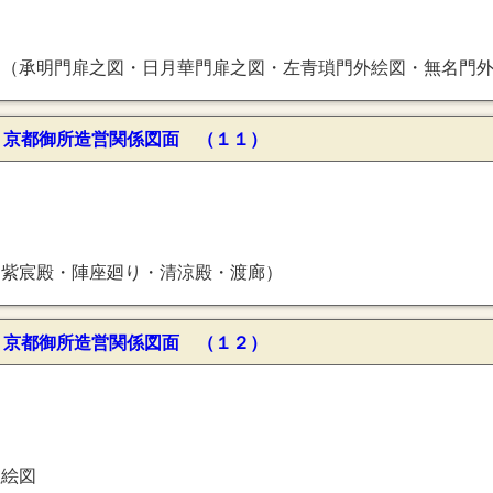
図・敷政門唐戸之図・神仙門唐戸之図・次将座唐戸之図・南廊土渡廊間タ唐戸之図・下侍唐戸之図・下侍唐戸之図・下侍唐戸之図・納殿唐戸之図・議所唐戸之図・紫宸殿弐丈之間唐戸之図・紫宸殿壱丈之間唐戸之図・紫宸殿掖戸之図（東方）・紫宸殿掖戸之図（西方）・清涼殿大
〕京都御所造営関係図面 （１１）
（紫宸殿・陣座廻り・清涼殿・渡廊）
〕京都御所造営関係図面 （１２）
柱絵図