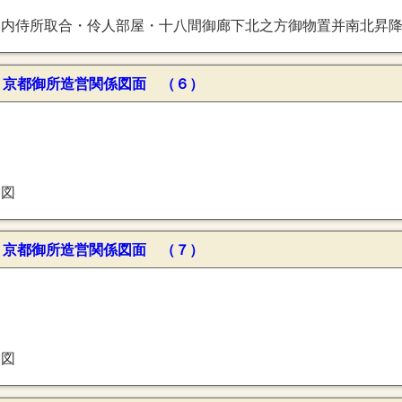
御廊下南北昇降口開之図・申口并男居之辺・従常御殿北御廊下至花御殿御模様替之図・長橋局御物仕部屋・囲炉裏之間・御差部屋御末部屋女嬬部屋・奏者所・非蔵人口・内々外様湯殿・表使詰所之辺・近習番所以下御詰廻り・東西対屋・准后御殿・准后御殿
〕京都御所造営関係図面 （６）
指図
〕京都御所造営関係図面 （７）
指図