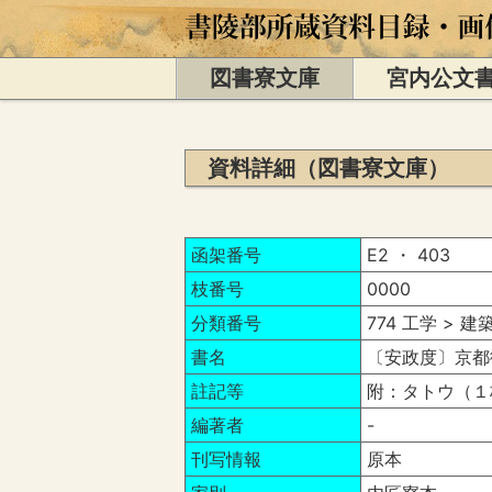
図書寮文庫
宮内公文
資料詳細（図書寮文庫）
函架番号
E2 ・ 403
枝番号
0000
分類番号
774 工学 > 建
書名
〔安政度〕京都
註記等
附：タトウ（１
編著者
-
刊写情報
原本