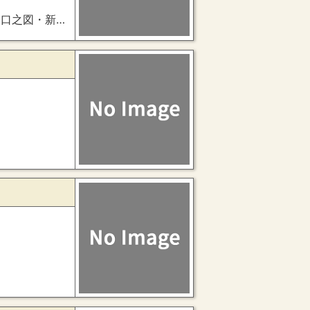
御車寄図・准后御殿対屋・准后御殿三仲間図）