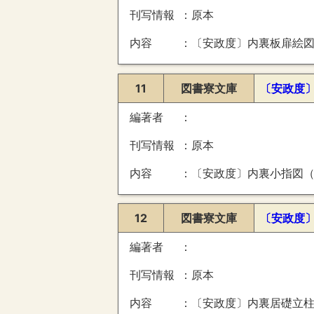
刊写情報
原本
内容
〔安政度〕内裏板扉絵図（承明門扉之図・日月華門扉之図・左青瑣門外絵図・無名門外絵図・和徳門唐戸之
11
図書寮文庫
〔安政度
編著者
刊写情報
原本
内容
〔安政度〕内裏小指図
12
図書寮文庫
〔安政度
編著者
刊写情報
原本
内容
〔安政度〕内裏居礎立