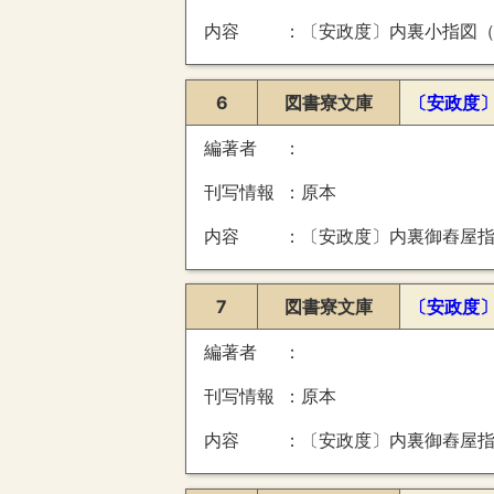
内容
〔安政度〕内裏小指図（内侍所取合・伶人部屋・十八間御廊下北之方御物置并南北昇降口之図・新
6
図書寮文庫
〔安政度
編著者
刊写情報
原本
内容
〔安政度〕内裏御舂屋
7
図書寮文庫
〔安政度
編著者
刊写情報
原本
内容
〔安政度〕内裏御舂屋