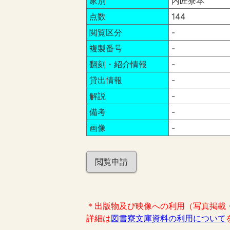
家別
内匠寮本
点数
144
閲覧区分
-
複製番号
-
翻刻・紹介情報
-
貸出情報
-
解説
-
備考
-
画像
-
閲覧申請
＊出版物及び映像への利用（写真掲載
詳細は
図書寮文庫資料の利用について