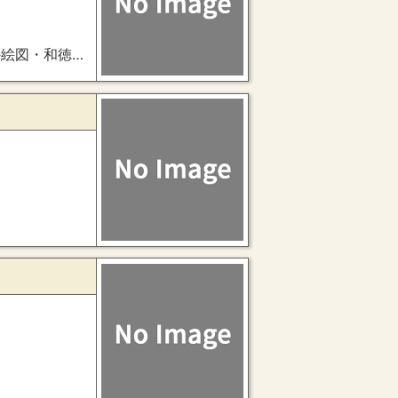
唐戸之図・清涼殿唐戸之図・清涼殿殿上上之戸図）