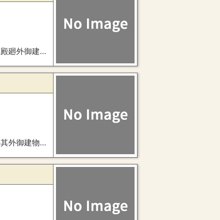
建具附絵図・唐御門番所外御建物建具附絵図）
建具附絵図）