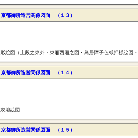
〕京都御所造営関係図面 （１３）
廂西廂之図・鳥居障子色紙押様絵図・昆明池障子北面・布障子色紙押様絵図・小障子表裏之図・小御所障子色紙押様絵図・昆明
〕京都御所造営関係図面 （１４）
石灰壇絵図
〕京都御所造営関係図面 （１５）