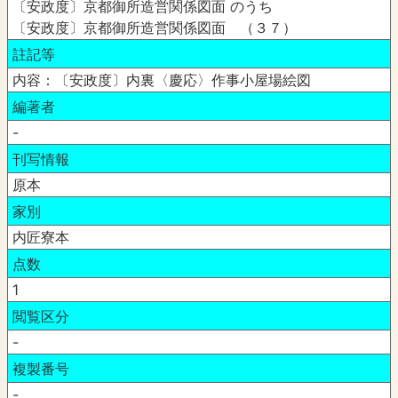
〔安政度〕京都御所造営関係図面 のうち
〔安政度〕京都御所造営関係図面 （３７）
註記等
内容：〔安政度〕内裏〈慶応〉作事小屋場絵図
編著者
-
刊写情報
原本
家別
内匠寮本
点数
1
閲覧区分
-
複製番号
-