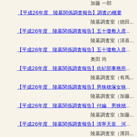
加藤 一郎
【平成26年度 陵墓関係調査報告】調査の概要
陵墓調査室（徳田 誠志）
【平成26年度 陵墓関係調査報告】五十瓊敷入彦命 宇度墓整備工事予定区域の事前調査
陵墓調査室（清喜 裕二 加藤 一郎 横田 真吾）
【平成26年度 陵墓関係調査報告】五十瓊敷入彦命 宇度墓にみられる葺石材について
奥田 尚
【平成26年度 陵墓関係調査報告】佐紀部事務所建替予定箇所の事前調査
陵墓調査室（有馬 伸）
【平成26年度 陵墓関係調査報告】男狭穂塚女狭穂塚陵墓参考地参道擬木柵設置その他工事に伴う立会調査
陵墓調査室（加藤 一郎）
【平成26年度 陵墓関係調査報告】付編 男狭穂塚女狭穂塚陵墓参考地女狭穂塚における採集品について
陵墓調査室（加藤 一郎）
【平成26年度 陵墓関係調査報告】清寧天皇 河内坂門原陵飛地い号 土留柵改修その他整備工事に伴う立会調査
陵墓調査室（濱田 武典 笹尾 佳裕 玉野 裕弥 横田 真吾）