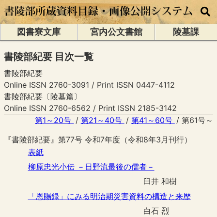
図書寮文庫
宮内公文書館
陵墓課
書陵部紀要 目次一覧
書陵部紀要
Online ISSN 2760-3091 / Print ISSN 0447-4112
書陵部紀要〔陵墓篇〕
Online ISSN 2760-6562 / Print ISSN 2185-3142
第1～20号
第21～40号
第41～60号
第61号～
『書陵部紀要』第77号 令和7年度（令和8年3月刊行）
表紙
柳原忠光小伝 －日野流最後の儒者－
臼井 和樹
「恩賜録」にみる明治期災害資料の構造と来歴
白石 烈