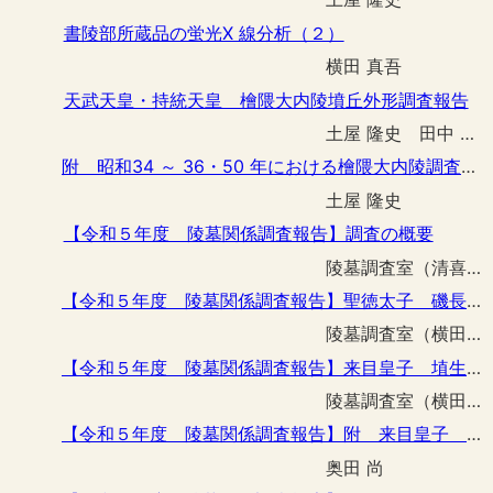
書陵部所蔵品の蛍光X 線分析（２）
横田 真吾
天武天皇・持統天皇 檜隈大内陵墳丘外形調査報告
土屋 隆史 田中 詢弥
附 昭和34 ～ 36・50 年における檜隈大内陵調査成果の整理報告
土屋 隆史
【令和５年度 陵墓関係調査報告】調査の概要
陵墓調査室（清喜 裕二）
【令和５年度 陵墓関係調査報告】聖徳太子 磯長墓復旧工事予定区域事前調査‐附 立会調査‐
陵墓調査室（横田 真吾）
【令和５年度 陵墓関係調査報告】来目皇子 埴生崗上墓整備工事予定区域事前調査
陵墓調査室（横田 真吾 田中 詢弥）
【令和５年度 陵墓関係調査報告】附 来目皇子 埴生崗上墓の石材の石種について
奥田 尚