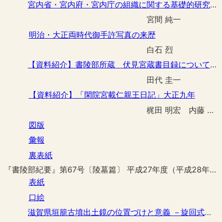
宮内省・宮内府・宮内庁の組織に関する基礎的研究 四 －宮内大臣官房の官制・事務分掌の変遷と文書管理－
宮間 純一
明治・大正両時代御手許写真の来歴
白石 烈
【資料紹介】書陵部所蔵 伏見宮蔵書目録について（一）
田代 圭一
【資料紹介】「閑院宮載仁親王日記」大正九年
梶田 明宏 内藤 一成 白政 晶子
図版
彙報
裏表紙
『書陵部紀要』第67号〔陵墓篇〕 平成27年度（平成28年3月刊行）
表紙
口絵
滋賀県垣籠古墳出土鏡の位置づけと意義 －旋回式獣像鏡系の再検討と公文書について－