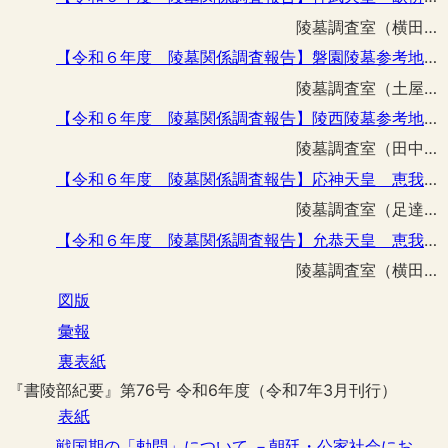
陵墓調査室（横田 真吾）
【令和６年度 陵墓関係調査報告】磐園陵墓参考地樋管改修その他工事に伴う立会調査
陵墓調査室（土屋 隆史）
【令和６年度 陵墓関係調査報告】陵西陵墓参考地飛地ろ号ほか外構柵改修工事に伴う立会調査
陵墓調査室（田中 詢弥）
【令和６年度 陵墓関係調査報告】応神天皇 恵我藻伏崗陵外構柵設置その他工事に伴う立会調査
陵墓調査室（足達 悠紀）
【令和６年度 陵墓関係調査報告】允恭天皇 恵我長野北陵飛地い号外構柵改修工事に伴う立会調査
陵墓調査室（横田 真吾）
図版
彙報
裏表紙
『書陵部紀要』第76号 令和6年度（令和7年3月刊行）
表紙
戦国期の「勅問」について －朝廷・公家社会における摂関家権力の再考－