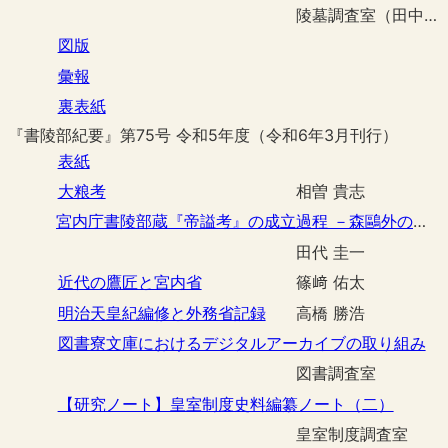
陵墓調査室（田中 詢弥 有馬 伸）
図版
彙報
裏表紙
『書陵部紀要』第75号 令和5年度（令和6年3月刊行）
表紙
大粮考
相曽 貴志
宮内庁書陵部蔵『帝謚考』の成立過程 －森鷗外の書き込みをもとに－
田代 圭一
近代の鷹匠と宮内省
篠﨑 佑太
明治天皇紀編修と外務省記録
高橋 勝浩
図書寮文庫におけるデジタルアーカイブの取り組み
図書調査室
【研究ノート】皇室制度史料編纂ノート（二）
皇室制度調査室