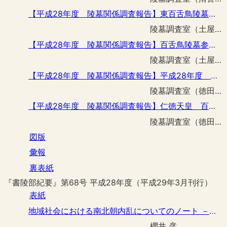
【平成28年度 陵墓関係調査報告】東百舌鳥陵墓参考地駒形制札改築工事に伴う立会調査
陵墓調査室（土屋 隆史）
【平成28年度 陵墓関係調査報告】百舌鳥陵墓参考地駒形制札改築工事に伴う立会調査
陵墓調査室（土屋 隆史）
【平成28年度 陵墓関係調査報告】平成28年度 墳丘外表面調査の成果報告 －応神天皇 恵我藻伏崗陵飛地ほ号（墓山古墳）・仁徳天皇 百舌鳥耳原中陵飛地へ号（丸保山古墳）・仁徳天皇 百舌鳥耳原中陵飛地と号（永山古墳） －
陵墓調査室（徳田 誠志 土屋 隆史）
【平成28年度 陵墓関係調査報告】仁徳天皇 百舌鳥耳原中陵第１濠内三次元地形測量調査報告
陵墓調査室（徳田 誠志）
図版
彙報
裏表紙
『書陵部紀要』第68号 平成28年度（平成29年3月刊行）
表紙
地域社会における南北朝内乱についてのノート －信濃国の動向を中心に－
櫻井 彦