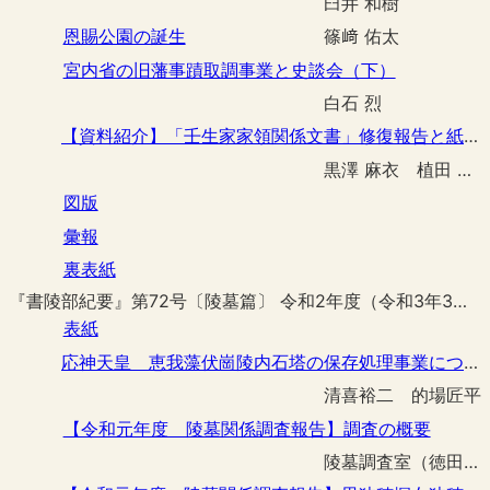
臼井 和樹
恩賜公園の誕生
篠﨑 佑太
宮内省の旧藩事蹟取調事業と史談会（下）
白石 烈
【資料紹介】「壬生家家領関係文書」修復報告と紙背文書等の紹介
黒澤 麻衣 植田 真平
図版
彙報
裏表紙
『書陵部紀要』第72号〔陵墓篇〕 令和2年度（令和3年3月刊行）
表紙
応神天皇 恵我藻伏崗陵内石塔の保存処理事業について
清喜裕二 的場匠平
【令和元年度 陵墓関係調査報告】調査の概要
陵墓調査室（徳田 誠志）