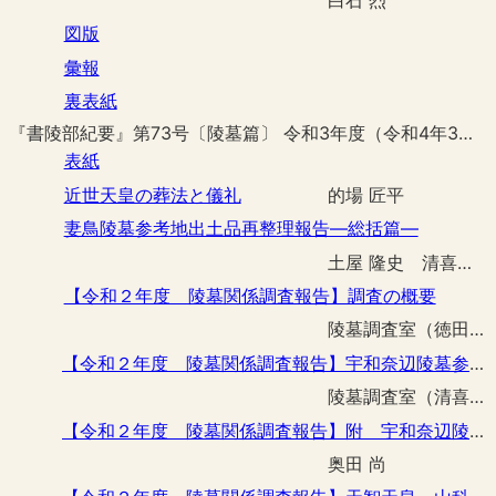
図版
彙報
裏表紙
『書陵部紀要』第73号〔陵墓篇〕 令和3年度（令和4年3月刊行）
表紙
近世天皇の葬法と儀礼
的場 匠平
妻鳥陵墓参考地出土品再整理報告―総括篇―
土屋 隆史 清喜裕二
【令和２年度 陵墓関係調査報告】調査の概要
陵墓調査室（徳田 誠志）
【令和２年度 陵墓関係調査報告】宇和奈辺陵墓参考地整備工事予定区域事前調査
陵墓調査室（清喜 裕二 有馬 伸 横田 真吾）
【令和２年度 陵墓関係調査報告】附 宇和奈辺陵墓参考地にみられた石材の石種について
奥田 尚