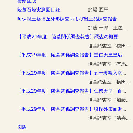
巻頭図版
陵墓石塔実測図目録
的場 匠平
阿保親王墓墳丘外形調査および出土品調査報告
加藤 一郎 土屋 隆史 的場 匠平
【平成29年度 陵墓関係調査報告】調査の概要
陵墓調査室（徳田 誠志）
【平成29年度 陵墓関係調査報告】垂仁天皇皇后日葉酢媛命 狭木之寺間陵佐紀部事務所ほか整備工事に伴う立会調査
陵墓調査室（有馬 伸）
【平成29年度 陵墓関係調査報告】五十瓊敷入彦命 宇度墓外堤護岸その他整備工事に伴う立会調査
陵墓調査室（横田 真吾）
【平成29年度 陵墓関係調査報告】仁徳天皇 百舌鳥耳原中陵第１堤における遺構・遺物確認のための予備調査
陵墓調査室（加藤一郎 土屋 隆史）
【平成29年度 陵墓関係調査報告】墳丘外表面調査の成果報告ー宇和奈辺陵墓参考地ー
陵墓調査室（清喜裕二 加藤一郎）
図版