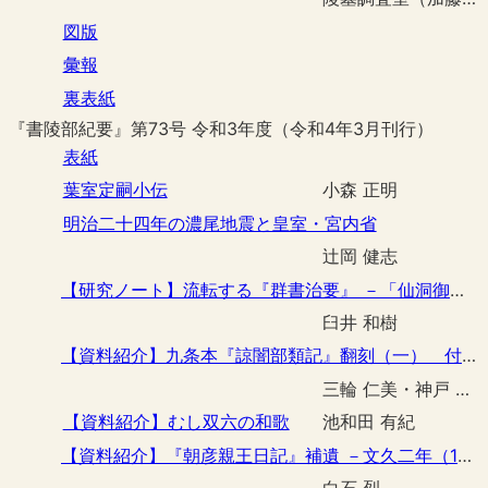
図版
彙報
裏表紙
『書陵部紀要』第73号 令和3年度（令和4年3月刊行）
表紙
葉室定嗣小伝
小森 正明
明治二十四年の濃尾地震と皇室・宮内省
辻岡 健志
【研究ノート】流転する『群書治要』 －「仙洞御書」の正体を追って－
臼井 和樹
【資料紹介】九条本『諒闇部類記』翻刻（一） 付 解題
三輪 仁美・神戸 航介
【資料紹介】むし双六の和歌
池和田 有紀
【資料紹介】『朝彦親王日記』補遺 －文久二年（1862）九月四日条～十月八日条、元治元年（1864）十月三日条～十二月十五日条－
白石 烈