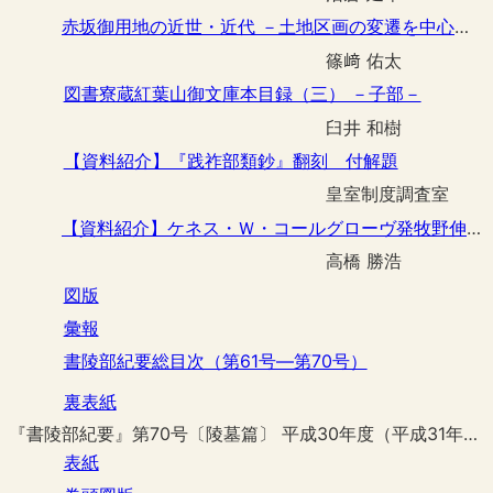
赤坂御用地の近世・近代 －土地区画の変遷を中心に－
篠﨑 佑太
図書寮蔵紅葉山御文庫本目録（三） －子部－
臼井 和樹
【資料紹介】『践祚部類鈔』翻刻 付解題
皇室制度調査室
【資料紹介】ケネス・Ｗ・コールグローヴ発牧野伸顕宛書翰 －太平洋戦争中のジョセフ・Ｃ・グルーの役割をめぐって－
高橋 勝浩
図版
彙報
書陵部紀要総目次（第61号―第70号）
裏表紙
『書陵部紀要』第70号〔陵墓篇〕 平成30年度（平成31年３月刊行）
表紙