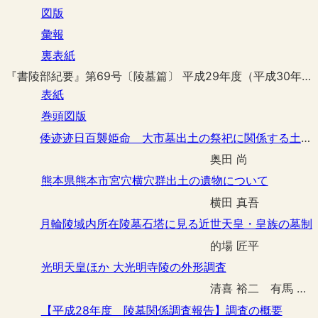
図版
彙報
裏表紙
『書陵部紀要』第69号〔陵墓篇〕 平成29年度（平成30年3月刊行）
表紙
巻頭図版
倭迹迹日百襲姫命 大市墓出土の祭祀に関係する土製品の砂礫構成と砂礫の産地
奥田 尚
熊本県熊本市宮穴横穴群出土の遺物について
横田 真吾
月輪陵域内所在陵墓石塔に見る近世天皇・皇族の墓制
的場 匠平
光明天皇ほか 大光明寺陵の外形調査
清喜 裕二 有馬 伸 横田 真吾
【平成28年度 陵墓関係調査報告】調査の概要