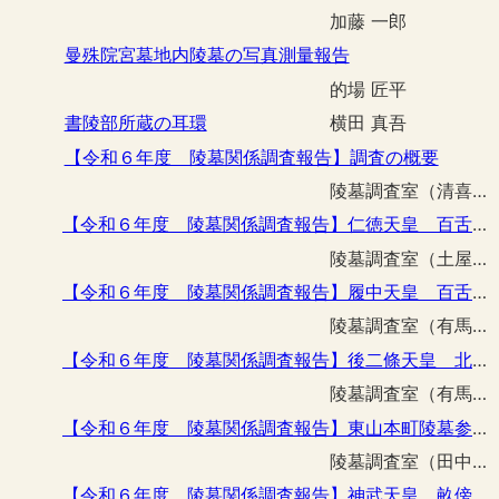
加藤 一郎
曼殊院宮墓地内陵墓の写真測量報告
的場 匠平
書陵部所蔵の耳環
横田 真吾
【令和６年度 陵墓関係調査報告】調査の概要
陵墓調査室（清喜 裕二）
【令和６年度 陵墓関係調査報告】仁徳天皇 百舌鳥耳原中陵の第３堤整備工事予定区域の事前調査
陵墓調査室（土屋 隆史・田中 詢弥・足達 悠紀）
【令和６年度 陵墓関係調査報告】履中天皇 百舌鳥耳原南陵外堤復旧工事予定区域の事前調査
陵墓調査室（有馬 伸）
【令和６年度 陵墓関係調査報告】後二條天皇 北白河陵外構柵その他整備工事に伴う立会調査
陵墓調査室（有馬 伸）
【令和６年度 陵墓関係調査報告】東山本町陵墓参考地外構柵改修工事に伴う立会調査
陵墓調査室（田中 詢弥）
【令和６年度 陵墓関係調査報告】神武天皇 畝傍山東北陵御休所建仁寺垣改修工事に伴う立会調査