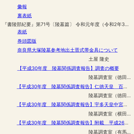
彙報
裏表紙
『書陵部紀要』第71号〔陵墓篇〕 令和元年度（令和2年3月刊行）
表紙
巻頭図版
奈良県大塚陵墓参考地出土晋式帯金具について
土屋 隆史
【平成30年度 陵墓関係調査報告】調査の概要
陵墓調査室（徳田 誠志）
【平成30年度 陵墓関係調査報告】仁徳天皇 百舌鳥耳原中陵第１堤における遺構・遺物確認のための事前調査
陵墓調査室（徳田 誠志 加藤 一郎 土屋 隆史） 海邉 博史
【平成30年度 陵墓関係調査報告】宇多天皇中宮温子ほか 宇治陵第23号地雨水排水整備工事に伴う立会調査
陵墓調査室（横田 真吾）
【平成30年度 陵墓関係調査報告】附載 平成26・27年度 宇多天皇中宮温子ほか 宇治陵第23号地雨水排水整備工事予定区域の外形測量調査
陵墓調査室（有馬 伸 加藤 一郎 土屋 隆史）