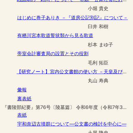
小堀 貴史
はじめに巻子ありき －『道房公記別記』について－
臼井 和樹
有栖川宮本歌道誓状類から見る歌道
杉本 まゆ子
帝室会計審査局の設置とその役割
毛利 拓臣
【研究ノート】宮内公文書館の使い方 －天皇及び皇族の実録等を使用した調査実例を通して－
丸山 寿典
彙報
裏表紙
『書陵部紀要』第76号〔陵墓篇〕 令和6年度（令和7年3月刊行）
表紙
宇和奈辺古墳群について―公文書の検討を中心に―
土屋 隆史