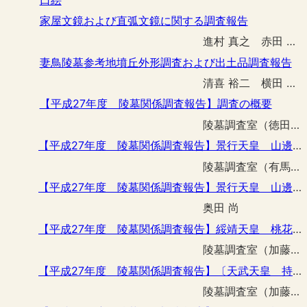
家屋文鏡および直弧文鏡に関する調査報告
進村 真之 赤田 昌倫 清喜 裕二 加藤 一郎
妻鳥陵墓参考地墳丘外形調査および出土品調査報告
清喜 裕二 横田 真吾 土屋 隆史
【平成27年度 陵墓関係調査報告】調査の概要
陵墓調査室（徳田 誠志）
【平成27年度 陵墓関係調査報告】景行天皇 山邊道上陵整備工事予定区域の事前調査
陵墓調査室（有馬 伸 土屋 隆史）
【平成27年度 陵墓関係調査報告】景行天皇 山邊道上陵にみられた石材の石種について
奥田 尚
【平成27年度 陵墓関係調査報告】綏靖天皇 桃花鳥田丘上陵鳥居改築工事に伴う立会調査
陵墓調査室（加藤 一郎）
【平成27年度 陵墓関係調査報告】〔天武天皇 持統天皇〕 檜隈大内陵鳥居改築工事に伴う立会調査
陵墓調査室（加藤 一郎）