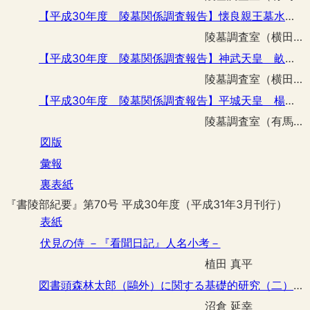
【平成30年度 陵墓関係調査報告】懐良親王墓水路改修工事に伴う立会調査
陵墓調査室（横田 真吾）
【平成30年度 陵墓関係調査報告】神武天皇 畝傍山東北陵外堤法面復旧工事に伴う立会調査
陵墓調査室（横田 真吾）
【平成30年度 陵墓関係調査報告】平城天皇 楊梅陵鳥居改築工事に伴う立会調査
陵墓調査室（有馬 伸）
図版
彙報
裏表紙
『書陵部紀要』第70号 平成30年度（平成31年3月刊行）
表紙
伏見の侍 －『看聞日記』人名小考－
植田 真平
図書頭森林太郎（鷗外）に関する基礎的研究（二） －宮内公文書館所蔵資料及び外崎覚関係資料を中心として－
沼倉 延幸