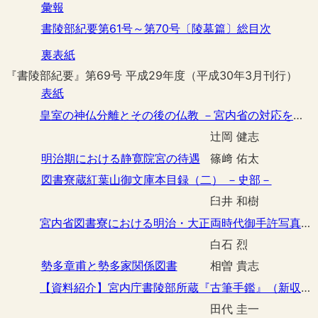
彙報
書陵部紀要第61号～第70号〔陵墓篇〕総目次
裏表紙
『書陵部紀要』第69号 平成29年度（平成30年3月刊行）
表紙
皇室の神仏分離とその後の仏教 －宮内省の対応を中心に－
辻岡 健志
明治期における静寛院宮の待遇
篠﨑 佑太
図書寮蔵紅葉山御文庫本目録（二） －史部－
臼井 和樹
宮内省図書寮における明治・大正両時代御手許写真の整理（附目録）
白石 烈
勢多章甫と勢多家関係図書
相曽 貴志
【資料紹介】宮内庁書陵部所蔵『古筆手鑑』（新収本）
田代 圭一