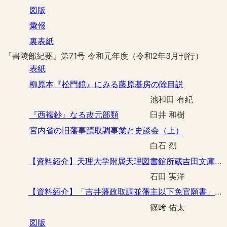
図版
彙報
裏表紙
『書陵部紀要』第71号 令和元年度（令和2年3月刊行）
表紙
柳原本『松門鏡』にみる藤原基房の除目説
池和田 有紀
『西襦鈔』なる改元部類
臼井 和樹
宮内省の旧藩事蹟取調事業と史談会（上）
白石 烈
【資料紹介】天理大学附属天理図書館所蔵吉田文庫本『御禊行幸記』
石田 実洋
【資料紹介】「吉井藩政取調並藩主以下免官願書」の翻刻と解題
篠﨑 佑太
図版