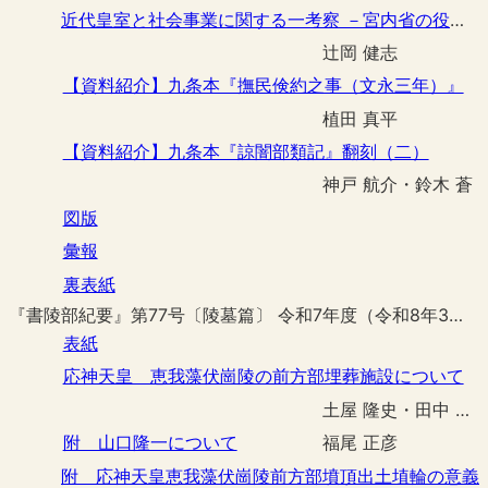
近代皇室と社会事業に関する一考察 －宮内省の役割を中心として－
辻岡 健志
【資料紹介】九条本『撫民倹約之事（文永三年）』
植田 真平
【資料紹介】九条本『諒闇部類記』翻刻（二）
神戸 航介・鈴木 蒼
図版
彙報
裏表紙
『書陵部紀要』第77号〔陵墓篇〕 令和7年度（令和8年3月刊行）
表紙
応神天皇 恵我藻伏崗陵の前方部埋葬施設について
土屋 隆史・田中 詢弥・足達 悠紀
附 山口隆一について
福尾 正彦
附 応神天皇恵我藻伏崗陵前方部墳頂出土埴輪の意義