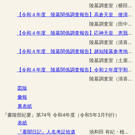
陵墓調査室（横田 真吾 田中 詢弥）
【令和４年度 陵墓関係調査報告】高倉天皇 後清閑寺料斜面地崩落復旧工事に伴う立会調査
陵墓調査室（田中 詢弥）
【令和４年度 陵墓関係調査報告】応神天皇 恵我藻伏崗陵の採集品
陵墓調査室（清喜 裕二）
【令和４年度 陵墓関係調査報告】越知陵墓参考地駒形制札改築工事に伴う立会調査
陵墓調査室（土屋 隆史）
【令和４年度 陵墓関係調査報告】令和２年度宇和奈辺陵墓参考地整備工事予定区域事前調査時の採集品
陵墓調査室（清喜 裕二 田中 詢弥）
図版
彙報
裏表紙
『書陵部紀要』第74号 令和4年度（令和5年3月刊行）
表紙
『看聞日記』人名考証拾遺
池和田 有紀・植田 真平