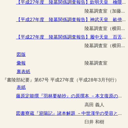
【平成27年度 陵墓関係調査報告】欽明天皇 檜隈坂合陵鳥居改築工事に伴う立会調査
陵墓調査室（加藤 一郎）
【平成27年度 陵墓関係調査報告】神武天皇 畝傍山東北陵御休所修繕工事に伴う立会調査
陵墓調査室（横田 真吾）
【平成27年度 陵墓関係調査報告】履中天皇 百舌鳥耳原南陵飛地い号外構柵整備その他工事に伴う立会調査
陵墓調査室（横田 真吾）
図版
彙報
陵墓調査室
裏表紙
『書陵部紀要』第67号 平成27年度（平成28年3月刊行）
表紙
藤原定能撰『羽林要秘抄』の原撰本 －本文復原の試み－
高田 義人
図書寮蔵『迎陽記』諸本解題 －中世漢学の受容と継承－
臼井 和樹