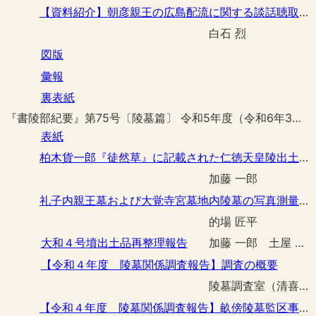
【資料紹介】朝彦親王の広島配流に関する談話聴取 －幻の『史談会速記録』－
白石 烈
図版
彙報
裏表紙
『書陵部紀要』第75号〔陵墓篇〕 令和5年度（令和6年3月刊行）
表紙
柏木貨一郎『徒然草』に記載された仁徳天皇陵出土のガラス製品
加藤 一郎
礼子内親王墓および大覚寺宮墓地内陵墓の写真測量報告
的場 匠平
大和４号墳出土品再整理報告
加藤 一郎 土屋 隆史
【令和４年度 陵墓関係調査報告】調査の概要
陵墓調査室（清喜 裕二）
【令和４年度 陵墓関係調査報告】畝傍陵墓監区事務所建替工事予定区域事前調査