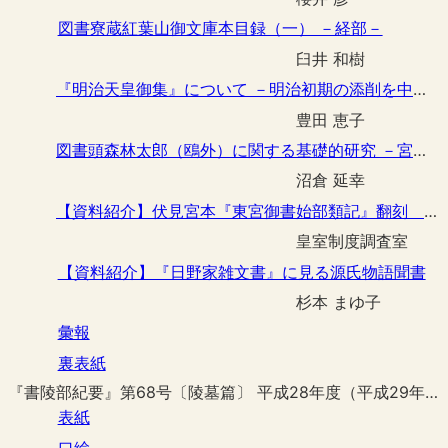
図書寮蔵紅葉山御文庫本目録（一） －経部－
臼井 和樹
『明治天皇御集』について －明治初期の添削を中心として－
豊田 恵子
図書頭森林太郎（鴎外）に関する基礎的研究 －宮内公文書館所蔵資料を中心として－
沼倉 延幸
【資料紹介】伏見宮本『東宮御書始部類記』翻刻 付解題
皇室制度調査室
【資料紹介】『日野家雑文書』に見る源氏物語聞書
杉本 まゆ子
彙報
裏表紙
『書陵部紀要』第68号〔陵墓篇〕 平成28年度（平成29年3月刊行）
表紙
口絵