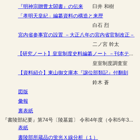
『明神宗贈豊太閤書』の伝来
臼井 和樹
「孝明天皇紀」編纂資料の構造と来歴
白石 烈
宮内省参事官の設置 －大正八年の宮内省官制改正－
二ノ宮 幹太
【研究ノート】皇室制度史料編纂ノート －刊本テキストの補訂－
皇室制度調査室
【資料紹介】東山御文庫本『譲位部類記』付翻刻
鈴木 蒼
図版
彙報
裏表紙
『書陵部紀要』第74号〔陵墓篇〕 令和4年度（令和5年3月刊行）
表紙
書陵部所蔵品の蛍光Ｘ線分析（１）