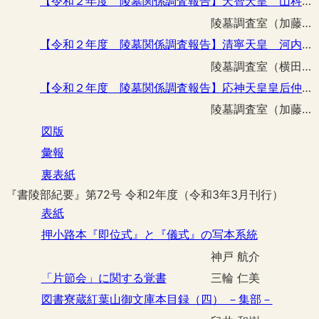
【令和２年度 陵墓関係調査報告】天智天皇 山科陵外構柵修繕工事に伴う立会調査
陵墓調査室（加藤 一郎）
【令和２年度 陵墓関係調査報告】清寧天皇 河内坂門原陵樋門改修工事に伴う立会調査
陵墓調査室（横田 真吾）
【令和２年度 陵墓関係調査報告】応神天皇皇后仲姫命 仲津山陵駐車場整備工事に伴う立会調査
陵墓調査室（加藤 一郎）
図版
彙報
裏表紙
『書陵部紀要』第72号 令和2年度（令和3年3月刊行）
表紙
押小路本『即位式』と『儀式』の写本系統
神戸 航介
「片節会」に関する覚書
三輪 仁美
図書寮蔵紅葉山御文庫本目録（四） －集部－