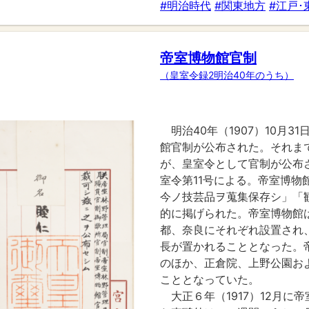
#明治時代
#関東地方
#江戸･
帝室博物館官制
（皇室令録2明治40年のうち）
明治40年（1907）10月3
館官制が公布された。それま
が、皇室令として官制が公布
室令第11号による。帝室博物
今ノ技芸品ヲ蒐集保存シ」「
的に掲げられた。帝室博物館
都、奈良にそれぞれ設置され
長が置かれることとなった。
のほか、正倉院、上野公園お
こととなっていた。
大正６年（1917）12月