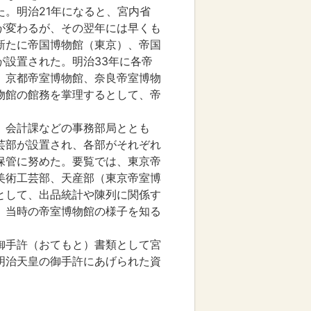
た。明治21年になると、宮内省
が変わるが、その翌年には早くも
新たに帝国博物館（東京）、帝国
が設置された。明治33年に各帝
、京都帝室博物館、奈良帝室博物
物館の館務を掌理するとして、帝
、会計課などの事務部局ととも
芸部が設置され、各部がそれぞれ
保管に努めた。要覧では、東京帝
美術工芸部、天産部（東京帝室博
として、出品統計や陳列に関係す
、当時の帝室博物館の様子を知る
御手許（おてもと）書類として宮
明治天皇の御手許にあげられた資