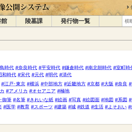
書館
陵墓課
発行物一覧
飛鳥時代
#奈良時代
#平安時代
#鎌倉時代
#南北朝時代
#室町時
昭和時代
#宋代
#元代
#明代
#清代
#江戸･東京
#横浜
#中部地方
#近畿地方
#京都
#大阪
#奈良
リカ
#アメリカ
#オセアニア
#極地
･御筆
#名筆
#きれいな紙
#絵画
#写真
#絵図面
#地図
#系図
楽
#医学
#教育
#スポーツ
#建築
#城
#鉄道
#生活
#よそおい
#