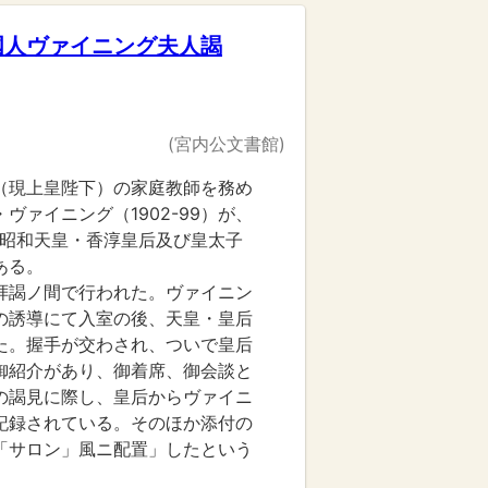
国人ヴァイニング夫人謁
(宮内公文書館)
（現上皇陛下）の家庭教師を務め
ヴァイニング（1902-99）が、
7日に昭和天皇・香淳皇后及び皇太子
ある。
拝謁ノ間で行われた。ヴァイニン
の誘導にて入室の後、天皇・皇后
た。握手が交わされ、ついで皇后
御紹介があり、御着席、御会談と
の謁見に際し、皇后からヴァイニ
記録されている。そのほか添付の
「サロン」風ニ配置」したという