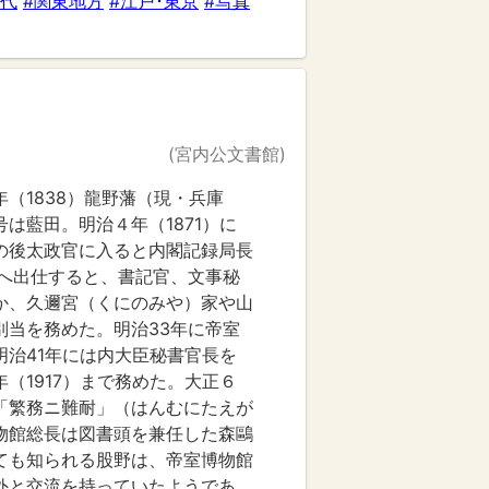
時代
#関東地方
#江戸･東京
#写真
(宮内公文書館)
（1838）龍野藩（現・兵庫
は藍田。明治４年（1871）に
の後太政官に入ると内閣記録局長
省へ出仕すると、書記官、文事秘
か、久邇宮（くにのみや）家や山
別当を務めた。明治33年に帝室
明治41年には内大臣秘書官長を
（1917）まで務めた。大正６
「繁務ニ難耐」（はんむにたえが
物館総長は図書頭を兼任した森鷗
ても知られる股野は、帝室博物館
外と交流を持っていたようであ