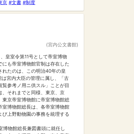
東京
#文書
#制度
(宮内公文書館)
1日、皇室令第11号として帝室博物
でにも帝室博物館官制は存在した
されたのは、この明治40年の皇
館は宮内大臣の管理に属し、「古
観覧参考ノ用ニ供スル」ことが目
は、それまでと同様、東京、京
、東京帝室博物館に帝室博物館総
帝室博物館総長は、各帝室博物館
よび上野動物園の事務を統理する
に帝室博物館総長兼図書頭に就任し