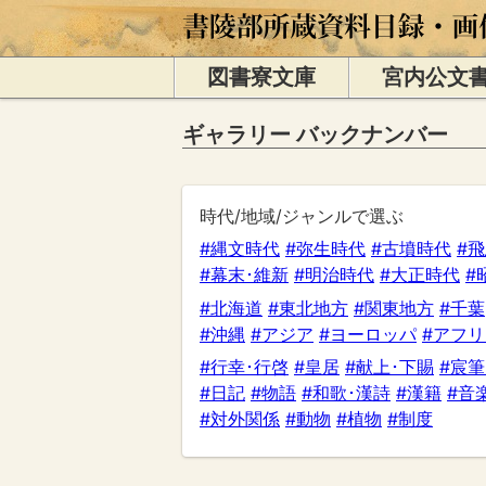
図書寮文庫
宮内公文
ギャラリー バックナンバー
時代/地域/ジャンルで選ぶ
#縄文時代
#弥生時代
#古墳時代
#
#幕末･維新
#明治時代
#大正時代
#
#北海道
#東北地方
#関東地方
#千葉
#沖縄
#アジア
#ヨーロッパ
#アフ
#行幸･行啓
#皇居
#献上･下賜
#宸筆
#日記
#物語
#和歌･漢詩
#漢籍
#音
#対外関係
#動物
#植物
#制度