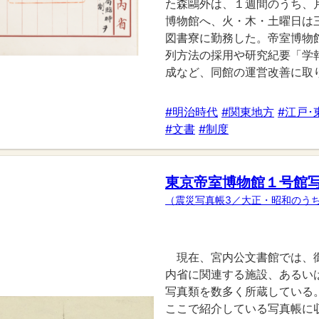
た森鷗外は、１週間のうち、
博物館へ、火・木・土曜日は
図書寮に勤務した。帝室博物
列方法の採用や研究紀要「学
成など、同館の運営改善に取
#明治時代
#関東地方
#江戸･
#文書
#制度
東京帝室博物館１号館
（震災写真帳3／大正・昭和のう
現在、宮内公文書館では、
内省に関連する施設、あるい
写真類を数多く所蔵している
ここで紹介している写真帳に