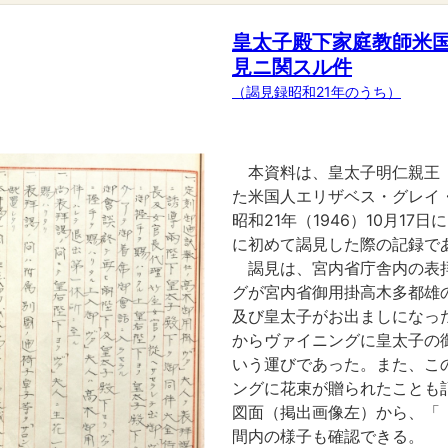
皇太子殿下家庭教師米
見ニ関スル件
（謁見録昭和21年のうち）
本資料は、皇太子明仁親王
た米国人エリザベス・グレイ・
昭和21年（1946）10月1
に初めて謁見した際の記録で
謁見は、宮内省庁舎内の表
グが宮内省御用掛高木多都雄
及び皇太子がお出ましになっ
からヴァイニングに皇太子の
いう運びであった。また、こ
ングに花束が贈られたことも
図面（掲出画像左）から、「
間内の様子も確認できる。