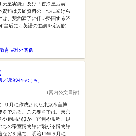
和天皇実録』及び『香淳皇后実
本資料は典拠資料の一つに挙げら
グは、契約満了に伴い帰国する昭
らず皇后にも英語の進講を定期的
#教育
#対外関係
覧
号／明治34年のうち）
(宮内公文書館)
01）９月に作成された東京帝室博
要覧である。この要覧では、東京
的や範囲のほか、官制や規程、規
のちの帝室博物館に繋がる博物館
省などを経て、明治19年５月に