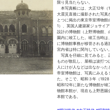
限り見当たらない。
本写真帳には、大正12年（
大震災直後に撮影された写真
とつに掲出の東京帝室博物館の
1）、英国人建築家ジョサイア・コ
設計の博物館（上野博物館、
園内に竣工した。竣工当時は
に博物館事務が移管される過
宮内省は特に関与していない
写真を仔細に見てみると、
ものが散乱し、屋根は波打つ
人にけが人などは出なかった
帝室博物館は、写真にみえる
た。そこで、昭和３年（192
昭和12年に新たな博物館が
物館本館が、現在も上野恩賜
本館である。