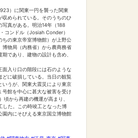
1923）に関東一円を襲った関東
が収められている。そのうちのひ
写真がある。明治14年（188
ンドル（Josiah Conder）
のちの東京帝室博物館）が上野公
、博物局（内務省）から農商務省
渡期であり、建物の設計も含め、
。
正面入り口の階段には石のような
ほどに破損している。当日の観覧
というが、関東大震災により東京
１号館を中心に甚大な被害を受け
8）頃から再建の機運が高まり、
竣工した。この時竣工となった博
公園内にそびえる東京国立博物館