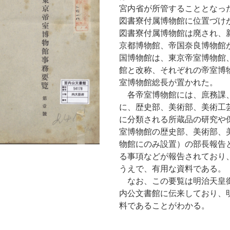
宮内省が所管することとなっ
図書寮付属博物館に位置づけ
図書寮付属博物館は廃され、
京都博物館、帝国奈良博物館
国博物館は、東京帝室博物館
館と改称、それぞれの帝室博
室博物館総長が置かれた。
各帝室博物館には、庶務課
に、歴史部、美術部、美術工
に分類される所蔵品の研究や
室博物館の歴史部、美術部、
物館にのみ設置）の部長報告
る事項などが報告されており
うえで、有用な資料である。
なお、この要覧は明治天皇
内公文書館に伝来しており、
料であることがわかる。