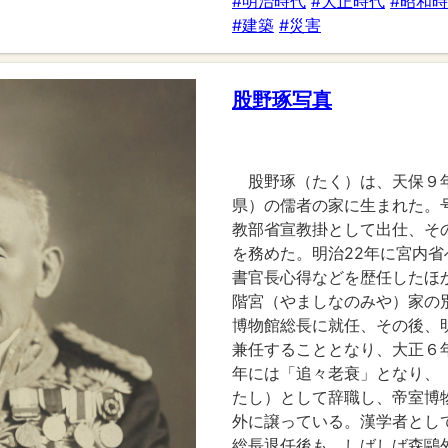
#明治時代
#大正時代
#昭和
#建築
#災害
股野琢写真
股野琢（たく）は、天保９年
県）の儒者の家に生まれた。号
教部省宣教掛として出仕、そ
を務めた。明治22年に宮内
書官長心得などを歴任したほ
階宮（やましなのみや）家の
博物館総長に就任、その後、
兼任することとなり、大正６年
年には「追々老衰」となり、
たし）として辞職し、帝室博
外に譲っている。漢学者とし
総長退任後も、しばしば森鷗