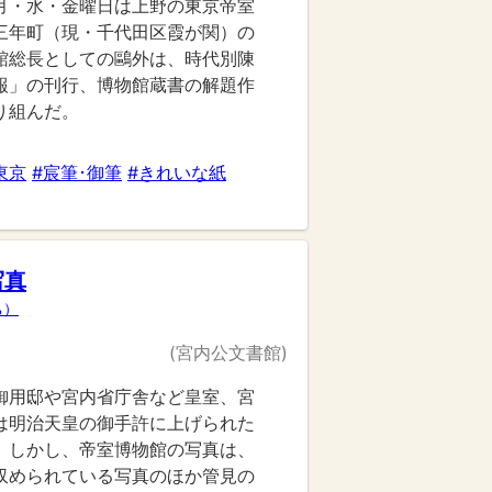
月・水・金曜日は上野の東京帝室
三年町（現・千代田区霞が関）の
館総長としての鷗外は、時代別陳
報」の刊行、博物館蔵書の解題作
り組んだ。
東京
#宸筆･御筆
#きれいな紙
写真
ち）
(宮内公文書館)
御用邸や宮内省庁舎など皇室、宮
は明治天皇の御手許に上げられた
。しかし、帝室博物館の写真は、
収められている写真のほか管見の