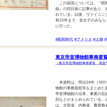
この謁見については、『昭
録』の同日条に記事があり、
れている。以後、ヴァイニン
和25年まで、皇太子のみな
に行った。
#昭和時代
#アメリカ
#人物
東京帝室博物館事務要
（東京帝室博物館事務要覧 第壹
本資料は、明治34年（19
物館の事務規程等をまとめた
帝室博物館の沿革、事業の目
則などがまとめられている。
は、文部省、内務省、農商務