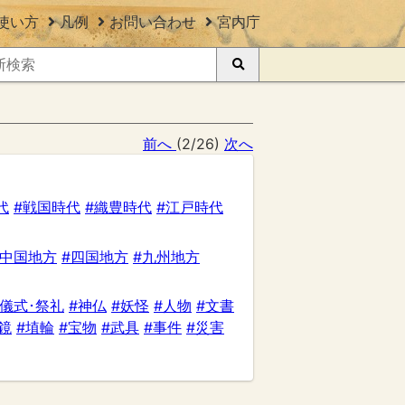
使い方
凡例
お問い合わせ
宮内庁
前へ
(2/26)
次へ
代
#戦国時代
#織豊時代
#江戸時代
#中国地方
#四国地方
#九州地方
#儀式･祭礼
#神仏
#妖怪
#人物
#文書
鏡
#埴輪
#宝物
#武具
#事件
#災害