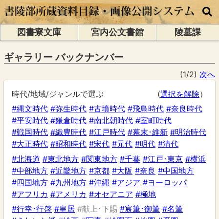
図書寮文庫
宮内公文書館
陵墓課
ギャラリー バックナンバー
(1/2)
次へ
時代/地域/ジャンルで選ぶ
(
選択を解除
）
#縄文時代
#弥生時代
#古墳時代
#飛鳥時代
#奈良時代
#平安時代
#鎌倉時代
#南北朝時代
#室町時代
#戦国時代
#織豊時代
#江戸時代
#幕末･維新
#明治時代
#大正時代
#昭和時代
#宋代
#元代
#明代
#清代
#北海道
#東北地方
#関東地方
#千葉
#江戸･東京
#横浜
#中部地方
#近畿地方
#京都
#大阪
#奈良
#中国地方
#四国地方
#九州地方
#沖縄
#アジア
#ヨーロッパ
#アフリカ
#アメリカ
#オセアニア
#極地
#行幸･行啓
#皇居
#献上･下賜
#宸筆･御筆
#名筆