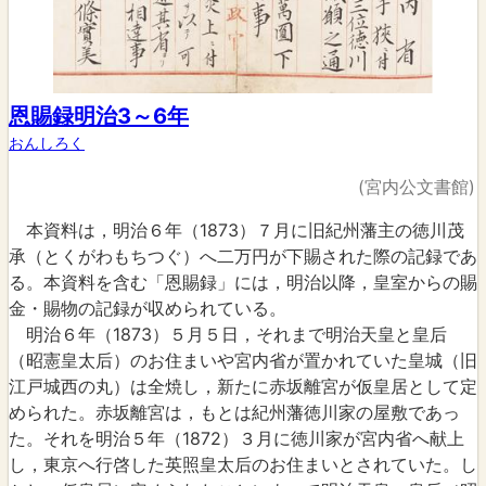
恩賜録明治3～6年
おんしろく
(宮内公文書館)
本資料は，明治６年（1873）７月に旧紀州藩主の徳川茂
承（とくがわもちつぐ）へ二万円が下賜された際の記録であ
る。本資料を含む「恩賜録」には，明治以降，皇室からの賜
金・賜物の記録が収められている。
明治６年（1873）５月５日，それまで明治天皇と皇后
（昭憲皇太后）のお住まいや宮内省が置かれていた皇城（旧
江戸城西の丸）は全焼し，新たに赤坂離宮が仮皇居として定
められた。赤坂離宮は，もとは紀州藩徳川家の屋敷であっ
た。それを明治５年（1872）３月に徳川家が宮内省へ献上
し，東京へ行啓した英照皇太后のお住まいとされていた。し