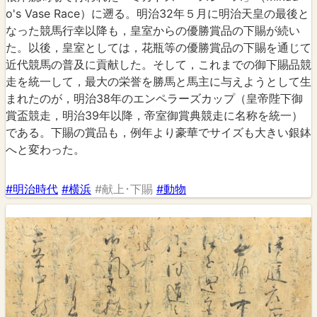
o's Vase Race）に遡る。明治32年５月に明治天皇の最後と
なった競馬行幸以降も，皇室からの優勝賞品の下賜が続い
た。以後，皇室としては，花瓶等の優勝賞品の下賜を通じて
近代競馬の普及に貢献した。そして，これまでの御下賜品競
走を統一して，最大の栄誉を勝馬と馬主に与えようとして生
まれたのが，明治38年のエンペラーズカップ（皇帝陛下御
賞盃競走，明治39年以降，帝室御賞典競走に名称を統一）
である。下賜の賞品も，例年より豪華でサイズも大きい銀鉢
へと変わった。
#明治時代
#横浜
#献上･下賜
#動物