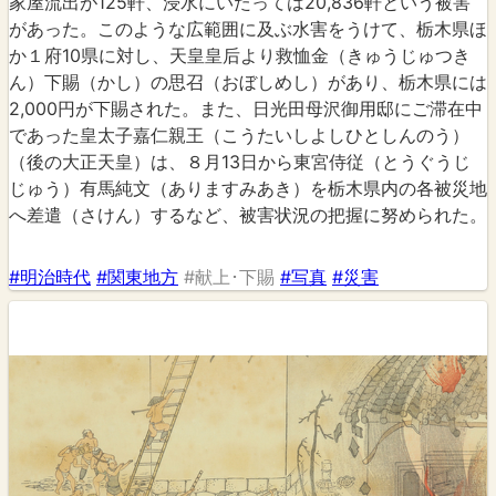
家屋流出が125軒、浸水にいたっては20,836軒という被害
があった。このような広範囲に及ぶ水害をうけて、栃木県ほ
か１府10県に対し、天皇皇后より救恤金（きゅうじゅつき
ん）下賜（かし）の思召（おぼしめし）があり、栃木県には
2,000円が下賜された。また、日光田母沢御用邸にご滞在中
であった皇太子嘉仁親王（こうたいしよしひとしんのう）
（後の大正天皇）は、８月13日から東宮侍従（とうぐうじ
じゅう）有馬純文（ありますみあき）を栃木県内の各被災地
へ差遣（さけん）するなど、被害状況の把握に努められた。
#明治時代
#関東地方
#献上･下賜
#写真
#災害