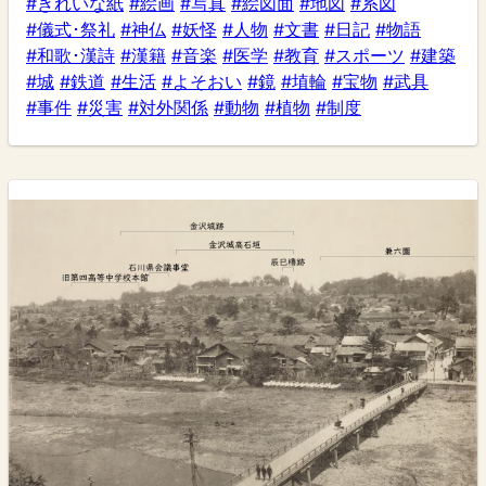
#きれいな紙
#絵画
#写真
#絵図面
#地図
#系図
#儀式･祭礼
#神仏
#妖怪
#人物
#文書
#日記
#物語
#和歌･漢詩
#漢籍
#音楽
#医学
#教育
#スポーツ
#建築
#城
#鉄道
#生活
#よそおい
#鏡
#埴輪
#宝物
#武具
#事件
#災害
#対外関係
#動物
#植物
#制度