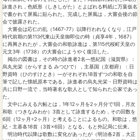
詠進され，色紙形（しきしがた）とよばれる料紙に万葉仮名
で書かれて屏風に貼られた。完成した屏風は，大嘗会後の節
会で披露された。
大嘗会は応仁の乱（1467-77）以降行われなくなり，江戸
時代前期の第113代東山天皇御即位の時（貞享4年，1687）
に再興されたが，大嘗会の和歌詠進は，第115代桜町天皇の
元文3年（1738）の大嘗会にようやく復活した。
掲出の図書は，その時の詠進者2名―悠紀国（滋賀県）：
烏丸光栄（からすまる みつひで），主基国（京都府）：日
野資時（ひのすけとき）―がそれぞれ18首ずつの和歌を自
筆で記した懐紙原本である。詠進者の烏丸光栄・日野資時は
共に日野一流で，当時著名な歌人として知られた公家であっ
た。
文中にみえる六帖とは，1年12ヶ月を2ヶ月分で1回，月次
和歌（つきなみわか）3首として詠進するため，その回数を
6回（12ヶ月÷2ヶ月）と考えることによるもの。和歌は，悠
紀・主基各18首（3首×6回）となる。もと外記局に伝来。
明治時代以降は歌数に変化があったが（明治各2首，大正