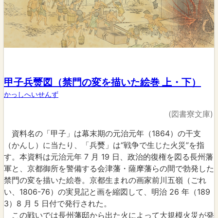
甲子兵燹図（禁門の変を描いた絵巻 上・下）
かっしへいせんず
(図書寮文庫)
資料名の「甲子」は幕末期の元治元年（1864）の干支
（かんし）に当たり、「兵燹」は“戦争で生じた火災”を指
す。本資料は元治元年 7 月 19 日、政治的復権を図る長州藩
軍と、京都御所を警備する会津藩・薩摩藩らの間で勃発した
禁門の変を描いた絵巻。京都生まれの画家前川五嶺（ごれ
い、1806-76）の実見記と画を縮図して、明治 26 年（189
3）8 月 5 日付で発行された。
この戦いでは長州藩邸から出た火によって大規模火災が発