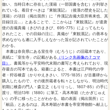
倣い、当時日本に存在した漢籍（一部国書を含む）が列挙さ
れている。着目すべきは『東観漢記』（後漢の歴史を記した
漢籍）の項目（掲出箇所）に「件漢記吉備大臣所将来也、其
目録注云…」とあることで、ここからは『東観漢記』が遣唐
使の吉備真備（きびのまきび、695-775）によってもたら
されたこと、その目録の注に、真備が『東観漢記』の善本を
求めながらも遂に入手しえなかった旨が記されていたことが
わかる。
本書は奈良県にある室生寺（むろうじ）の旧蔵本であり、
表紙に「室生寺」の記載がある
（リンク先画像の７コマ
目）
。書風等から平安時代末期の書写と考えられており、現
存最古の写本である。箱書によると、本書は江戸時代の学
者・狩谷棭斎（かりやえきさい、1775-1835）が古書肆から
購入したもので、その後所蔵者を転々としながら、明治時代
初期に棭斎の門人・森立之（もりりっし、1807-85）の手に
渡り、明治13年（1880）に筆工・高木寿穎（たかぎじゅえ
い）の手に移ったことがわかる。箱の表面（掲出箇所）に
「献品」とあるのは、高木寿穎が本書を帝室博物館へ献上し