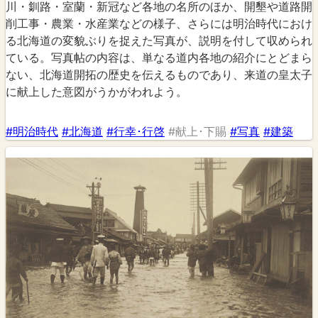
川・釧路・室蘭・新冠など各地の名所のほか、開墾や道路開
削工事・農業・水産業などの様子、さらには明治時代におけ
る北海道の変貌ぶりを捉えた写真が、説明を付して収められ
ている。写真帖の内容は、単なる道内各地の紹介にとどまら
ない、北海道開拓の歴史を伝えるものであり、来道の皇太子
に献上した意図がうかがわれよう。
#明治時代
#北海道
#行幸･行啓
#献上･下賜
#写真
#建築