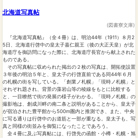
北海道写真帖
(図書寮文庫)
『北海道写真帖』（全４冊）は、明治44年（1911）８月2
5日、北海道行啓中の皇太子嘉仁親王（後の大正天皇）が北
海道庁を御訪問になった際に、北海道庁長官から献上された
ものである。
その写真帖に収められた掲出の２枚の写真は、開拓使設置
３年後の明治５年と、皇太子の行啓直前である同44年６月
の札幌の街を写している。「創業ノ札幌」「現時ノ札幌」と
それぞれ題され、背景の藻岩山等の稜線をもとに比較する
と、一目瞭然で街の発展の様子がわかる。「現時ノ札幌」の
撮影地は、創成川畔の南二条と説明があることから、皇太子
が宿泊された豊平館から500m圏内と推測でき、また、中央
に写る通りは行啓中のお道筋と一部が重なる。皇太子も、写
真と同様の街並みを御覧になったことであろう。
全４冊に及ぶ写真帖には、行啓先の函館・小樽・札幌・旭