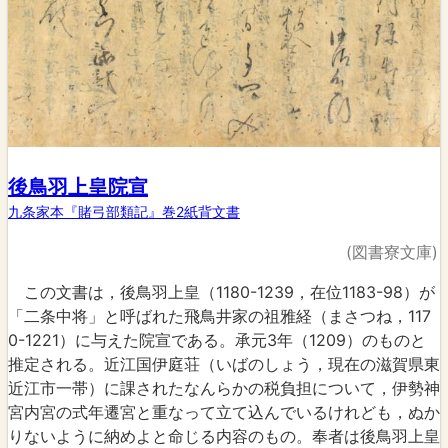
後鳥羽上皇院宣
九条家本『賭弓部類記』巻2紙背文書
(図書寮文庫)
この文書は，後鳥羽上皇（1180-1239，在位1183-98）が
「二条中将」と呼ばれた飛鳥井家の祖雅経（まさつね，117
0-1221）に与えた院宣である。承元3年（1209）のものと
推定される。近江国伊庭荘（いばのしょう，現在の滋賀県東
近江市一帯）に課されたなんらかの税負担について，伊勢神
宮内宮の式年遷宮と重なって立て込んでいるけれども，ぬか
りないように納めよと命じる内容のもの。奉者は後鳥羽上皇