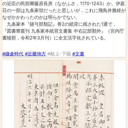
の近臣の民部卿藤原長房（ながふさ，1170-1243）か。伊庭
荘の一部は九条家領だったと思しいが，これに飛鳥井雅経が
なぜかかわったのかは明らかでない。
九条家本『賭弓部類記』巻2の紙背に残された1通で，
『図書寮叢刊 九条家本紙背文書集 中右記部類外』（宮内庁
書陵部，令和2年3月刊）に全文活字化されている。
#鎌倉時代
#近畿地方
#献上･下賜
#文書