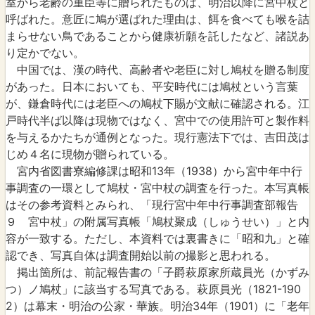
室から老齢の重臣等に贈られたものは、明治以降に宮中杖と
呼ばれた。意匠に鳩が選ばれた理由は、餌を食べても喉を詰
まらせない鳥であることから健康祈願を託したなど、諸説あ
り定かでない。
中国では、漢の時代、高齢者や老臣に対し鳩杖を贈る制度
があった。日本においても、平安時代には鳩杖という言葉
が、鎌倉時代には老臣への鳩杖下賜が文献に確認される。江
戸時代半ば以降は現物ではなく、宮中での使用許可と製作料
を与えるかたちが通例となった。現行憲法下では、吉田茂は
じめ４名に現物が贈られている。
宮内省図書寮編修課は昭和13年（1938）から宮中年中行
事調査の一環として鳩杖・宮中杖の調査を行った。本写真帳
はその参考資料とみられ、「現行宮中年中行事調査部報告
９ 宮中杖」の附属写真帳「鳩杖聚成（しゅうせい）」と内
容が一致する。ただし、本資料では裏書きに「昭和九」と確
認でき、写真自体は調査開始以前の撮影と思われる。
掲出箇所は、前記報告書の「子爵萩原家所蔵員光（かずみ
つ）ノ鳩杖」に該当する写真である。萩原員光（1821-190
2）は幕末・明治の公家・華族。明治34年（1901）に「老年