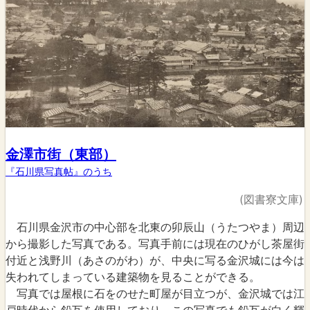
金澤市街（東部）
『石川県写真帖』のうち
(図書寮文庫)
石川県金沢市の中心部を北東の卯辰山（うたつやま）周辺
から撮影した写真である。写真手前には現在のひがし茶屋街
付近と浅野川（あさのがわ）が、中央に写る金沢城には今は
失われてしまっている建築物を見ることができる。
写真では屋根に石をのせた町屋が目立つが、金沢城では江