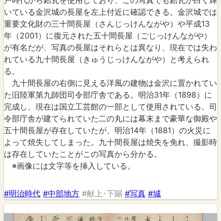
戸時代から鉛瓦を使用しており、この写真でも鉛瓦が白く輝
いている金沢城の長屋を左上付近に確認できる。金沢城では
重要文化財の三十間長屋（さんじっけんながや）や平成13
年（2001）に復元された五十間長屋（ごじっけんながや）
が有名だが、写真の長屋はそれらとは異なり、現在では失わ
れている九十間長屋（きゅうじっけんながや）と考えられ
る。
九十間長屋の右側に見える洋風の建物は金沢に置かれてい
た旧陸軍第九師団司令部庁舎である。明治31年（1898）に
完成し、現在は国立工芸館の一部として使用されている。司
令部庁舎が建てられていた二の丸には幕末まで豪華な御殿や
五十間長屋が存在していたが、明治14年（1881）の火災に
よって焼失してしまった。九十間長屋は焼失を免れ、撮影時
は存在していたことがこの写真から分かる。
※画像には文字等を挿入している。
#明治時代
#中部地方
#献上･下賜
#写真
#城