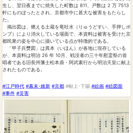
生し、翌日夜までに焼失した町数は 811、戸数は 2 万 7513
軒にものぼったとされ、京都市中に甚大な被害をもたらし
た。
掲出図は、燃える土蔵を竜吐水（りゅうどすい、手押しポ
ンプ）により消火している場面で、本資料は被害を受けた京
都民衆の姿を中心に描いている点が特徴的である。
「甲子兵燹図」は異本（いほん）が各地に現存している
が、本資料は明治 26 年 10月、戦没者の三十年慰霊祭の首
唱者である旧長州藩士松本鼎・阿武素行から明治天皇に献上
されたものである。
#江戸時代
#幕末･維新
#京都
#献上･下賜
#絵画
#絵図面
#事件
#災害