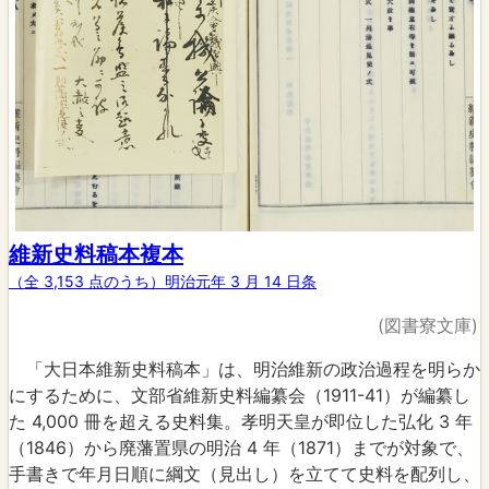
維新史料稿本複本
（全 3,153 点のうち）明治元年 3 月 14 日条
(図書寮文庫)
「大日本維新史料稿本」は、明治維新の政治過程を明らか
にするために、文部省維新史料編纂会（1911-41）が編纂し
た 4,000 冊を超える史料集。孝明天皇が即位した弘化 3 年
（1846）から廃藩置県の明治 4 年（1871）までが対象で、
手書きで年月日順に綱文（見出し）を立てて史料を配列し、