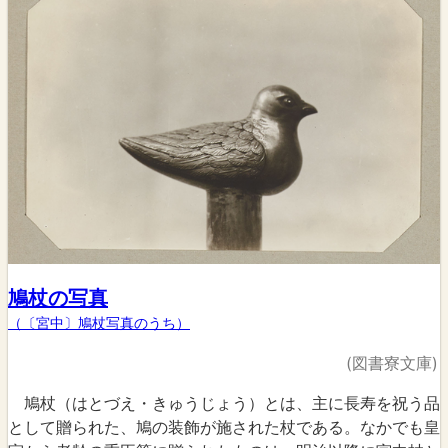
鳩杖の写真
（〔宮中〕鳩杖写真のうち）
(図書寮文庫)
鳩杖（はとづえ・きゅうじょう）とは、主に長寿を祝う品
として贈られた、鳩の装飾が施された杖である。なかでも皇