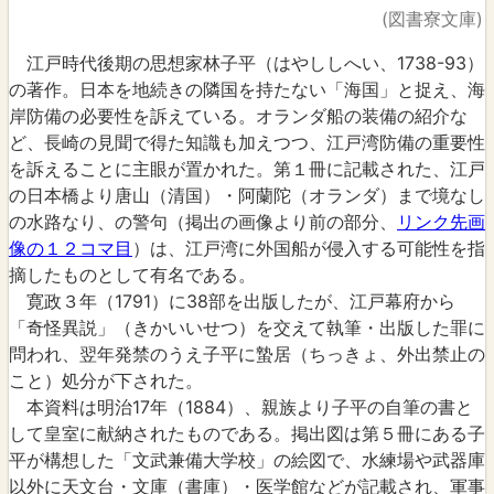
(図書寮文庫)
江戸時代後期の思想家林子平（はやししへい、1738-93）
の著作。日本を地続きの隣国を持たない「海国」と捉え、海
岸防備の必要性を訴えている。オランダ船の装備の紹介な
ど、長崎の見聞で得た知識も加えつつ、江戸湾防備の重要性
を訴えることに主眼が置かれた。第１冊に記載された、江戸
の日本橋より唐山（清国）・阿蘭陀（オランダ）まで境なし
の水路なり、の警句（掲出の画像より前の部分、
リンク先画
像の１２コマ目
）は、江戸湾に外国船が侵入する可能性を指
摘したものとして有名である。
寛政３年（1791）に38部を出版したが、江戸幕府から
「奇怪異説」（きかいいせつ）を交えて執筆・出版した罪に
問われ、翌年発禁のうえ子平に蟄居（ちっきょ、外出禁止の
こと）処分が下された。
本資料は明治17年（1884）、親族より子平の自筆の書と
して皇室に献納されたものである。掲出図は第５冊にある子
平が構想した「文武兼備大学校」の絵図で、水練場や武器庫
以外に天文台・文庫（書庫）・医学館などが記載され、軍事