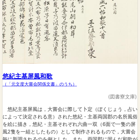
悠紀主基屏風和歌
（「元文度大嘗会関係文書」のうち）
(図書寮文庫)
悠紀主基屏風は，大嘗会に際して卜定（ぼくじょう，占い
によって決定される意）された悠紀・主基両国郡の名所風俗
を絵に描き，悠紀・主基それぞれ六曲一双（6面で一隻の屏
風2隻を一組としたもの）として制作されるもので，大嘗会
毎に新調されるのを例とした。また，両国郡に因んだ和歌が