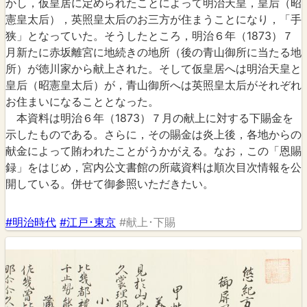
かし，仮皇居に定められたことによって明治天皇，皇后（昭
憲皇太后），英照皇太后のお三方が住まうことになり，「手
狭」となっていた。そうしたところ，明治６年（1873）７
月新たに赤坂離宮に地続きの地所（後の青山御所に当たる地
所）が徳川家から献上された。そして仮皇居へは明治天皇と
皇后（昭憲皇太后）が，青山御所へは英照皇太后がそれぞれ
お住まいになることとなった。
本資料は明治６年（1873）７月の献上に対する下賜金を
示したものである。さらに，その賜金は炎上後，各地からの
献金によって賄われたことがうかがえる。なお，この「恩賜
録」をはじめ，宮内公文書館の所蔵資料は順次目次情報を公
開している。併せて御参照いただきたい。
#明治時代
#江戸･東京
#献上･下賜