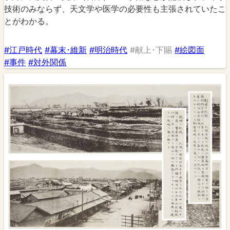
技術のみならず、天文学や医学の必要性も主張されていたこ
とがわかる。
#江戸時代
#幕末･維新
#明治時代
#献上･下賜
#絵図面
#事件
#対外関係