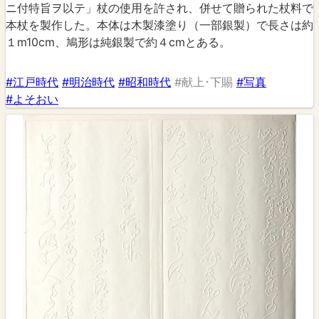
ニ付特旨ヲ以テ」杖の使用を許され、併せて贈られた杖料で
本杖を製作した。本体は木製漆塗り（一部銀製）で長さは約
１m10cm、鳩形は純銀製で約４cmとある。
#江戸時代
#明治時代
#昭和時代
#献上･下賜
#写真
#よそおい