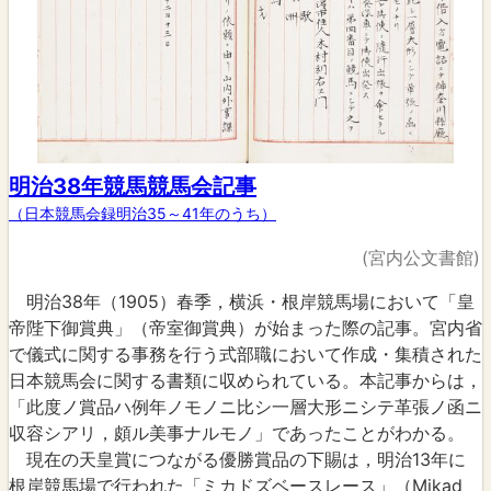
明治38年競馬競馬会記事
（日本競馬会録明治35～41年のうち）
(宮内公文書館)
明治38年（1905）春季，横浜・根岸競馬場において「皇
帝陛下御賞典」（帝室御賞典）が始まった際の記事。宮内省
で儀式に関する事務を行う式部職において作成・集積された
日本競馬会に関する書類に収められている。本記事からは，
「此度ノ賞品ハ例年ノモノニ比シ一層大形ニシテ革張ノ函ニ
収容シアリ，頗ル美事ナルモノ」であったことがわかる。
現在の天皇賞につながる優勝賞品の下賜は，明治13年に
根岸競馬場で行われた「ミカドズベースレース」（Mikad