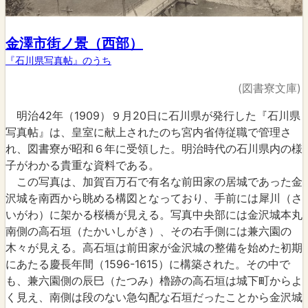
金澤市街ノ景（西部）
『石川県写真帖』のうち
(図書寮文庫)
明治42年（1909）９月20日に石川県が発行した『石川県
写真帖』は、皇室に献上されたのち宮内省侍従職で管理さ
れ、図書寮が昭和６年に受領した。明治時代の石川県内の様
子がわかる貴重な資料である。
この写真は、加賀百万石で有名な前田家の居城であった金
沢城を南西から眺める構図となっており、手前には犀川（さ
いがわ）に架かる桜橋が見える。写真中央部には金沢城本丸
南側の高石垣（たかいしがき）、その右手側には兼六園の
木々が見える。高石垣は前田家が金沢城の整備を始めた初期
にあたる慶長年間（1596-1615）に構築された。その中で
も、兼六園側の辰巳（たつみ）櫓跡の高石垣は城下町からよ
く見え、南側は段のない急勾配な石垣だったことから金沢城