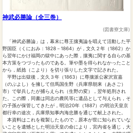
神武必勝論（全三巻）
(図書寮文庫)
「神武必勝論」は，幕末に尊王攘夷論を唱えて活動した平
野国臣（くにおみ：1828－1864）が，文久２年（1862）か
ら翌年にかけ福岡の獄中にあった際，攘夷に関する自らの基
本方策をつづったものである。筆や墨を得られなかったこと
から，紙捻（こより）を切り張りした文字で記された。
平野は出獄後，文久３年（1863）に尊攘派公家沢宣嘉
（のぶよし）を擁して但馬国生野（兵庫県朝来（あさご）
市）で挙兵したが捕らえられ（生野の変），翌年処刑され
た。この際，同書は同志の農民等に遺品として与えられ，そ
の子孫が保管してきたが，明治20年（1887）の明治天皇京
都行幸の途次，兵庫県知事内海忠勝を通じて献上された。
本資料はこれを複製したもので，原本が世に知られていな
いことを遺憾とした明治天皇の命により，宮内省を通じ，大