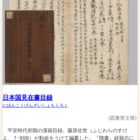
日本国見在書目録
にほんこくげんざいしょもくろく
(図書寮文庫)
平安時代初期の漢籍目録。藤原佐世（ふじわらのすけ
よ、？-898）が勅命をうけて編纂した。『隋書』経籍志に