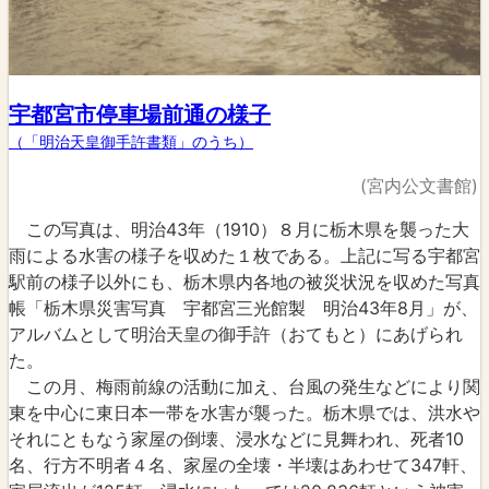
宇都宮市停車場前通の様子
（「明治天皇御手許書類」のうち）
(宮内公文書館)
この写真は、明治43年（1910）８月に栃木県を襲った大
雨による水害の様子を収めた１枚である。上記に写る宇都宮
駅前の様子以外にも、栃木県内各地の被災状況を収めた写真
帳「栃木県災害写真 宇都宮三光館製 明治43年8月」が、
アルバムとして明治天皇の御手許（おてもと）にあげられ
た。
この月、梅雨前線の活動に加え、台風の発生などにより関
東を中心に東日本一帯を水害が襲った。栃木県では、洪水や
それにともなう家屋の倒壊、浸水などに見舞われ、死者10
名、行方不明者４名、家屋の全壊・半壊はあわせて347軒、