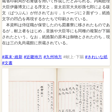
蔵省印刷局が石膏版を用いて作成したとみられる。内閣総理
大臣伊藤博文による序文と，皇太后宮大夫杉孫七郎による跋
文（ばつぶん）が付されており，１ページに２面ずつ，紙捻
文字の凹凸を再現するかたちで印刷されている。
本資料は侍従職が保管したのち図書寮に移されたものであ
るが，献上者をはじめ，皇族や大臣等にも同種の複製が下賜
されたという。なお，紙捻製の原本は御物とされたのち，現
在は三の丸尚蔵館に所蔵されている。
#幕末･維新
#近畿地方
#九州地方
#献上･下賜
#きれいな紙
#文書