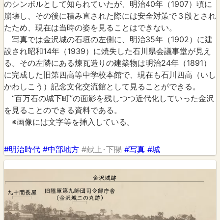
のシンボルとして知られていたが、明治40年（1907）頃に
崩壊し、その後に積み直された際には安全対策で３段とされ
たため、現在は当時の姿を見ることはできない。
写真では金沢城の石垣の左側に、明治35年（1902）に建
設され昭和14年（1939）に焼失した石川県会議事堂が見え
る。その左隣にある煉瓦造りの建築物は明治24年（1891）
に完成した旧第四高等中学校本館で、現在も石川四高（いし
かわしこう）記念文化交流館として見ることができる。
“百万石の城下町”の面影を残しつつ近代化していった金沢
を見ることのできる資料である。
※画像には文字等を挿入している。
#明治時代
#中部地方
#献上･下賜
#写真
#城