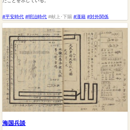
たことを示している。
#平安時代
#明治時代
#献上･下賜
#漢籍
#対外関係
海国兵談