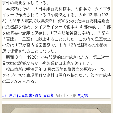
事件の概要を示している。
本資料はその「大日本維新史料稿本」の複本で、タイプラ
イターで作成されている点を特徴とする。大正 12 年（192
3）の関東大震災で収集資料に被害を受けた維新史料編纂会
は危機感を強め、タイプライターで複本を 4 部作成し、1 部
を編纂会の倉庫で保存し、1 部を明治神宮に奉納し、2 部を
「宮廷」（皇室）に献上することにした。このうち皇室献上
の分は 1 部が宮内省図書寮で、もう 1 部は遠隔地の京都御
所で保管されることになった。
昭和 3 年（1928）から段階的に作成されたが、第二次世
界大戦の影響からか、複製業務は未完で終了した。
掲出箇所は明治元年 3 月の五箇条御誓文の原案の一つ。
タイプ打ちで表現困難な史料は写真を挟むなど、複本作成時
の工夫がみられる。
#江戸時代
#幕末･維新
#京都
#献上･下賜
#災害