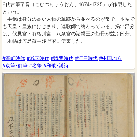
6代古筆了音（こひつりょうおん、1674-1725）が作製した
という。
手鑑は身分の高い人物の筆跡から並べるのが常で、本帖で
も天皇・皇族にはじまり、連歌師で終わっている。掲出部分
は、伏見宮・有栖川宮・八条宮の諸親王の短冊が並ぶ部分。
本帖は広島藩主浅野家に伝来した。
#室町時代
#戦国時代
#織豊時代
#江戸時代
#中国地方
#宸筆･御筆
#名筆
#和歌･漢詩