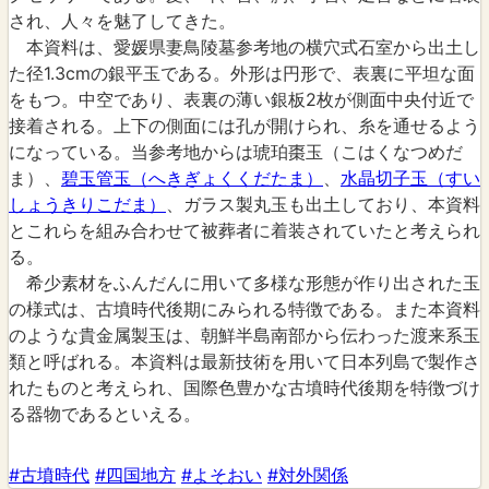
され、人々を魅了してきた。
本資料は、愛媛県妻鳥陵墓参考地の横穴式石室から出土し
た径1.3cmの銀平玉である。外形は円形で、表裏に平坦な面
をもつ。中空であり、表裏の薄い銀板2枚が側面中央付近で
接着される。上下の側面には孔が開けられ、糸を通せるよう
になっている。当参考地からは琥珀棗玉（こはくなつめだ
ま）、
碧玉管玉（へきぎょくくだたま）
、
水晶切子玉（すい
しょうきりこだま）
、ガラス製丸玉も出土しており、本資料
とこれらを組み合わせて被葬者に着装されていたと考えられ
る。
希少素材をふんだんに用いて多様な形態が作り出された玉
の様式は、古墳時代後期にみられる特徴である。また本資料
のような貴金属製玉は、朝鮮半島南部から伝わった渡来系玉
類と呼ばれる。本資料は最新技術を用いて日本列島で製作さ
れたものと考えられ、国際色豊かな古墳時代後期を特徴づけ
る器物であるといえる。
#古墳時代
#四国地方
#よそおい
#対外関係