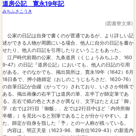
道房公記 寛永19年記
みちふさこうき
(図書寮文庫)
公家の日記は自身で書くのが普通であるが、より詳しい記
述ができる人物が周囲にいる場合、他人に自分の日記を書か
せたり、他人の日記を引用したりということもあった。
江戸時代前期の公家、九条道房（くじょうみちふさ、160
9-47）の日記『道房公記』においても、他人の日記の引用
がある。そのなかでも、掲出箇所は、寛永19年（1642）6月
18日条で、押小路師定（おしのこうじもろさだ、1620-76）
の自筆日記が合綴（がってつ）されており、いささか特殊で
ある。掲出画像の右半丁は道房の筆、左半丁が師定筆であ
る。左右で紙の色と大きさが異なり、文字はたとえば「御」
字（右では2行目「御飯」、左では2行目中ほど「内侍所御
辛櫃」）を見比べると別筆であることが分かりやすい。ま
た、師定が自身を指した「予」との一人称が残っている。
内容は、明正天皇（1623-96、御在位1629-43）の新造内