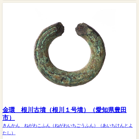
金環 根川古墳（根川１号墳）（愛知県豊田
市）
きんかん ねがわこふん（ねがわいちごうふん）（あいちけんとよ
たし）