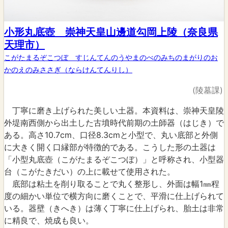
小形丸底壺 崇神天皇山邊道勾岡上陵（奈良県
天理市）
こがたまるぞこつぼ すじんてんのうやまのべのみちのまがりのお
かのえのみささぎ（ならけんてんりし）
(陵墓課)
丁寧に磨き上げられた美しい土器。本資料は、崇神天皇陵
外堤南西側から出土した古墳時代前期の土師器（はじき）で
ある。高さ10.7cm、口径8.3cmと小型で、丸い底部と外側
に大きく開く口縁部が特徴的である。こうした形の土器は
「小型丸底壺（こがたまるぞこつぼ）」と呼称され、小型器
台（こがたきだい）の上に載せて使用された。
底部は粘土を削り取ることで丸く整形し、外面は幅1㎜程
度の細かい単位で横方向に磨くことで、平滑に仕上げられて
いる。器壁（きへき）は薄く丁寧に仕上げられ、胎土は非常
に精良で、焼成も良い。