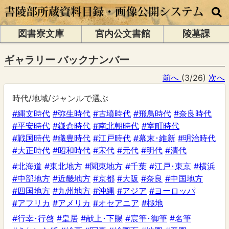
図書寮文庫
宮内公文書館
陵墓課
ギャラリー バックナンバー
前へ
(3/26)
次へ
時代/地域/ジャンルで選ぶ
#縄文時代
#弥生時代
#古墳時代
#飛鳥時代
#奈良時代
#平安時代
#鎌倉時代
#南北朝時代
#室町時代
#戦国時代
#織豊時代
#江戸時代
#幕末･維新
#明治時代
#大正時代
#昭和時代
#宋代
#元代
#明代
#清代
#北海道
#東北地方
#関東地方
#千葉
#江戸･東京
#横浜
#中部地方
#近畿地方
#京都
#大阪
#奈良
#中国地方
#四国地方
#九州地方
#沖縄
#アジア
#ヨーロッパ
#アフリカ
#アメリカ
#オセアニア
#極地
#行幸･行啓
#皇居
#献上･下賜
#宸筆･御筆
#名筆