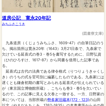
道房公記 寛永20年記
みちふさこうき
(図書寮文庫)
九条道房（くじょうみちふさ、1609-47）の自筆日記のう
ち、掲出箇所は寛永20年（1643）3月21日条で、九条家で
欠けている延喜式の巻3・巻5を書写するために、日野弘資
（ひのひろすけ、1617-87）から同書を借用した記事であ
る。
延喜式は古代の法典である律令格式（りつりょうきゃくし
き）のうちの式を官司別に編纂したものである。九条家には
遅くとも鎌倉初期の書写とみられる延喜式が伝えられている
が（東京国立博物館所蔵）、こちらも巻3・巻5を欠いてい
るので、この記事に見える欠巻と一致する。一方、日野家の
本については、当部所蔵の
勢多家旧蔵本(172・123)
の山田
以文（やまだもちふみ、1762-1835）の本奥書等からその存