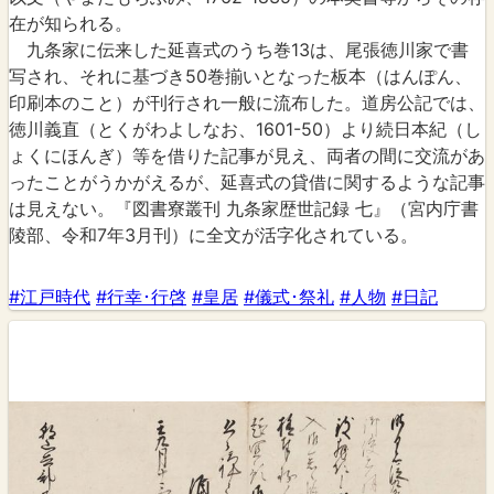
在が知られる。
九条家に伝来した延喜式のうち巻13は、尾張徳川家で書
写され、それに基づき50巻揃いとなった板本（はんぽん、
印刷本のこと）が刊行され一般に流布した。道房公記では、
徳川義直（とくがわよしなお、1601-50）より続日本紀（し
ょくにほんぎ）等を借りた記事が見え、両者の間に交流があ
ったことがうかがえるが、延喜式の貸借に関するような記事
は見えない。『図書寮叢刊 九条家歴世記録 七』（宮内庁書
陵部、令和7年3月刊）に全文が活字化されている。
#江戸時代
#行幸･行啓
#皇居
#儀式･祭礼
#人物
#日記