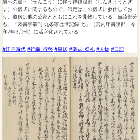
裏への遷幸（せんこう）に伴う神鏡渡御（しんきょうとぎ
ょ）の儀式に関するもので、師定はこの儀式に参仕してお
り、道房は他の公家とともにこれを見物している。当該部分
も、『図書寮叢刊 九条家歴世記録 七』（宮内庁書陵部、令
和7年3月刊）に活字化されている。
#江戸時代
#行幸･行啓
#皇居
#儀式･祭礼
#人物
#日記