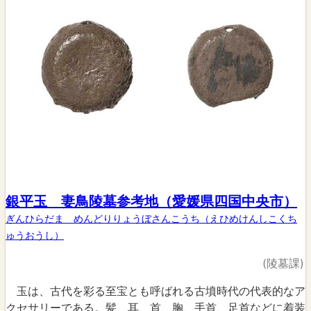
銀平玉 妻鳥陵墓参考地（愛媛県四国中央市）
ぎんひらだま めんどりりょうぼさんこうち（えひめけんしこくち
ゅうおうし）
(陵墓課)
玉は、古代を彩る至宝とも呼ばれる古墳時代の代表的なア
クセサリーである。髪、耳、首、胸、手首、足首などに着装