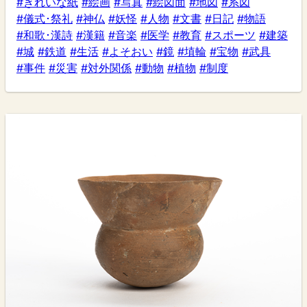
#きれいな紙
#絵画
#写真
#絵図面
#地図
#系図
#儀式･祭礼
#神仏
#妖怪
#人物
#文書
#日記
#物語
#和歌･漢詩
#漢籍
#音楽
#医学
#教育
#スポーツ
#建築
#城
#鉄道
#生活
#よそおい
#鏡
#埴輪
#宝物
#武具
#事件
#災害
#対外関係
#動物
#植物
#制度