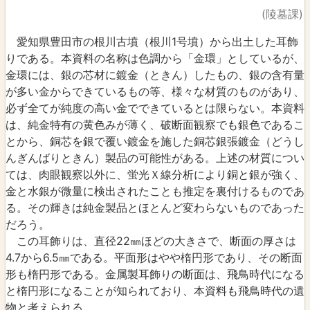
(陵墓課)
愛知県豊田市の根川古墳（根川1号墳）から出土した耳飾
りである。本資料の名称は色調から「金環」としているが、
金環には、銀の芯材に鍍金（ときん）したもの、銀の含有量
が多い金からできているもの等、様々な材質のものがあり、
必ず全てが純度の高い金でできているとは限らない。本資料
は、純金特有の黄色みが薄く、破断面観察でも銀色であるこ
とから、銅芯を銀で覆い鍍金を施した銅芯銀張鍍金（どうし
んぎんばりときん）製品の可能性がある。上述の材質につい
ては、肉眼観察以外に、蛍光Ｘ線分析により銅と銀が強く、
金と水銀が微量に検出されたことも推定を裏付けるものであ
る。その輝きは純金製品とほとんど変わらないものであった
だろう。
この耳飾りは、直径22㎜ほどの大きさで、断面の厚さは
4.7から6.5㎜である。平面形はやや楕円形であり、その断面
形も楕円形である。金属製耳飾りの断面は、飛鳥時代になる
と楕円形になることが知られており、本資料も飛鳥時代の遺
物と考えられる。