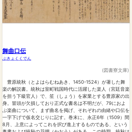
舞曲口伝
ぶきょくくでん
(図書寮文庫)
豊原統秋（とよはらむねあき、1450-1524）が著した舞
楽の解説書。統秋は室町戦国時代に活躍した楽人（宮廷音楽
を担う下級官人）で、笙（しょう）を家業とする豊原家の出
身。冒頭が欠損しており正式な書名は不明だが、79におよ
ぶ楽曲について、まず曲名を掲げ、それぞれの由緒や口伝を
一字下げで仮名交じりに記す。巻末に、永正6年（1509）閏
8月、上意によってこれを択び進上するものである、という
奥書および統秋の花押（かおう）がある。この時期、統秋は