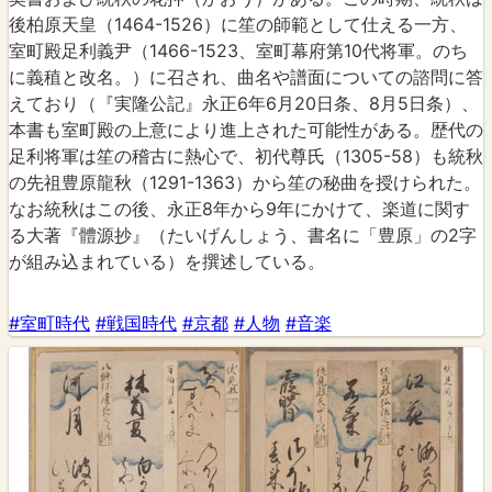
後柏原天皇（1464-1526）に笙の師範として仕える一方、
室町殿足利義尹（1466-1523、室町幕府第10代将軍。のち
に義稙と改名。）に召され、曲名や譜面についての諮問に答
えており（『実隆公記』永正6年6月20日条、8月5日条）、
本書も室町殿の上意により進上された可能性がある。歴代の
足利将軍は笙の稽古に熱心で、初代尊氏（1305-58）も統秋
の先祖豊原龍秋（1291-1363）から笙の秘曲を授けられた。
なお統秋はこの後、永正8年から9年にかけて、楽道に関す
る大著『體源抄』（たいげんしょう、書名に「豊原」の2字
が組み込まれている）を撰述している。
#室町時代
#戦国時代
#京都
#人物
#音楽