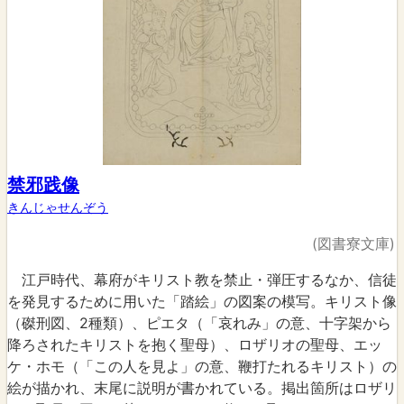
禁邪践像
きんじゃせんぞう
(図書寮文庫)
江戸時代、幕府がキリスト教を禁止・弾圧するなか、信徒
を発見するために用いた「踏絵」の図案の模写。キリスト像
（磔刑図、2種類）、ピエタ（「哀れみ」の意、十字架から
降ろされたキリストを抱く聖母）、ロザリオの聖母、エッ
ケ・ホモ（「この人を見よ」の意、鞭打たれるキリスト）の
絵が描かれ、末尾に説明が書かれている。掲出箇所はロザリ