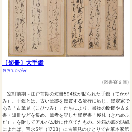
〔短冊〕大手鑑
おおてかがみ
(図書寮文庫)
室町前期～江戸前期の短冊594枚が貼られた手鑑（てかが
み）。手鑑とは、古い筆跡を鑑賞する流行に応じ、鑑定家で
ある「古筆見（こひつみ）」たちにより、書物の断簡や古文
書・短冊などを集め、筆者を記した鑑定書「極札（きわめふ
だ）」を附してアルバム状に仕立てたもの。外箱の底の貼紙
によれば、宝永5年（1708）に古筆見のひとりで古筆本家第