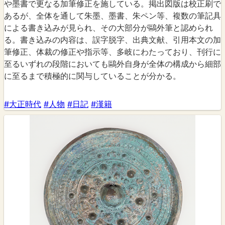
や墨書で更なる加筆修正を施している。掲出図版は校正刷で
あるが、全体を通して朱墨、墨書、朱ペン等、複数の筆記具
による書き込みが見られ、その大部分が鷗外筆と認められ
る。書き込みの内容は、誤字脱字、出典文献、引用本文の加
筆修正、体裁の修正や指示等、多岐にわたっており、刊行に
至るいずれの段階においても鷗外自身が全体の構成から細部
に至るまで積極的に関与していることが分かる。
#大正時代
#人物
#日記
#漢籍