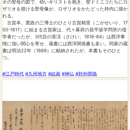
オの聖母の図で、幼いキリストを抱き、聖ドミニコたちにロ
ザリオを授ける聖母像が、ロザリオをかたどった枠内に描か
れる。
古賀本。寛政の三博士のひとり古賀精里（こがせいり、17
50-1817）に始まる古賀家は、代々幕府の昌平坂学問所の儒
学者だったが、3代目の茶渓（さけい、1816-84）は西洋事
情に強い関心を寄せ、蔵書には西洋関係書も多い。同家の蔵
書は明治22年（1889）に献納されたが、本書もそのひと
つ。
#江戸時代
#九州地方
#絵画
#神仏
#対外関係