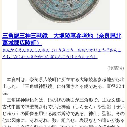
三角縁三神三獣鏡 大塚陵墓参考地（奈良県北
葛城郡広陵町）
さんかくえんさんしんさんじゅうきょう おおつかりょうぼさんこ
うち（ならけんきたかつらぎぐんこうりょうちょう）
(陵墓課)
本資料は、奈良県広陵町に所在する大塚陵墓参考地から出
土した、「三角縁神獣鏡」に分類される鏡である。直径22.1
㎝。
三角縁神獣鏡とは、鏡の縁の断面が三角形で、主な文様に
古代中国で神聖視されていた神仙（しんせん）や聖獣（せい
じゅう）の図像を用いる鏡の総称である。神仙、聖獣、その
他の図像に、それぞれ、数、組合せ、表現などの違いがある