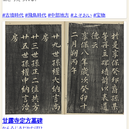
#古墳時代
#飛鳥時代
#中部地方
#よそおい
#宝物
甘露寺定方墓碑
かんろじさだかたぼひ