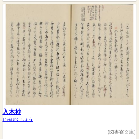
入木抄
じゅぼくしょう
(図書寮文庫)