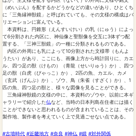
ほか、主文様を配する内区（ないく）の外周に文様や銘文
（めいぶん）を配するかどうかなどの違いがあり、ひとくち
に「三角縁神獣鏡」と呼ばれていても、その文様の構成はバ
リエーションに富んでいる。
本資料は、円錐形（えんすいけい）の乳（にゅう）によっ
て6分割された内区に、神仙像と聖獣像を交互に3体ずつ配
置する、「三神三獣鏡」の一種に分類されるものである。
内区の外周にも乳によって10分割された文様帯（もんよ
うたい）があり、ここにも、画像上方から時計回りに、カエ
ル、四つ足の獣（けもの）（青龍（せいりゅう）か）、四つ
足の獣（白虎（びゃっこ）か）、2匹の魚、カエル、カメ
（玄武（げんぶ）か）、ゾウ、鳥（朱雀（すざく）か）、1
匹の魚、四つ足の獣と、様々な図像を見ることができる。
三角縁神獣鏡の文様の中に、本資料のゾウや、以前に本ギ
ャラリーで紹介した
仏
など、当時の日本列島在住者には描く
ことができないと思われるものが含まれていることは、その
製作地、製作者を考えていく上で見過ごせない点である。
#古墳時代
#近畿地方
#奈良
#神仏
#鏡
#対外関係