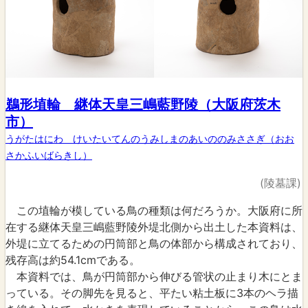
鵜形埴輪 継体天皇三嶋藍野陵（大阪府茨木
市）
うがたはにわ けいたいてんのうみしまのあいののみささぎ（おお
さかふいばらきし）
(陵墓課)
この埴輪が模している鳥の種類は何だろうか。大阪府に所
在する継体天皇三嶋藍野陵外堤北側から出土した本資料は、
外堤に立てるための円筒部と鳥の体部から構成されており、
残存高は約54.1cmである。
本資料では、鳥が円筒部から伸びる管状の止まり木にとま
っている。その脚先を見ると、平たい粘土板に3本のヘラ描