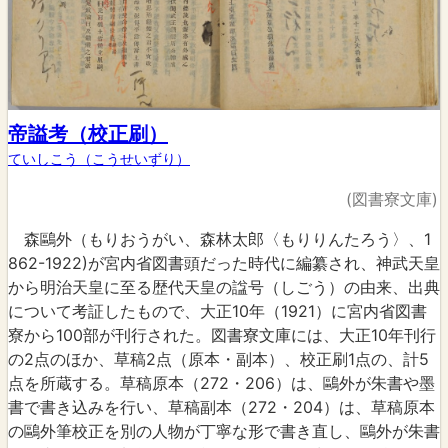
帝謚考（校正刷）
ていしこう（こうせいずり）
(図書寮文庫)
森鷗外（もりおうがい、森林太郎〈もりりんたろう〉、1
862-1922)が宮内省図書頭だった時代に編纂され、神武天皇
から明治天皇に至る歴代天皇の諡号（しごう）の由来、出典
について考証したもので、大正10年（1921）に宮内省図書
寮から100部が刊行された。図書寮文庫には、大正10年刊行
の2点のほか、草稿2点（原本・副本）、校正刷1点の、計5
点を所蔵する。草稿原本（272・206）は、鷗外が朱書や墨
書で書き込みを行い、草稿副本（272・204）は、草稿原本
の鷗外筆校正を別の人物が丁寧な形で書き直し、鷗外が朱書