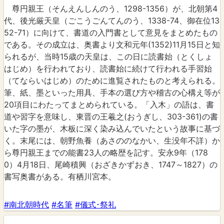
尊円親王（そんえんしんのう、1298-1356）が、北朝第4
代、後光厳天皇（ごこうごんてんのう、1338-74、御在位13
52-71）に向けて、書道の入門書として意見をまとめたもの
である。その成立は、奥書より文和元年(1352)11月15日と知
られるが、当時15歳の天皇は、この日に読書始（とくしょ
はじめ）を行われており、読書始に続けて行われる手習始
（てならいはじめ）のために進覧されたものと考えられる。
筆、紙、墨といった用具、手本の選び方や稽古の心構え等が
20項目にわたってまとめられている。「入木」の語は、書
道や習字を意味し、東晋の王羲之(おうぎし、303-361)の書
いた字の墨が、木板に深く染み込んでいたという故事に基づ
く。末尾には、朝野魚養（あさののなかい、生没年不詳）か
ら尊円親王までの能書23人の略歴を記す。安永9年（178
0）4月18日、尾崎積興（おざきかずおき、1747～1827）の
書写奥書がある。有栖川宮本。
#南北朝時代
#名筆
#儀式･祭礼