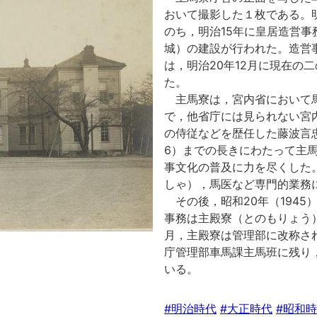
おいて撮影した１枚である。明
のち，明治15年に皇居造営
城）の建設が行われた。造営
は，明治20年12月に現在の
た。
主馬寮は，宮内省において
で，他省庁には見られない宮
の侍従などを歴任した藤波言忠
6）までの長きにわたって主
事文化の普及に力を尽くした
しゃ），馬医など専門的業務
その後，昭和20年（1945
事務は主殿寮（とのもりょう
月，主殿寮は管理部に改称さ
庁管理部車馬課主馬班に残り
いる。
#明治時代
#大正時代
#昭和