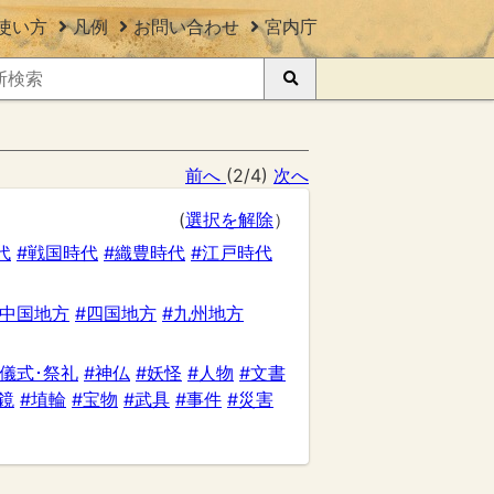
使い方
凡例
お問い合わせ
宮内庁
前へ
(2/4)
次へ
(
選択を解除
）
代
#戦国時代
#織豊時代
#江戸時代
#中国地方
#四国地方
#九州地方
#儀式･祭礼
#神仏
#妖怪
#人物
#文書
鏡
#埴輪
#宝物
#武具
#事件
#災害