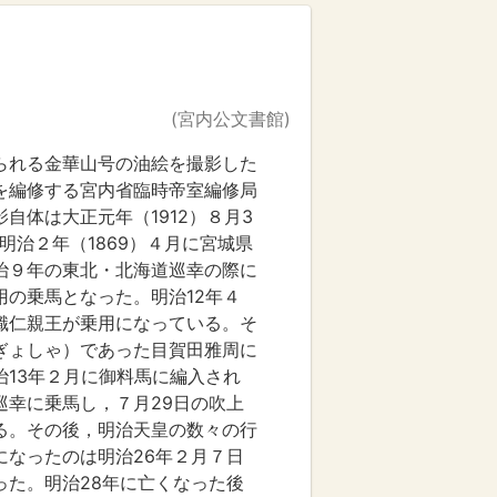
(宮内公文書館)
られる金華山号の油絵を撮影した
を編修する宮内省臨時帝室編修局
自体は大正元年（1912）８月3
明治２年（1869）４月に宮城県
治９年の東北・北海道巡幸の際に
用の乗馬となった。明治12年４
熾仁親王が乗用になっている。そ
ぎょしゃ）であった目賀田雅周に
治13年２月に御料馬に編入され
巡幸に乗馬し，７月29日の吹上
る。その後，明治天皇の数々の行
になったのは明治26年２月７日
った。明治28年に亡くなった後