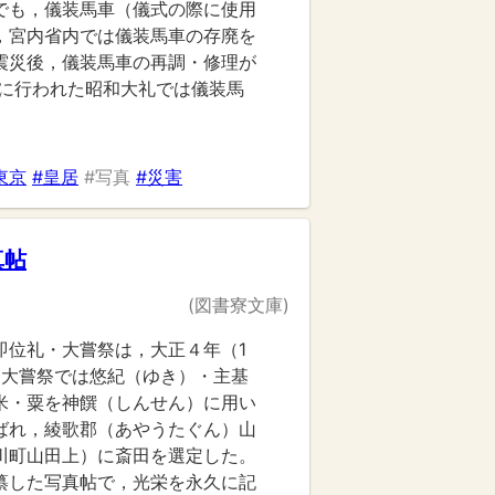
でも，儀装馬車（儀式の際に使用
，宮内省内では儀装馬車の存廃を
震災後，儀装馬車の再調・修理が
）に行われた昭和大礼では儀装馬
東京
#皇居
#写真
#災害
真帖
(図書寮文庫)
）の即位礼・大嘗祭は，大正４年（1
た。大嘗祭では悠紀（ゆき）・主基
米・粟を神饌（しんせん）に用い
ばれ，綾歌郡（あやうたぐん）山
川町山田上）に斎田を選定した。
纂した写真帖で，光栄を永久に記