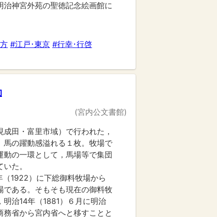
明治神宮外苑の聖徳記念絵画館に
地方
#江戸･東京
#行幸･行啓
動
(宮内公文書館)
現成田・富里市域）で行われた，
。馬の躍動感溢れる１枚。牧場で
運動の一環として，馬場等で集団
ていた。
年（1922）に下総御料牧場から
場である。そもそも現在の御料牧
明治14年（1881）６月に明治
商務省から宮内省へと移すことと