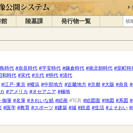
書館
陵墓課
発行物一覧
飛鳥時代
#奈良時代
#平安時代
#鎌倉時代
#南北朝時代
#室町時
昭和時代
#宋代
#元代
#明代
#清代
#江戸･東京
#横浜
#中部地方
#近畿地方
#京都
#大阪
#奈良
リカ
#アメリカ
#オセアニア
#極地
･御筆
#名筆
#きれいな紙
#絵画
#写真
#絵図面
#地図
#系図
楽
#医学
#教育
#スポーツ
#建築
#城
#鉄道
#生活
#よそおい
#