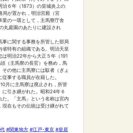
治６年（1873）の皇城炎上の
事務局が置かれ，明治宮殿（宮
事業の一環として，主馬寮庁舎
二の丸庭園のあたりに建設され
馬事に関する事務を所管した部局
内省特有の組織である。明治天皇
は明治22年から大正５年（191
馬頭（主馬寮の長官）を務め，馬
。その他に主馬寮には馭者（ぎょ
に従事する職員が在籍した。
）10月に主馬寮は廃止され，所管
）に引き継がれた。昭和24年６
れた。「主馬」という名称は宮内
，現在もその伝統は受け継がれて
時代
#関東地方
#江戸･東京
#皇居