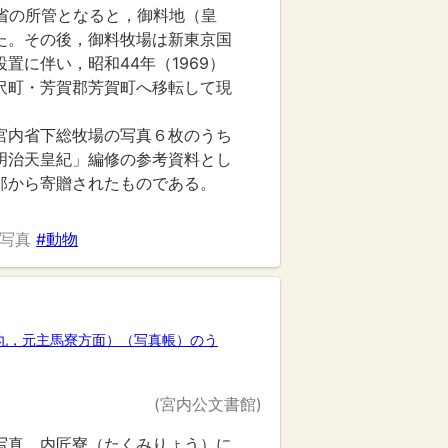
内省の所管となると，御料地（皇
た。その後，御料牧場は新東京国
置に伴い，昭和44年（1969）
沢町・芳賀郡芳賀町へ移転して現
宮内省下総牧場の写真６枚のうち
明治天皇紀」編修の参考資料とし
郎から寄贈されたものである。
#写真
#動物
丸，元主馬寮方面）（写真帳）のう
(宮内公文書館)
写真。内匠寮（たくみりょう）に