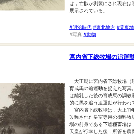
は，亡骸が剥製にされ現在は
展示されている。
#明治時代
#東北地方
#関東
#写真
#動物
宮内省下総牧場の追運
大正期に宮内省下総牧場（
育成馬の追運動を捉えた写真
は離乳した後の育成馬の調教
的に馬を追う追運動が行われ
宮内省下総牧場は，大正11
改称された皇室専用の御料牧
場の前身である下総種畜場は，
天皇が行幸した後，所管を農