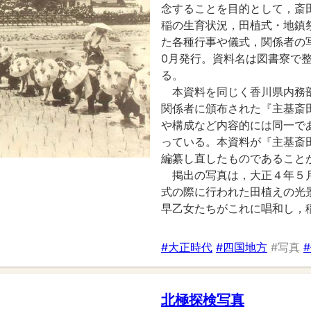
念することを目的として，斎
稲の生育状況，田植式・地鎮
た各種行事や儀式，関係者の
0月発行。資料名は図書寮で
る。
本資料を同じく香川県内務
関係者に頒布された『主基斎
や構成など内容的には同一で
っている。本資料が『主基斎
編纂し直したものであること
掲出の写真は，大正４年５
式の際に行われた田植えの光
早乙女たちがこれに唱和し，
#大正時代
#四国地方
#写真
北極探検写真