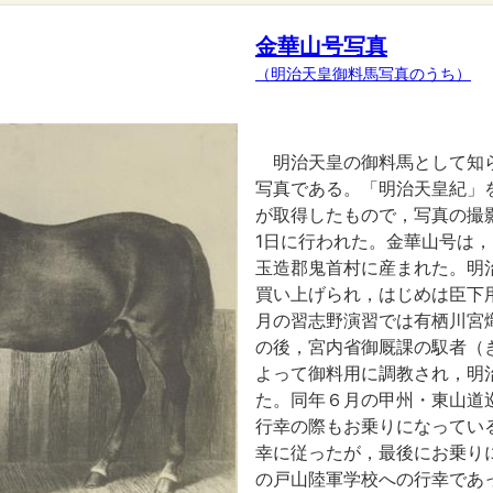
金華山号写真
（明治天皇御料馬写真のうち）
明治天皇の御料馬として知
写真である。「明治天皇紀」
が取得したもので，写真の撮影
1日に行われた。金華山号は，
玉造郡鬼首村に産まれた。明
買い上げられ，はじめは臣下
月の習志野演習では有栖川宮
の後，宮内省御厩課の馭者（
よって御料用に調教され，明
た。同年６月の甲州・東山道
行幸の際もお乗りになってい
幸に従ったが，最後にお乗り
の戸山陸軍学校への行幸であ