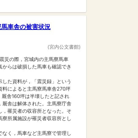
寮馬車舎の被害状況
(宮内公文書館)
東大震災の際，宮城内の主馬寮馬車
真からは破損した馬車も確認でき
示した資料が，「震災録」という
料によると主馬寮馬車舎270坪
，厩舎160坪は半壊したと記され
，厩舎は解体された。主馬寮庁舎
し，罹災者の収容所となった。そ
馬寮所属施設が罹災者収容所とし
でなく，馬車など主馬寮で管理し