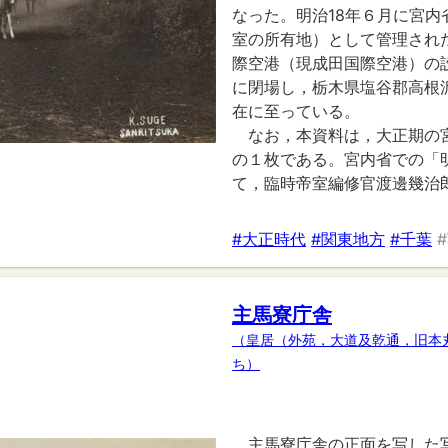
なった。明治18年６月に宮
室の所有地）として管理され
際空港（現成田国際空港）の設
に閉場し，栃木県塩谷郡高根
在に至っている。
なお，本資料は，大正期の
の１枚である。宮内省での「
て，臨時帝室編修官渡邊幾治
#大正時代
#関東地方
#千葉
主馬寮庁舎
（皇居（外苑，大道及乾通，旧本
ち）
主馬寮庁舎の正面を写した