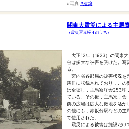
#写真
#建築
関東大震災による主馬
（震災写真帳４のうち）
大正12年（1923）の関
舎は多大な被害を受けた。写
る。
宮内省各部局の被害状況を
簿冊に収録されており，この資
は全壊し，主馬寮庁舎253坪
ている。その後，主馬寮庁舎
前の広場は広大な敷地を活か
の他にも，赤坂分厩などの主
て使用された。
震災による被害は施設だけ