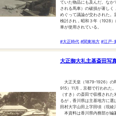
ていた物品にも及んだ。なか
される馬車）の破損が著しく
めぐって議論が交わされた。
検討され，昭和３年（1928
車が使用されている。
#大正時代
#関東地方
#江戸･
大正御大礼主基斎田写
大正天皇（1879-1926
915）11月，京都で行われ
（すき）の斎田で収穫された
るが，香川県は主基地方に選
田村大字山田上字田頃（現綾
本資料は香川県内務部が編