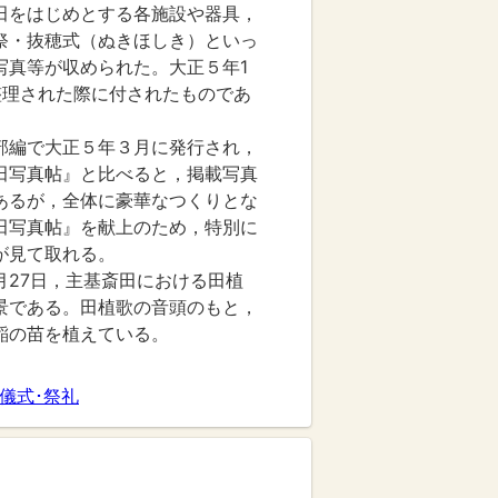
田をはじめとする各施設や器具，
祭・抜穂式（ぬきほしき）といっ
写真等が収められた。大正５年1
整理された際に付されたものであ
部編で大正５年３月に発行され，
田写真帖』と比べると，掲載写真
あるが，全体に豪華なつくりとな
田写真帖』を献上のため，特別に
が見て取れる。
月27日，主基斎田における田植
景である。田植歌の音頭のもと，
稲の苗を植えている。
#儀式･祭礼