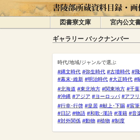
図書寮文庫
宮内公文
ギャラリー バックナンバー
時代/地域/ジャンルで選ぶ
#縄文時代
#弥生時代
#古墳時代
#
#幕末･維新
#明治時代
#大正時代
#
#北海道
#東北地方
#関東地方
#千葉
#沖縄
#アジア
#ヨーロッパ
#アフ
#行幸･行啓
#皇居
#献上･下賜
#宸筆
#日記
#物語
#和歌･漢詩
#漢籍
#音
#対外関係
#動物
#植物
#制度