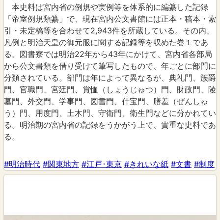
本史料は宮内省の例規や実例等を体系的に編纂した記録
「帝室例規類纂」で、現在宮内公文書館には正本・稿本・索
引・未定稿等を合わせて2,943件を所蔵している。その内、
凡例と明治天皇の御元服に関する記録等を収めた巻１であ
る。図書寮では明治22年から43年にかけて、宮内省各部局
から公文書類を借り受けて筆写したもので、年ごとに部門に
分類されている。部門は年によって異なるが、典礼門、族爵
門、官職門、宮廷門、賞恤（しょうじゅつ）門、財政門、陵
墓門、外交門、学事門、図書門、什宝門、膳羞（ぜんしゅ
う）門、用度門、土木門、守衛門、衛生門などに分かれてい
る。明治期の宮内省の記録をうかがう上で、貴重な史料であ
る。
#明治時代
#関東地方
#江戸･東京
#きれいな紙
#文書
#制度