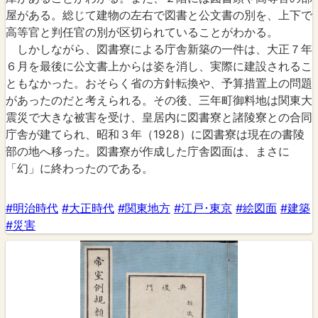
屋がある。総じて建物の左右で図書と公文書の別を、上下で
高等官と判任官の別が区切られていることがわかる。
しかしながら、図書寮による庁舎新築の一件は、大正７年
６月を最後に公文書上からは姿を消し、実際に建設されるこ
ともなかった。おそらく省の方針転換や、予算措置上の問題
があったのだと考えられる。その後、三年町御料地は関東大
震災で大きな被害を受け、皇居内に図書寮と諸陵寮との合同
庁舎が建てられ、昭和３年（1928）に図書寮は現在の書陵
部の地へ移った。図書寮が作成した庁舎図面は、まさに
「幻」に終わったのである。
#明治時代
#大正時代
#関東地方
#江戸･東京
#絵図面
#建築
#災害