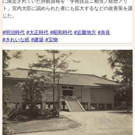
に限定されていた拝観資格を「学術技芸ニ相当ノ経歴アリ
ト」宮内大臣に認められた者にも拡大するなどの改善策を講
じた。
#明治時代
#大正時代
#昭和時代
#近畿地方
#奈良
#きれいな紙
#建築
#宝物