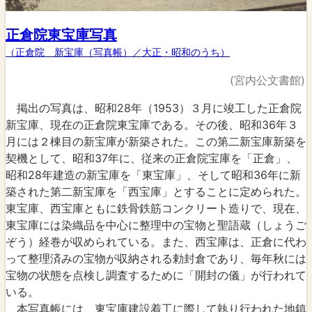
正倉院東宝庫写真
（正倉院 新宝庫（写真帳）／大正・昭和のうち）
(宮内公文書館)
掲出の写真は、昭和28年（1953）３月に竣工した正倉院
新宝庫、現在の正倉院東宝庫である。その後、昭和36年３
月には２棟目の新宝庫が新築された。この第二新宝庫新築を
契機として、昭和37年に、従来の正倉院宝庫を「正倉」、
昭和28年建造の新宝庫を「東宝庫」、そして昭和36年に新
築された第二新宝庫を「西宝庫」とすることに定められた。
東宝庫、西宝庫ともに鉄骨鉄筋コンクリート造りで、現在、
東宝庫には染織品を中心に整理中の宝物と聖語蔵（しょうご
ぞう）経巻が収められている。また、西宝庫は、正倉に代わ
って整理済みの宝物が収納される勅封倉であり、毎年秋には
宝物の状態を点検し調査するために「開封の儀」が行われて
いる。
本写真帳には、東宝庫建設着工に際して執り行われた地鎮