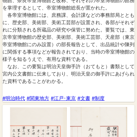
物館、奈良帝室博物館と改称、それぞれの帝室博物館の館務
を掌理するとして、帝室博物館総長が置かれた。
各帝室博物館には、庶務課、会計課などの事務部局ととも
に、歴史部、美術部、美術工芸部が設置され、各部がそれぞ
れに分類される所蔵品の研究や保管に努めた。要覧では、東
京帝室博物館の歴史部、美術部、美術工芸部、天産部（東京
帝室博物館にのみ設置）の部長報告として、出品統計や陳列
に関係する事項などが報告されており、当時の帝室博物館の
様子を知るうえで、有用な資料である。
なお、この要覧は明治天皇御手許（おてもと）書類として
宮内公文書館に伝来しており、明治天皇の御手許にあげられ
た資料であることがわかる。
#明治時代
#関東地方
#江戸･東京
#文書
#制度