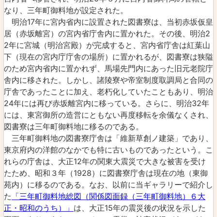
なり、三年町御料地が設定された。
明治17年に宮内省内に設置された図書寮は、当初赤坂仮皇
居（赤坂離宮）の宮内省庁舎内に置かれた。その後、明治2
2年に宮城（明治宮殿）が完成すると、宮内省庁舎は紅葉山
下（現在の宮内庁庁舎の場所）に置かれるが、図書寮は狭隘
のため宮内省内に置かれず、馬場先門内にあった旧元老院庁
舎内に移された。しかし、諸陵寮や帝室制度取調局と合同の
庁舎であったことに加え、老朽化していたこともあり、明治
24年には再び赤坂離宮内に移っている。さらに、明治32年
には、東宮御所の造営にともない再度移転を余儀なくされ、
図書寮は三年町御料地に移るのである。
三年町御料地の図書寮庁舎は「維新草創ノ建築」であり、
東京府内の洋館のなかでも特に古いものであったという。こ
れらの庁舎は、大正12年の関東大震災で大きな被害を受け
たため、昭和３年（1928）に図書寮庁舎は現在の地（東御
苑内）に移るのである。なお、以前に当ギャラリーで紹介し
た
「三年町御料地総図（関係図面録（三年町御料地）６大
正・昭和のうち）」
は、大正15年の震災後の状況を示した