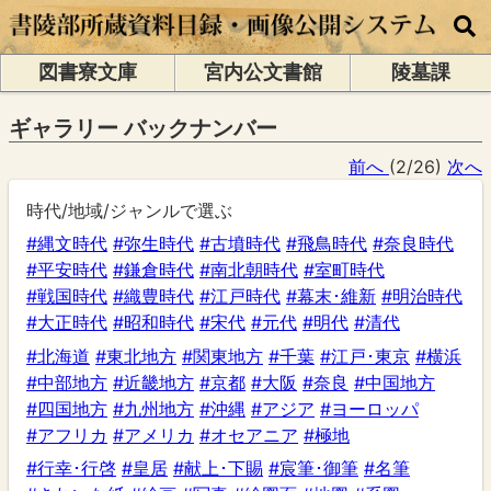
図書寮文庫
宮内公文書館
陵墓課
ギャラリー バックナンバー
前へ
(2/26)
次へ
時代/地域/ジャンルで選ぶ
#縄文時代
#弥生時代
#古墳時代
#飛鳥時代
#奈良時代
#平安時代
#鎌倉時代
#南北朝時代
#室町時代
#戦国時代
#織豊時代
#江戸時代
#幕末･維新
#明治時代
#大正時代
#昭和時代
#宋代
#元代
#明代
#清代
#北海道
#東北地方
#関東地方
#千葉
#江戸･東京
#横浜
#中部地方
#近畿地方
#京都
#大阪
#奈良
#中国地方
#四国地方
#九州地方
#沖縄
#アジア
#ヨーロッパ
#アフリカ
#アメリカ
#オセアニア
#極地
#行幸･行啓
#皇居
#献上･下賜
#宸筆･御筆
#名筆