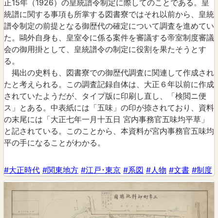
正15年（1926）の皇統譜令制定に際してのことである。皇
統譜に関する事項も所掌する図書寮ではそれ以前から、皇統
譜令制定の前提となる御歴代の確定について調査を進めてい
た。鷗外自身も、皇室令に係る案件を審議する帝室制度審議
会の御用掛として、皇統譜令の制定に役割を果たそうとす
る。
掲出の史料も、図書寮での御歴代調査に関連して作成され
たと考えられる。この調査記録自体は、大正６年以前に作成
されていたようだが、タイプ版に印刷し直し、「検閲ニ便
ス」とある。中表紙には「五味」の印が捺されており、資料
の末尾には「大正七年一月十五日 宮内事務官五味均平草」
と記されている。このことから、本資料が宮内事務官五味均
平の手になることがわかる。
#大正時代
#関東地方
#江戸･東京
#系図
#人物
#文書
#制度