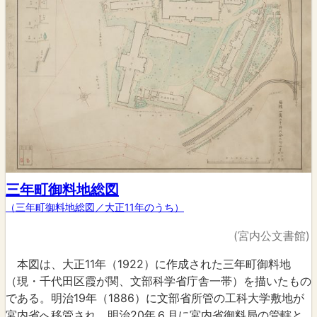
三年町御料地総図
（三年町御料地総図／大正11年のうち）
(宮内公文書館)
本図は、大正11年（1922）に作成された三年町御料地
（現・千代田区霞が関、文部科学省庁舎一帯）を描いたもの
である。明治19年（1886）に文部省所管の工科大学敷地が
宮内省へ移管され、明治20年６月に宮内省御料局の管轄と