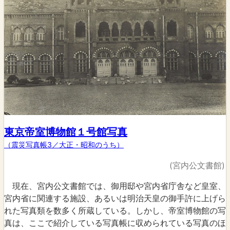
東京帝室博物館１号館写真
（震災写真帳3／大正・昭和のうち）
(宮内公文書館)
現在、宮内公文書館では、御用邸や宮内省庁舎など皇室、
宮内省に関連する施設、あるいは明治天皇の御手許に上げら
れた写真類を数多く所蔵している。しかし、帝室博物館の写
真は、ここで紹介している写真帳に収められている写真のほ