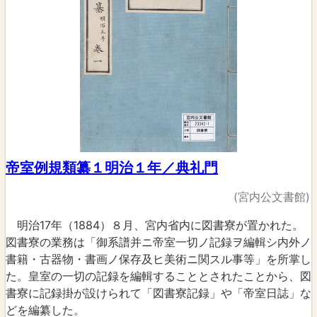
帝室例規類纂１明治１年／典礼門
(宮内公文書館)
明治17年（1884）８月、宮内省内に図書寮が置かれた。
図書寮の業務は「御系譜并ニ帝室一切ノ記録ヲ編輯シ内外ノ
書籍・古器物・書画ノ保存及ヒ美術ニ関スル事等」を所掌し
た。皇室の一切の記録を編輯することとされたことから、図
書寮に記録掛が設けられて「図書寮記録」や「帝室日誌」な
どを編纂した。