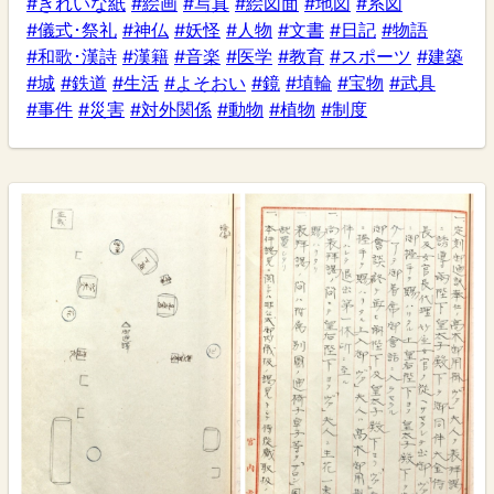
#きれいな紙
#絵画
#写真
#絵図面
#地図
#系図
#儀式･祭礼
#神仏
#妖怪
#人物
#文書
#日記
#物語
#和歌･漢詩
#漢籍
#音楽
#医学
#教育
#スポーツ
#建築
#城
#鉄道
#生活
#よそおい
#鏡
#埴輪
#宝物
#武具
#事件
#災害
#対外関係
#動物
#植物
#制度