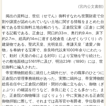
(宮内公文書館)
掲出の資料は、世伝（せでん）御料すなわち世襲財産で分
割や譲渡が認められていない土地に関する情報をまとめた台
帳である世伝御料土地台帳のうち、正倉院宝庫（正倉）に関
する記載である。正倉は、間口約33ｍ、奥行約9.4ｍ、床下
約2.7ｍ、総高約14ｍに達する校倉造（あぜくらづくり）の
建築物である。聖武天皇、光明皇后、孝謙天皇「遺愛ノ御
物」を奉納する宝庫で、奈良時代以来1000年余りにわたっ
て、勅封（天皇の命による封印）により宝物を守り続けた。
その敷地面積は5161坪に及び、明治23年（1890）には、世
伝御料に編入された。
帝室博物館総長に就任した鷗外だが、その職掌のひとつに
正倉院の管理事務統轄があった。実際に鷗外は、帝室博物館
総長在任中に正倉院の開封・閉封の儀に立ち会い、御物（ぎ
ょぶつ）の確認を行うなど、奈良に赴くことも多かった。ま
た、正倉院の御物曝涼（ばくりょう）中に実施される正倉院
御物拝観に際して、それまでは高等官や有爵者、学位取得者