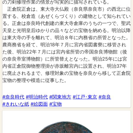
の刀剣修理作業の情景が写実的に描写されている。
正倉院正倉は、東大寺大仏殿（奈良県奈良市）の西北に位
置する、校倉造（あぜくらづくり）の建物として知られてい
る。正倉は奈良時代創建の東大寺倉庫のうちの一つで、聖武
天皇と光明皇后ゆかりの品々などの宝物を納める。明治以降
は東大寺の手を離れて、明治８年に内務省の所管となった。
農商務省を経て、明治18年７月に宮内省図書寮に移管され
た後、明治22年７月には宮内省所管の帝国奈良博物館（後
の奈良帝室博物館）に所管替えとなった。明治25年には宮
内省正倉院御物整理掛が赤坂離宮内に設置され、明治37年
に廃止されるまで、修理対象の宝物を奈良から移して正倉院
宝物の整理や模造に従事した。
#奈良時代
#明治時代
#関東地方
#江戸･東京
#奈良
#きれいな紙
#絵図面
#宝物