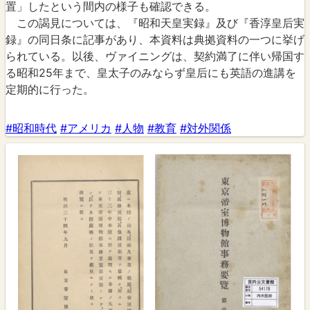
置」したという間内の様子も確認できる。
この謁見については、『昭和天皇実録』及び『香淳皇后実
録』の同日条に記事があり、本資料は典拠資料の一つに挙げ
られている。以後、ヴァイニングは、契約満了に伴い帰国す
る昭和25年まで、皇太子のみならず皇后にも英語の進講を
定期的に行った。
#昭和時代
#アメリカ
#人物
#教育
#対外関係