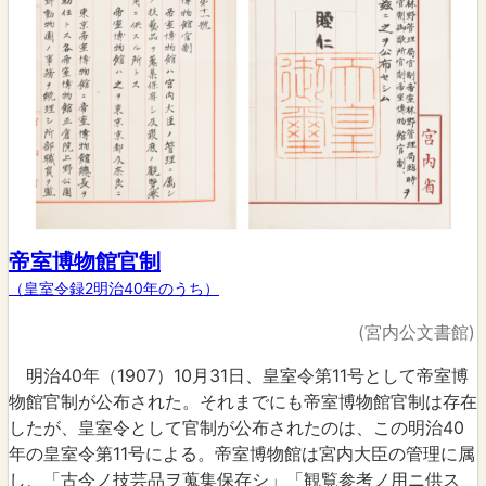
帝室博物館官制
（皇室令録2明治40年のうち）
(宮内公文書館)
明治40年（1907）10月31日、皇室令第11号として帝室博
物館官制が公布された。それまでにも帝室博物館官制は存在
したが、皇室令として官制が公布されたのは、この明治40
年の皇室令第11号による。帝室博物館は宮内大臣の管理に属
し、「古今ノ技芸品ヲ蒐集保存シ」「観覧参考ノ用ニ供ス