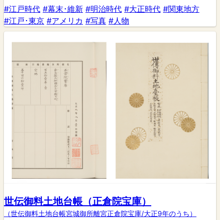
#江戸時代
#幕末･維新
#明治時代
#大正時代
#関東地方
#江戸･東京
#アメリカ
#写真
#人物
世伝御料土地台帳（正倉院宝庫）
（世伝御料土地台帳宮城御所離宮正倉院宝庫/大正9年のうち）