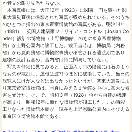
か管見の限り見当たらない。
本写真帳には、大正12年（1923）に関東一円を襲った関
東大震災直後に撮影された写真が収められている。そのうち
のひとつに掲出の東京帝室博物館の写真がある。明治14年
（1881）、英国人建築家ジョサイア・コンドル（Josiah Co
nder）設計の博物館（上野博物館、のちの東京帝室博物
館）が上野公園内に竣工した。竣工当時は、博物局（内務
省）から農商務省に博物館事務が移管される過渡期であり、
建物の設計も含め、宮内省は特に関与していない。
写真を仔細に見てみると、正面入り口の階段には石のよう
なものが散乱し、屋根は波打つほどに破損している。当日の
観覧人にけが人などは出なかったというが、関東大震災によ
り東京帝室博物館は、写真にみえる１号館を中心に甚大な被
害を受けた。そこで、昭和３年（1928）頃から再建の機運
が高まり、昭和12年に新たな博物館が竣工した。この時竣
工となった博物館本館が、現在も上野恩賜公園内にそびえる
東京国立博物館本館である。