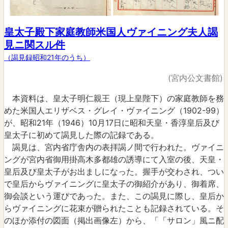
皇太子殿下家庭教師米国人ヴァイニング夫人謁
見ニ関スル件
（謁見録昭和21年のうち）
(宮内公文書館)
本資料は、皇太子明仁親王（現上皇陛下）の家庭教師を務
めた米国人エリザベス・グレイ・ヴァイニング（1902-99）
が、昭和21年（1946）10月17日に昭和天皇・香淳皇后及び
皇太子に初めて謁見した際の記録である。
謁見は、宮内省庁舎内の表拝謁ノ間で行われた。ヴァイニ
ングが宮内省御用掛高木多都雄の誘導にて入室の後、天皇・
皇后及び皇太子がお出ましになった。握手が交わされ、つい
で皇后からヴァイニングに皇太子の御紹介があり、御着席、
御会談という運びであった。また、この謁見に際し、皇后か
らヴァイニングに花束が贈られたことも記録されている。そ
のほか添付の図面（掲出画像左）から、「「サロン」風ニ配