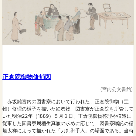
正倉院御物修補図
(宮内公文書館)
赤坂離宮内の図書寮において行われた、正倉院御物（宝
物）修理の様子を描いた絵巻物。図書寮が正倉院を所管して
いた明治22年（1889）５月２日、正倉院御物整理や模造に
従事した図書寮属稲生真履の求めに応じて、図書寮嘱託の稲
垣太祥によって描かれた「刀剣御手入」の場面である。当時