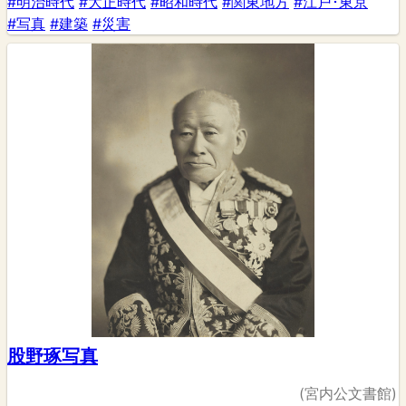
#明治時代
#大正時代
#昭和時代
#関東地方
#江戸･東京
#写真
#建築
#災害
股野琢写真
(宮内公文書館)