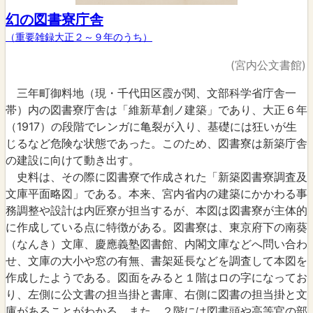
幻の図書寮庁舎
（重要雑録大正２～９年のうち）
(宮内公文書館)
三年町御料地（現・千代田区霞が関、文部科学省庁舎一
帯）内の図書寮庁舎は「維新草創ノ建築」であり、大正６年
（1917）の段階でレンガに亀裂が入り、基礎には狂いが生
じるなど危険な状態であった。このため、図書寮は新築庁舎
の建設に向けて動き出す。
史料は、その際に図書寮で作成された「新築図書寮調査及
文庫平面略図」である。本来、宮内省内の建築にかかわる事
務調整や設計は内匠寮が担当するが、本図は図書寮が主体的
に作成している点に特徴がある。図書寮は、東京府下の南葵
（なんき）文庫、慶應義塾図書館、内閣文庫などへ問い合わ
せ、文庫の大小や窓の有無、書架延長などを調査して本図を
作成したようである。図面をみると１階はロの字になってお
り、左側に公文書の担当掛と書庫、右側に図書の担当掛と文
庫があることがわかる。また、２階には図書頭や高等官の部