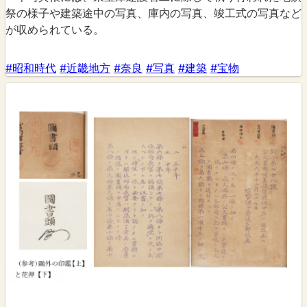
祭の様子や建築途中の写真、庫内の写真、竣工式の写真など
が収められている。
#昭和時代
#近畿地方
#奈良
#写真
#建築
#宝物