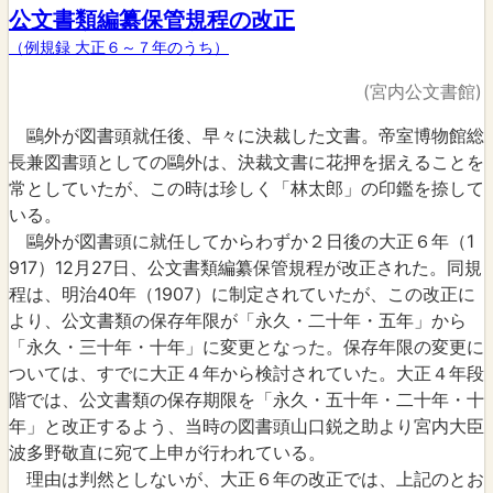
公文書類編纂保管規程の改正
（例規録 大正６～７年のうち）
(宮内公文書館)
鷗外が図書頭就任後、早々に決裁した文書。帝室博物館総
長兼図書頭としての鷗外は、決裁文書に花押を据えることを
常としていたが、この時は珍しく「林太郎」の印鑑を捺して
いる。
鷗外が図書頭に就任してからわずか２日後の大正６年（1
917）12月27日、公文書類編纂保管規程が改正された。同規
程は、明治40年（1907）に制定されていたが、この改正に
より、公文書類の保存年限が「永久・二十年・五年」から
「永久・三十年・十年」に変更となった。保存年限の変更に
ついては、すでに大正４年から検討されていた。大正４年段
階では、公文書類の保存期限を「永久・五十年・二十年・十
年」と改正するよう、当時の図書頭山口鋭之助より宮内大臣
波多野敬直に宛て上申が行われている。
理由は判然としないが、大正６年の改正では、上記のとお