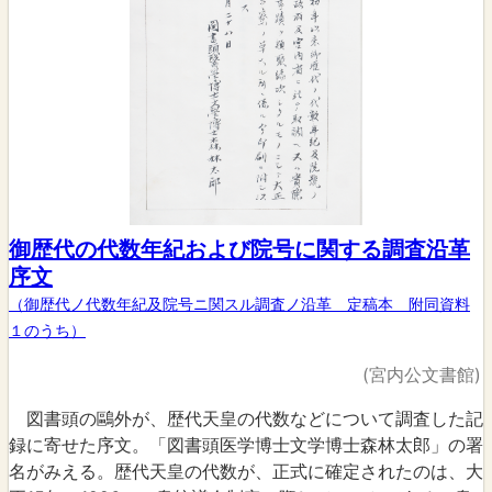
御歴代の代数年紀および院号に関する調査沿革
序文
（御歴代ノ代数年紀及院号ニ関スル調査ノ沿革 定稿本 附同資料
１のうち）
(宮内公文書館)
図書頭の鷗外が、歴代天皇の代数などについて調査した記
録に寄せた序文。「図書頭医学博士文学博士森林太郎」の署
名がみえる。歴代天皇の代数が、正式に確定されたのは、大