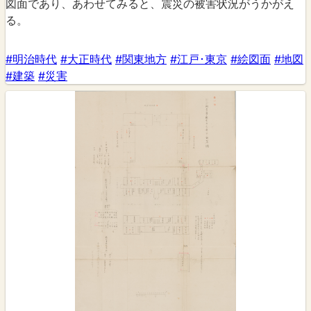
図面であり、あわせてみると、震災の被害状況がうかがえ
る。
#明治時代
#大正時代
#関東地方
#江戸･東京
#絵図面
#地図
#建築
#災害