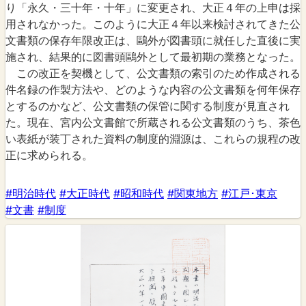
り「永久・三十年・十年」に変更され、大正４年の上申は採
用されなかった。このように大正４年以来検討されてきた公
文書類の保存年限改正は、鷗外が図書頭に就任した直後に実
施され、結果的に図書頭鷗外として最初期の業務となった。
この改正を契機として、公文書類の索引のため作成される
件名録の作製方法や、どのような内容の公文書類を何年保存
とするのかなど、公文書類の保管に関する制度が見直され
た。現在、宮内公文書館で所蔵される公文書類のうち、茶色
い表紙が装丁された資料の制度的淵源は、これらの規程の改
正に求められる。
#明治時代
#大正時代
#昭和時代
#関東地方
#江戸･東京
#文書
#制度