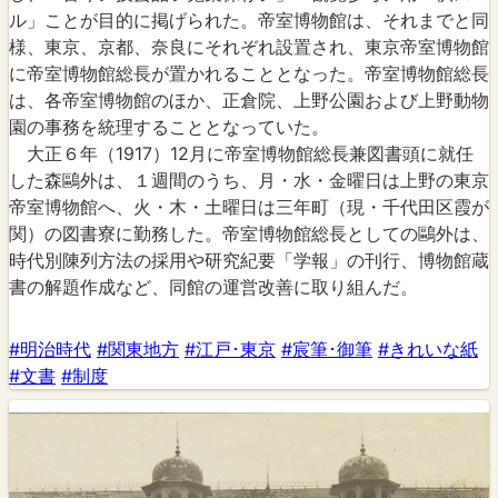
ル」ことが目的に掲げられた。帝室博物館は、それまでと同
様、東京、京都、奈良にそれぞれ設置され、東京帝室博物館
に帝室博物館総長が置かれることとなった。帝室博物館総長
は、各帝室博物館のほか、正倉院、上野公園および上野動物
園の事務を統理することとなっていた。
大正６年（1917）12月に帝室博物館総長兼図書頭に就任
した森鷗外は、１週間のうち、月・水・金曜日は上野の東京
帝室博物館へ、火・木・土曜日は三年町（現・千代田区霞が
関）の図書寮に勤務した。帝室博物館総長としての鷗外は、
時代別陳列方法の採用や研究紀要「学報」の刊行、博物館蔵
書の解題作成など、同館の運営改善に取り組んだ。
#明治時代
#関東地方
#江戸･東京
#宸筆･御筆
#きれいな紙
#文書
#制度