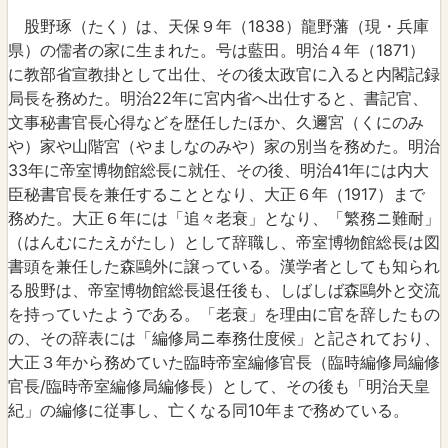
股野琢（たく）は、天保９年（1838）龍野藩（現・兵庫
県）の儒者の家に生まれた。号は藍田。明治４年（1871）
に教部省宣教掛として出仕、その後太政官に入ると内閣記録
局長を務めた。明治22年に宮内省へ出仕すると、書記官、
文事秘書官長心得などを歴任したほか、久邇宮（くにのみ
や）家や山階宮（やましなのみや）家の別当を務めた。明治
33年に帝室博物館総長に就任、その後、明治41年には内大
臣秘書官長を兼任することとなり、大正６年（1917）まで
務めた。大正６年には「追々老衰」となり、「繁務ニ難耐」
（はんむにたえがたし）として辞職し、帝室博物館総長は図
書頭を兼任した森鷗外に譲っている。漢学者としても知られ
る股野は、帝室博物館総長退任後も、しばしば森鷗外と交流
を持っていたようである。「老衰」を理由に官を辞したもの
の、その辞表には「編修局ニ奉務仕度候」と記されており、
大正３年から務めていた臨時帝室編修官長（臨時編修局編修
官長/臨時帝室編修局編修長）として、その後も「明治天皇
紀」の編修に従事し、亡くなる同10年まで務めている。