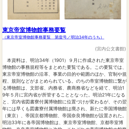
東京帝室博物館事務要覧
（東京帝室博物館事務要覧 第壹号／明治34年のうち）
(宮内公文書館)
本資料は、明治34年（1901）９月に作成された東京帝室
博物館の事務規程等をまとめた要覧である。この要覧では、
東京帝室博物館の沿革、事業の目的や範囲のほか、官制や規
程、規則などがまとめられている。のちの帝室博物館に繋が
る博物館は、文部省、内務省、農商務省などを経て、明治1
9年５月に宮内省が所管することとなった。明治21年になる
と、宮内省図書寮付属博物館に位置づけが変わるが、その翌
年には早くも図書寮付属博物館は廃され、新たに帝国博物館
（東京）、帝国京都博物館、帝国奈良博物館が設置された。
明治33年に各帝国博物館は、東京帝室博物館、京都帝室博