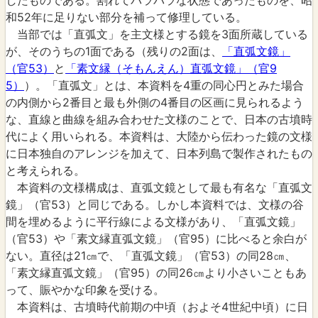
和52年に足りない部分を補って修理している。
当部では「直弧文」を主文様とする鏡を3面所蔵している
が、そのうちの1面である（残りの2面は、
「直弧文鏡」
（官53）
と
「素文縁（そもんえん）直弧文鏡」（官9
5）
）。「直弧文」とは、本資料を4重の同心円とみた場合
の内側から2番目と最も外側の4番目の区画に見られるよう
な、直線と曲線を組み合わせた文様のことで、日本の古墳時
代によく用いられる。本資料は、大陸から伝わった鏡の文様
に日本独自のアレンジを加えて、日本列島で製作されたもの
と考えられる。
本資料の文様構成は、直弧文鏡として最も有名な「直弧文
鏡」（官53）と同じである。しかし本資料では、文様の谷
間を埋めるように平行線による文様があり、「直弧文鏡」
（官53）や「素文縁直弧文鏡」（官95）に比べると余白が
ない。直径は21㎝で、「直弧文鏡」（官53）の同28㎝、
「素文縁直弧文鏡」（官95）の同26㎝より小さいこともあ
って、賑やかな印象を受ける。
本資料は、古墳時代前期の中頃（およそ4世紀中頃）に日