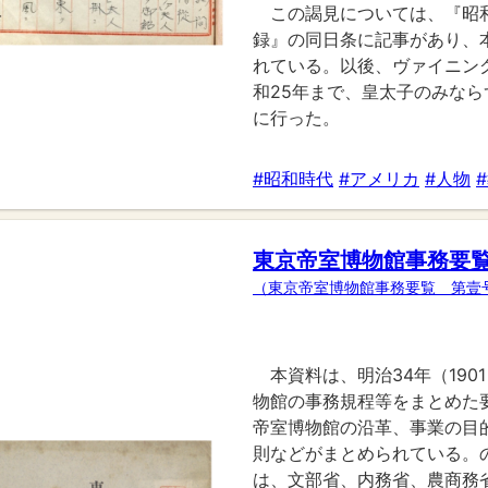
この謁見については、『昭
録』の同日条に記事があり、
れている。以後、ヴァイニン
和25年まで、皇太子のみな
に行った。
#昭和時代
#アメリカ
#人物
東京帝室博物館事務要
（東京帝室博物館事務要覧 第壹
本資料は、明治34年（19
物館の事務規程等をまとめた
帝室博物館の沿革、事業の目
則などがまとめられている。
は、文部省、内務省、農商務