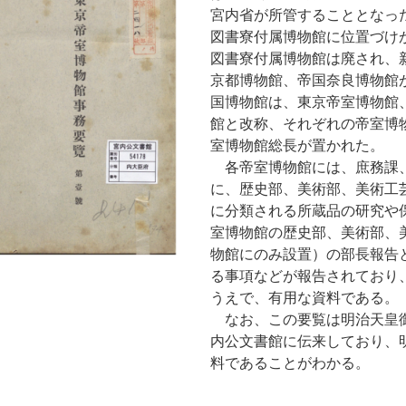
宮内省が所管することとなっ
図書寮付属博物館に位置づけ
図書寮付属博物館は廃され、
京都博物館、帝国奈良博物館
国博物館は、東京帝室博物館
館と改称、それぞれの帝室博
室博物館総長が置かれた。
各帝室博物館には、庶務課
に、歴史部、美術部、美術工
に分類される所蔵品の研究や
室博物館の歴史部、美術部、
物館にのみ設置）の部長報告
る事項などが報告されており
うえで、有用な資料である。
なお、この要覧は明治天皇
内公文書館に伝来しており、
料であることがわかる。