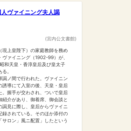
国人ヴァイニング夫人謁
(宮内公文書館)
（現上皇陛下）の家庭教師を務め
ヴァイニング（1902-99）が、
7日に昭和天皇・香淳皇后及び皇太子
ある。
拝謁ノ間で行われた。ヴァイニン
の誘導にて入室の後、天皇・皇后
た。握手が交わされ、ついで皇后
御紹介があり、御着席、御会談と
の謁見に際し、皇后からヴァイニ
記録されている。そのほか添付の
「サロン」風ニ配置」したという