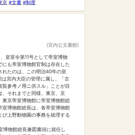
東京
#文書
#制度
(宮内公文書館)
1日、皇室令第11号として帝室博物
でにも帝室博物館官制は存在した
されたのは、この明治40年の皇
館は宮内大臣の管理に属し、「古
観覧参考ノ用ニ供スル」ことが目
は、それまでと同様、東京、京
、東京帝室博物館に帝室博物館総
帝室博物館総長は、各帝室博物館
よび上野動物園の事務を統理する
に帝室博物館総長兼図書頭に就任し