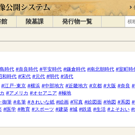
書館
陵墓課
発行物一覧
飛鳥時代
#奈良時代
#平安時代
#鎌倉時代
#南北朝時代
#室町時
昭和時代
#宋代
#元代
#明代
#清代
#江戸･東京
#横浜
#中部地方
#近畿地方
#京都
#大阪
#奈良
リカ
#アメリカ
#オセアニア
#極地
･御筆
#名筆
#きれいな紙
#絵画
#写真
#絵図面
#地図
#系図
楽
#医学
#教育
#スポーツ
#建築
#城
#鉄道
#生活
#よそおい
#