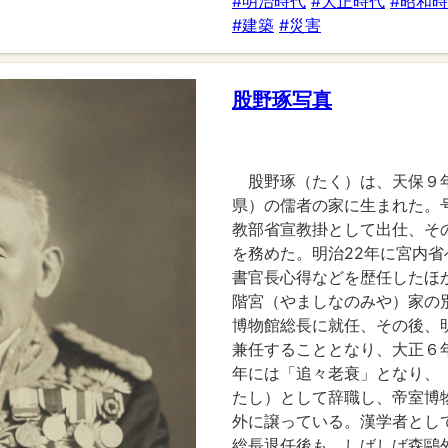
#明治時代
#大正時代
#昭和
#建築
#災害
股野琢写真
股野琢（たく）は、天保９年
県）の儒者の家に生まれた。号
教部省宣教掛として出仕、そ
を務めた。明治22年に宮内
書官長心得などを歴任したほ
階宮（やましなのみや）家の
博物館総長に就任、その後、
兼任することとなり、大正６年
年には「追々老衰」となり、
たし）として辞職し、帝室博
外に譲っている。漢学者とし
総長退任後も、しばしば森鷗