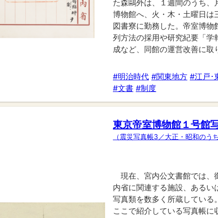
た森鷗外は、１週間のうち、
博物館へ、火・木・土曜日は
図書寮に勤務した。帝室博物
列方法の採用や研究紀要「学
成など、同館の運営改善に取
#明治時代
#関東地方
#江戸･
#文書
#制度
東京帝室博物館１号館
（震災写真帳3／大正・昭和のう
現在、宮内公文書館では、
内省に関連する施設、あるい
写真類を数多く所蔵している
ここで紹介している写真帳に