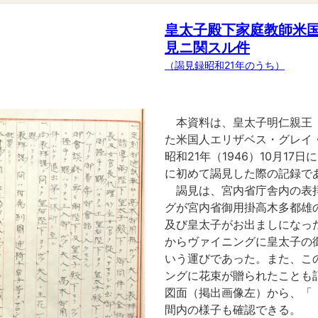
皇太子殿下家庭教師米
見ニ関スル件
（謁見録昭和21年のうち）
本資料は、皇太子明仁親王
た米国人エリザベス・グレイ・
昭和21年（1946）10月1
に初めて謁見した際の記録で
謁見は、宮内省庁舎内の表
グが宮内省御用掛高木多都雄
及び皇太子がお出ましになっ
からヴァイニングに皇太子の
いう運びであった。また、こ
ングに花束が贈られたことも
図面（掲出画像左）から、「
間内の様子も確認できる。