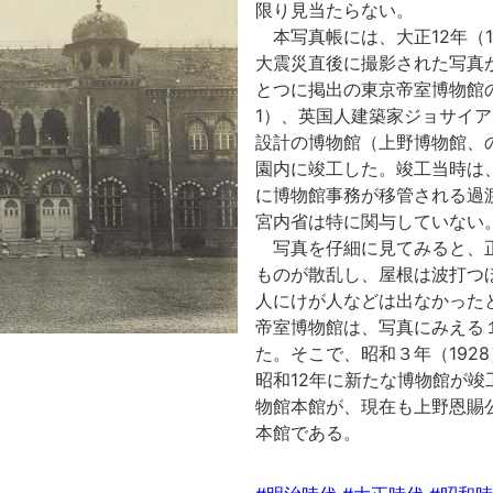
限り見当たらない。
本写真帳には、大正12年（
大震災直後に撮影された写真
とつに掲出の東京帝室博物館の
1）、英国人建築家ジョサイア・コ
設計の博物館（上野博物館、
園内に竣工した。竣工当時は
に博物館事務が移管される過
宮内省は特に関与していない
写真を仔細に見てみると、
ものが散乱し、屋根は波打つ
人にけが人などは出なかった
帝室博物館は、写真にみえる
た。そこで、昭和３年（192
昭和12年に新たな博物館が
物館本館が、現在も上野恩賜
本館である。