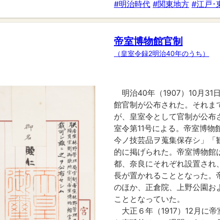
#明治時代
#関東地方
#江戸･
帝室博物館官制
（皇室令録2明治40年のうち）
明治40年（1907）10月3
館官制が公布された。それま
が、皇室令として官制が公布
室令第11号による。帝室博物
今ノ技芸品ヲ蒐集保存シ」「
的に掲げられた。帝室博物館
都、奈良にそれぞれ設置され
長が置かれることとなった。
のほか、正倉院、上野公園お
こととなっていた。
大正６年（1917）12月