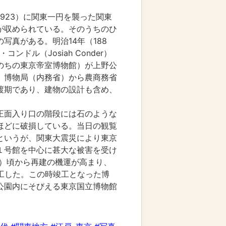
1923）に関東一円を襲った関東
が収められている。そのうちのひ
写真がある。明治14年（188
ンドル（Josiah Conder）
のちの東京帝室博物館）が上野公
、博物局（内務省）から農商務省
渡期であり、建物の設計も含め、
。
正面入り口の階段には石のような
ほどに破損している。当日の観覧
というが、関東大震災により東京
１号館を中心に甚大な被害を受け
8）頃から再建の機運が高まり、
竣工した。この時竣工となった博
公園内にそびえる東京国立博物館