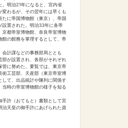
た。明治21年になると、宮内省
が変わるが、その翌年には早くも
新たに帝国博物館（東京）、帝国
が設置された。明治33年に各帝
、京都帝室博物館、奈良帝室博物
物館の館務を掌理するとして、帝
、会計課などの事務部局ととも
芸部が設置され、各部がそれぞれ
保管に努めた。要覧では、東京帝
美術工芸部、天産部（東京帝室博
として、出品統計や陳列に関係す
、当時の帝室博物館の様子を知る
御手許（おてもと）書類として宮
明治天皇の御手許にあげられた資