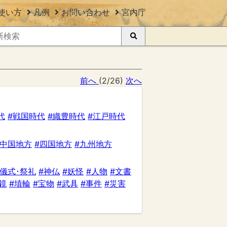
使い方
凡例
お問い合わせ
宮内庁
前へ
(2/26)
次へ
代
#戦国時代
#織豊時代
#江戸時代
#中国地方
#四国地方
#九州地方
#儀式･祭礼
#神仏
#妖怪
#人物
#文書
鏡
#埴輪
#宝物
#武具
#事件
#災害