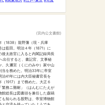
時代
#関東地方
#江戸･東京
#写真
(宮内公文書館)
（1838）龍野藩（現・兵庫
は藍田。明治４年（1871）に
の後太政官に入ると内閣記録局長
省へ出仕すると、書記官、文事秘
か、久邇宮（くにのみや）家や山
別当を務めた。明治33年に帝室
明治41年には内大臣秘書官長を
（1917）まで務めた。大正６
「繁務ニ難耐」（はんむにたえが
物館総長は図書頭を兼任した森鷗
ても知られる股野は、帝室博物館
外と交流を持っていたようであ