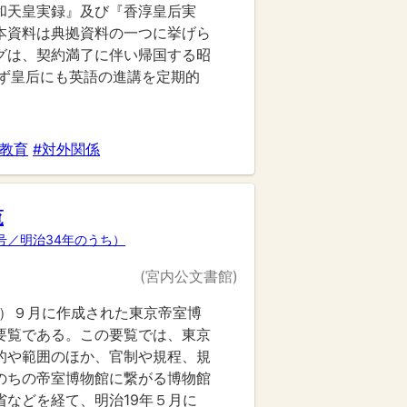
和天皇実録』及び『香淳皇后実
本資料は典拠資料の一つに挙げら
グは、契約満了に伴い帰国する昭
らず皇后にも英語の進講を定期的
#教育
#対外関係
覧
号／明治34年のうち）
(宮内公文書館)
01）９月に作成された東京帝室博
要覧である。この要覧では、東京
的や範囲のほか、官制や規程、規
のちの帝室博物館に繋がる博物館
省などを経て、明治19年５月に