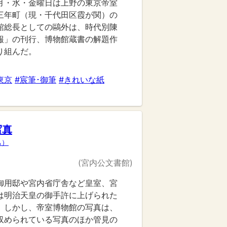
月・水・金曜日は上野の東京帝室
三年町（現・千代田区霞が関）の
館総長としての鷗外は、時代別陳
報」の刊行、博物館蔵書の解題作
り組んだ。
東京
#宸筆･御筆
#きれいな紙
写真
ち）
(宮内公文書館)
御用邸や宮内省庁舎など皇室、宮
は明治天皇の御手許に上げられた
。しかし、帝室博物館の写真は、
収められている写真のほか管見の