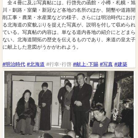
全４冊に及ぶ写真帖には、行啓先の函館・小樽・札幌・旭
川・釧路・室蘭・新冠など各地の名所のほか、開墾や道路開
削工事・農業・水産業などの様子、さらには明治時代におけ
る北海道の変貌ぶりを捉えた写真が、説明を付して収められ
ている。写真帖の内容は、単なる道内各地の紹介にとどまら
ない、北海道開拓の歴史を伝えるものであり、来道の皇太子
に献上した意図がうかがわれよう。
#明治時代
#北海道
#行幸･行啓
#献上･下賜
#写真
#建築