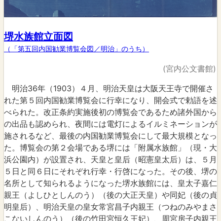
堺水族館立面図
（「第五回内国勧業博覧会図／明治」のうち）
(宮内公文書館)
明治36年（1903）４月、明治天皇は大阪天王寺で開催さ
れた第５回内国勧業博覧会に行幸になり、開会式で勅語を述
べられた。改正条約実施後初の博覧会であるため諸外国から
の出品も認められ、夜間には電灯によるイルミネーションが
施されるなど、最後の内国勧業博覧会にして最大規模となっ
た。博覧会の第２会場である堺には「附属水族館」（現・大
浜公園内）が設置され、天皇と皇后（昭憲皇太后）は、５月
５日と同６日にそれぞれ行幸・行啓になった。その後、堺の
名所として知られるようになった堺水族館には、皇太子嘉仁
親王（よしひとしんのう）（後の大正天皇）や同妃（後の貞
明皇后）、明治天皇の皇女常宮昌子内親王（つねのみやまさ
こないしんのう）（後の竹田宮恒久王妃）、周宮房子内親王