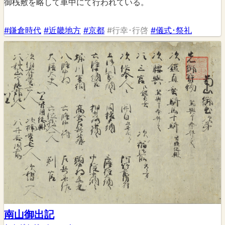
御桟敷を略して車中にて行われている。
#鎌倉時代
#近畿地方
#京都
#行幸･行啓
#儀式･祭礼
南山御出記