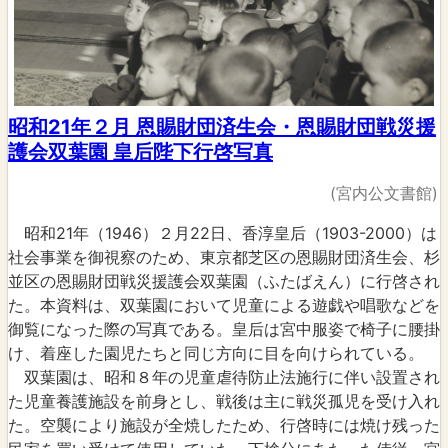
昭和21年２月 恩賜財団済生会・恩賜財団戦災援
護会双葉園 皇后陛下行啓写真
(宮内公文書館)
昭和21年（1946）２月22日、香淳皇后（1903-2000）は
社会事業を御視察のため、東京都芝区の恩賜財団済生会、杉
並区の恩賜財団戦災援護会双葉園（ふたばえん）に行啓され
た。本資料は、双葉園において児童による遊戯や唱歌などを
御覧になった際の写真である。皇后は宮中服姿で椅子に腰掛
け、着座した園児たちと同じ方向に目を向けられている。
双葉園は、昭和８年の児童虐待防止法施行に伴い設置され
た児童養護施設を前身とし、戦後は主に戦災孤児を受け入れ
た。空襲により施設が全焼したため、行啓時には焼け残った