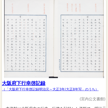
大阪府下行幸啓記録
（「大阪府下行幸啓記録明治元～大正3年/大正8年写」のうち）
(宮内公文書館)