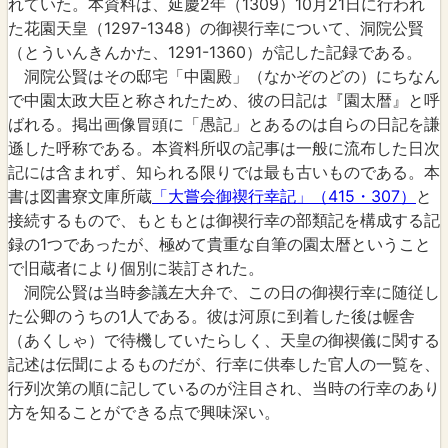
れていた。本資料は、延慶2年（1309）10月21日に行われ
た花園天皇（1297-1348）の御禊行幸について、洞院公賢
（とういんきんかた、1291-1360）が記した記録である。
洞院公賢はその邸宅「中園殿」（なかぞのどの）にちなん
で中園太政大臣と称されたため、彼の日記は『園太暦』と呼
ばれる。掲出画像冒頭に「愚記」とあるのは自らの日記を謙
遜した呼称である。本資料所収の記事は一般に流布した日次
記には含まれず、知られる限りでは最も古いものである。本
書は図書寮文庫所蔵
「大嘗会御禊行幸記」（415・307）
と
接続するもので、もともとは御禊行幸の部類記を構成する記
録の1つであったが、極めて貴重な自筆の園太暦ということ
で旧蔵者により個別に装訂された。
洞院公賢は当時参議左大弁で、この日の御禊行幸に随従し
た公卿のうちの1人である。彼は河原に到着した後は幄舎
（あくしゃ）で待機していたらしく、天皇の御禊儀に関する
記述は伝聞によるものだが、行幸に供奉した官人の一覧を、
行列次第の順に記しているのが注目され、当時の行幸のあり
方を知ることができる点で興味深い。