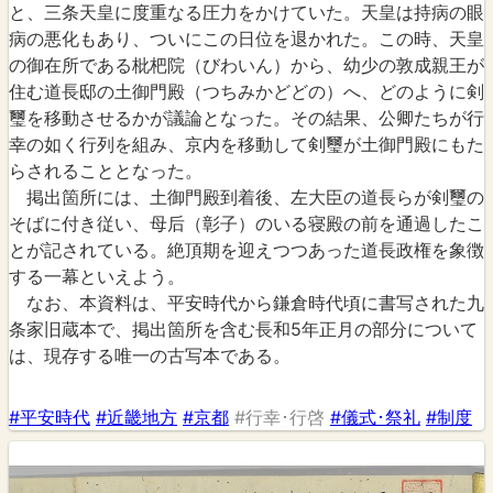
と、三条天皇に度重なる圧力をかけていた。天皇は持病の眼
病の悪化もあり、ついにこの日位を退かれた。この時、天皇
の御在所である枇杷院（びわいん）から、幼少の敦成親王が
住む道長邸の土御門殿（つちみかどどの）へ、どのように剣
璽を移動させるかが議論となった。その結果、公卿たちが行
幸の如く行列を組み、京内を移動して剣璽が土御門殿にもた
らされることとなった。
掲出箇所には、土御門殿到着後、左大臣の道長らが剣璽の
そばに付き従い、母后（彰子）のいる寝殿の前を通過したこ
とが記されている。絶頂期を迎えつつあった道長政権を象徴
する一幕といえよう。
なお、本資料は、平安時代から鎌倉時代頃に書写された九
条家旧蔵本で、掲出箇所を含む長和5年正月の部分について
は、現存する唯一の古写本である。
#平安時代
#近畿地方
#京都
#行幸･行啓
#儀式･祭礼
#制度