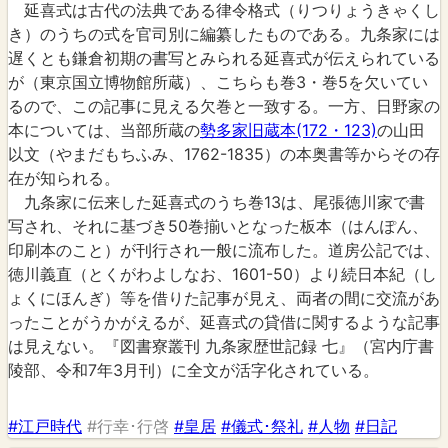
延喜式は古代の法典である律令格式（りつりょうきゃくし
き）のうちの式を官司別に編纂したものである。九条家には
遅くとも鎌倉初期の書写とみられる延喜式が伝えられている
が（東京国立博物館所蔵）、こちらも巻3・巻5を欠いてい
るので、この記事に見える欠巻と一致する。一方、日野家の
本については、当部所蔵の
勢多家旧蔵本(172・123)
の山田
以文（やまだもちふみ、1762-1835）の本奥書等からその存
在が知られる。
九条家に伝来した延喜式のうち巻13は、尾張徳川家で書
写され、それに基づき50巻揃いとなった板本（はんぽん、
印刷本のこと）が刊行され一般に流布した。道房公記では、
徳川義直（とくがわよしなお、1601-50）より続日本紀（し
ょくにほんぎ）等を借りた記事が見え、両者の間に交流があ
ったことがうかがえるが、延喜式の貸借に関するような記事
は見えない。『図書寮叢刊 九条家歴世記録 七』（宮内庁書
陵部、令和7年3月刊）に全文が活字化されている。
#江戸時代
#行幸･行啓
#皇居
#儀式･祭礼
#人物
#日記