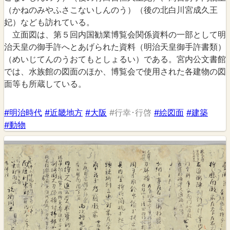
（かねのみやふさこないしんのう）（後の北白川宮成久王
妃）なども訪れている。
立面図は、第５回内国勧業博覧会関係資料の一部として明
治天皇の御手許へとあげられた資料（明治天皇御手許書類）
（めいじてんのうおてもとしょるい）である。宮内公文書館
では、水族館の図面のほか、博覧会で使用された各建物の図
面等も所蔵している。
#明治時代
#近畿地方
#大阪
#行幸･行啓
#絵図面
#建築
#動物