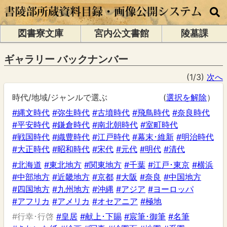
図書寮文庫
宮内公文書館
陵墓課
ギャラリー バックナンバー
(1/3)
次へ
時代/地域/ジャンルで選ぶ
(
選択を解除
）
#縄文時代
#弥生時代
#古墳時代
#飛鳥時代
#奈良時代
#平安時代
#鎌倉時代
#南北朝時代
#室町時代
#戦国時代
#織豊時代
#江戸時代
#幕末･維新
#明治時代
#大正時代
#昭和時代
#宋代
#元代
#明代
#清代
#北海道
#東北地方
#関東地方
#千葉
#江戸･東京
#横浜
#中部地方
#近畿地方
#京都
#大阪
#奈良
#中国地方
#四国地方
#九州地方
#沖縄
#アジア
#ヨーロッパ
#アフリカ
#アメリカ
#オセアニア
#極地
#行幸･行啓
#皇居
#献上･下賜
#宸筆･御筆
#名筆