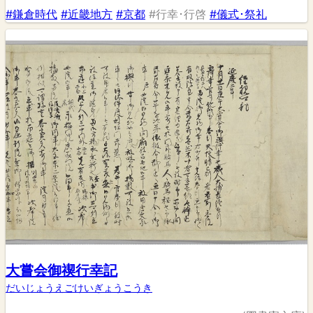
#鎌倉時代
#近畿地方
#京都
#行幸･行啓
#儀式･祭礼
大嘗会御禊行幸記
だいじょうえごけいぎょうこうき