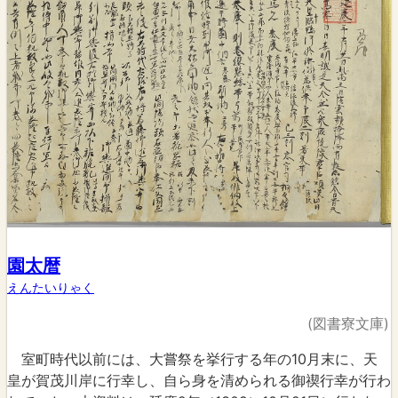
園太暦
えんたいりゃく
(図書寮文庫)
室町時代以前には、大嘗祭を挙行する年の10月末に、天
皇が賀茂川岸に行幸し、自ら身を清められる御禊行幸が行わ