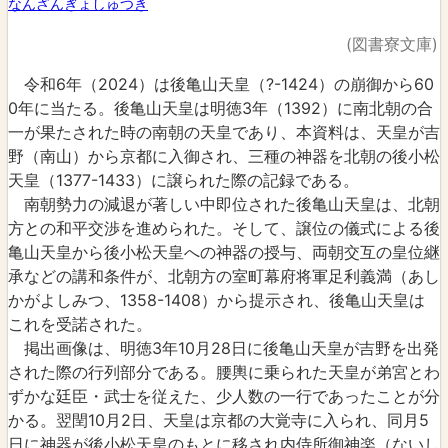
なんざんぎょしゅつき
(図書寮文庫)
令和6年（2024）は後亀山天皇（?-1424）の崩御から60
0年に当たる。後亀山天皇は明徳3年（1392）に南北朝の合
一が果たされた時の南朝の天皇であり、本資料は、天皇が吉
野（南山）から京都に入御され、三種の神器を北朝の後小松
天皇（1377-1433）に譲られた際の記録である。
南朝勢力の減退が著しい中即位された後亀山天皇は、北朝
方との和平交渉を進められた。そして、譲位の儀式による後
亀山天皇から後小松天皇への神器の授与、両朝交互の皇位継
承などの講和条件が、北朝方の室町幕府将軍足利義満（あし
かがよしみつ、1358-1408）から提示され、後亀山天皇は
これを受諾された。
掲出画像は、明徳3年10月28日に後亀山天皇が吉野を出発
された際の行列部分である。腰輿に乗られた天皇が弟宮とわ
ずかな廷臣・武士を従えた、少人数の一行であったことが分
かる。翌閏10月2日、天皇は京都の大覚寺に入られ、同月5
日に神器が後小松天皇のもとに移され内侍所御神楽（ないし