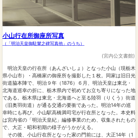
小山行在所御座所写真
（「明治天皇御駐輦之碑写真他」のうち）
(宮内公文書館)
明治天皇の行在所（あんざいしょ）となった小山（現栃木
県小山市）・高橋家の御座所を撮影した１枚。同家は旧日光
街道脇本陣で、明治９年（1876）６月、明治天皇は東北・
北海道巡幸の折に、栃木県内で初めてお立ち寄りになった地
である。栃木県は東北・北海道へと至る陸羽（りくう）街道
（旧奥羽街道）が通る交通の要衝であった。明治14年の巡
幸時にも再び、小山駅高橋満司宅が行在所となった。本史料
は宮内省の「明治天皇紀」編修事業のため、収集されたもの
で、大正・昭和初期の様子がうかがえる。
その後、小山行在所となった家の門前には、大正14年（1