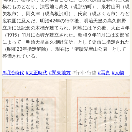
模なものとなり、演習地も高久（現那須町）、泉村山田（現
矢板市）、阿久津（現高根沢町）、氏家（現さくら市）など
広範囲に及んだ。明治42年の行幸後、明治天皇の高久御野
立所には記念の木標が建てられ、同地にはその後、大正４年
（1915）11月に石碑が建立された。昭和９年11月には文部省
によって「明治天皇高久御野立所」として史蹟に指定された
（昭和23年指定解除）。現在は「聖蹟愛宕山公園」として
整備されている。
#明治時代
#大正時代
#関東地方
#行幸･行啓
#写真
#人物