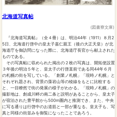
北海道写真帖
(図書寮文庫)
『北海道写真帖』（全４冊）は、明治44年（1911）８月2
5日、北海道行啓中の皇太子嘉仁親王（後の大正天皇）が北
海道庁を御訪問になった際に、北海道庁長官から献上された
ものである。
その写真帖に収められた掲出の２枚の写真は、開拓使設置
３年後の明治５年と、皇太子の行啓直前である同44年６月
の札幌の街を写している。「創業ノ札幌」「現時ノ札幌」と
それぞれ題され、背景の藻岩山等の稜線をもとに比較する
と、一目瞭然で街の発展の様子がわかる。「現時ノ札幌」の
撮影地は、創成川畔の南二条と説明があることから、皇太子
が宿泊された豊平館から500m圏内と推測でき、また、中央
に写る通りは行啓中のお道筋と一部が重なる。皇太子も、写
真と同様の街並みを御覧になったことであろう。