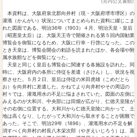
(宮内公文書館)
本資料は、大阪府泉北郡向井村（現・大阪府堺市堺区）の
灌漑（かんがい）状況についてまとめられた資料に綴じこま
れた図面である。明治36年（1903）４月、明治天皇・皇后
（昭憲皇太后）は、大阪天王寺で開催される第５回内国勧業
博覧会を御覧になるため、大阪に行幸・行啓になった。この
とき天皇は、博覧会開会の勅語を読まれたほか、各会場や附
属水族館などを御覧になった。
天皇と同じく皇后も博覧会に関連する各施設を訪れた。同
時に、大阪府内の各所に侍従を差遣（さけん）し、状況を視
察させた。５月２日、皇后は侍従の米田虎雄（こめだとら
お）を向井村に差遣した。かねてより向井村やその周辺の
村々では、灌漑用水の不足に悩まされていた。図面の左側に
みえるのが大和川、中央部には田畑が広がり、仁徳天皇陵が
その右側に位置する。大和川から仁徳天皇陵に向かって、土
地は高くなり、したがって大和川から取水することが困難で
あった。そこで、明治29年（1896）、灌漑用水の不足を解
消すべく向井村の村長八木栄次郎（やぎえいじろう）は、蒸