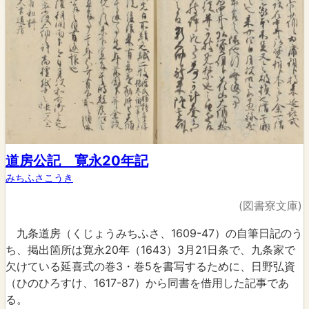
道房公記 寛永20年記
みちふさこうき
(図書寮文庫)
九条道房（くじょうみちふさ、1609-47）の自筆日記のう
ち、掲出箇所は寛永20年（1643）3月21日条で、九条家で
欠けている延喜式の巻3・巻5を書写するために、日野弘資
（ひのひろすけ、1617-87）から同書を借用した記事であ
る。