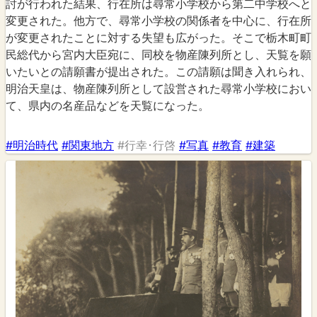
討が行われた結果、行在所は尋常小学校から第二中学校へと
変更された。他方で、尋常小学校の関係者を中心に、行在所
が変更されたことに対する失望も広がった。そこで栃木町町
民総代から宮内大臣宛に、同校を物産陳列所とし、天覧を願
いたいとの請願書が提出された。この請願は聞き入れられ、
明治天皇は、物産陳列所として設営された尋常小学校におい
て、県内の名産品などを天覧になった。
#明治時代
#関東地方
#行幸･行啓
#写真
#教育
#建築