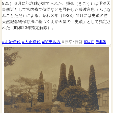
925）６月に記念碑が建てられた。揮毫（きごう）は明治天
皇側近として宮内省で侍従などを歴任した藤波言忠（ふじな
みことただ）による。昭和８年（1933）11月には史蹟名勝
天然紀念物保存法に基づく明治天皇の「史蹟」として指定さ
れた（昭和23年指定解除）。
#明治時代
#大正時代
#関東地方
#行幸･行啓
#写真
#建築