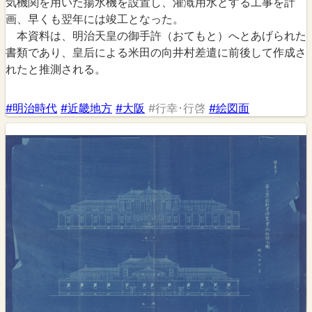
気機関を用いた揚水機を設置し、灌漑用水とする工事を計
画、早くも翌年には竣工となった。
本資料は、明治天皇の御手許（おてもと）へとあげられた
書類であり、皇后による米田の向井村差遣に前後して作成さ
れたと推測される。
#明治時代
#近畿地方
#大阪
#行幸･行啓
#絵図面