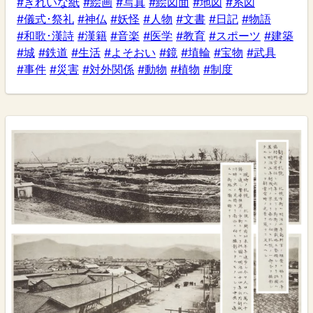
#きれいな紙
#絵画
#写真
#絵図面
#地図
#系図
#儀式･祭礼
#神仏
#妖怪
#人物
#文書
#日記
#物語
#和歌･漢詩
#漢籍
#音楽
#医学
#教育
#スポーツ
#建築
#城
#鉄道
#生活
#よそおい
#鏡
#埴輪
#宝物
#武具
#事件
#災害
#対外関係
#動物
#植物
#制度