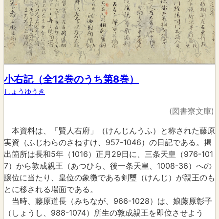
小右記（全12巻のうち第8巻）
しょうゆうき
(図書寮文庫)
本資料は、「賢人右府」（けんじんうふ）と称された藤原
実資（ふじわらのさねすけ、957-1046）の日記である。掲
出箇所は長和5年（1016）正月29日に、三条天皇（976-101
7）から敦成親王（あつひら、後一条天皇、1008-36）への
譲位に当たり、皇位の象徴である剣璽（けんじ）が親王のも
とに移される場面である。
当時、藤原道長（みちなが、966-1028）は、娘藤原彰子
（しょうし、988-1074）所生の敦成親王を即位させよう