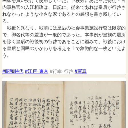
民家を買い受けて使用していた。下検分にあたった侍従・宮
内事務官の入江相政は、日記に、従来であれば皇后が行啓さ
れなかったような小さな家であるとの感想を書き残してい
る。
戦後と異なり、戦前には皇后の社会事業施設行啓は限定的
で、御名代等の差遣が一般的であった。本事例が皇族の居所
を除く皇后の戦後初の行啓であることに鑑みて、戦後におけ
る皇后と国民のかかわりを考える上で象徴的な一枚といえよ
う。
#昭和時代
#江戸･東京
#行幸･行啓
#写真