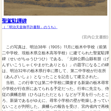
聖駕駐蹕碑
（「明治天皇御手許書類」のうち）
(宮内公文書館)
この写真は、明治38年（1905）11月に栃木中学校（前第
二中学校、現栃木県立栃木高等学校）に建てられた聖駕駐蹕
碑（せいがちゅうひつひ）である。「元帥公爵山縣有朋（げ
んすいこうしゃくやまがたありとも）」の題字になるこの碑
は、明治32年の栃木県行幸に際して、第二中学校が行在所
（あんざいしょ）となったことを記念して建立された。
当初、この行幸では第二中学校に隣接する新築の栃木尋常
小学校が行在所にあてられる予定だった。行幸に先立ち、侍
従の廣幡忠朝（ひろはたただとも）などが下見を行ったとこ
ろ、新築であるがゆえに、尋常小学校の壁が乾燥しきってい
ないことが判明した。廣幡らの報告を受け、宮内省内で再検