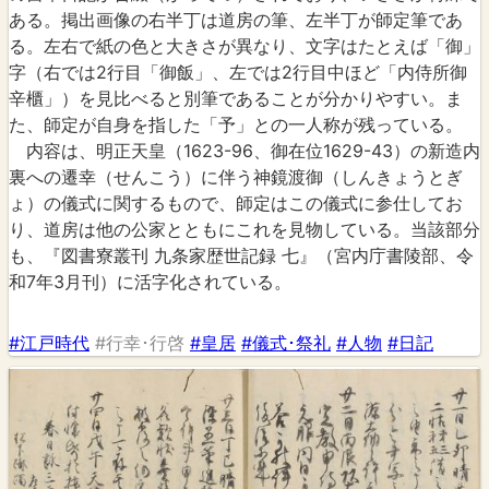
ある。掲出画像の右半丁は道房の筆、左半丁が師定筆であ
る。左右で紙の色と大きさが異なり、文字はたとえば「御」
字（右では2行目「御飯」、左では2行目中ほど「内侍所御
辛櫃」）を見比べると別筆であることが分かりやすい。ま
た、師定が自身を指した「予」との一人称が残っている。
内容は、明正天皇（1623-96、御在位1629-43）の新造内
裏への遷幸（せんこう）に伴う神鏡渡御（しんきょうとぎ
ょ）の儀式に関するもので、師定はこの儀式に参仕してお
り、道房は他の公家とともにこれを見物している。当該部分
も、『図書寮叢刊 九条家歴世記録 七』（宮内庁書陵部、令
和7年3月刊）に活字化されている。
#江戸時代
#行幸･行啓
#皇居
#儀式･祭礼
#人物
#日記