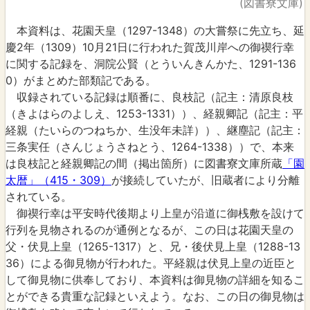
(図書寮文庫)
本資料は、花園天皇（1297-1348）の大嘗祭に先立ち、延
慶2年（1309）10月21日に行われた賀茂川岸への御禊行幸
に関する記録を、洞院公賢（とういんきんかた、1291-136
0）がまとめた部類記である。
収録されている記録は順番に、良枝記（記主：清原良枝
（きよはらのよしえ、1253-1331））、経親卿記（記主：平
経親（たいらのつねちか、生没年未詳））、継塵記（記主：
三条実任（さんじょうさねとう、1264-1338））で、本来
は良枝記と経親卿記の間（掲出箇所）に図書寮文庫所蔵
「園
太暦」（415・309）
が接続していたが、旧蔵者により分離
されている。
御禊行幸は平安時代後期より上皇が沿道に御桟敷を設けて
行列を見物されるのが通例となるが、この日は花園天皇の
父・伏見上皇（1265-1317）と、兄・後伏見上皇（1288-13
36）による御見物が行われた。平経親は伏見上皇の近臣と
して御見物に供奉しており、本資料は御見物の詳細を知るこ
とができる貴重な記録といえよう。なお、この日の御見物は