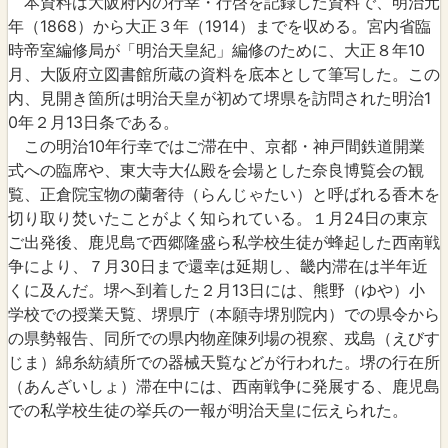
本資料は大阪府内の行幸・行啓を記録した資料で、明治元
年（1868）から大正３年（1914）までを収める。宮内省臨
時帝室編修局が「明治天皇紀」編修のために、大正８年10
月、大阪府立図書館所蔵の資料を底本として筆写した。この
内、見開き箇所は明治天皇が初めて堺県を訪問された明治1
0年２月13日条である。
この明治10年行幸ではご滞在中、京都・神戸間鉄道開業
式への臨席や、東大寺大仏殿を会場とした奈良博覧会の観
覧、正倉院宝物の蘭奢待（らんじゃたい）と呼ばれる香木を
切り取り焚いたことがよく知られている。１月24日の東京
ご出発後、鹿児島で西郷隆盛ら私学校生徒が蜂起した西南戦
争により、７月30日まで還幸は延期し、畿内滞在は半年近
くに及んだ。堺へ到着した２月13日には、熊野（ゆや）小
学校での授業天覧、堺県庁（本願寺堺別院内）での県令から
の県勢報告、同所での県内物産陳列場の視察、戎島（えびす
じま）綿糸紡績所での器械天覧などが行われた。堺の行在所
（あんざいしょ）滞在中には、西南戦争に発展する、鹿児島
での私学校生徒の挙兵の一報が明治天皇に伝えられた。