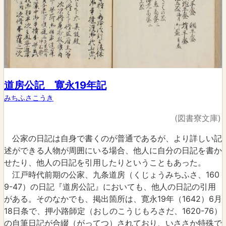
道房公記 寛永19年記
みちふさこうき
(図書寮文庫)
公家の日記は自身で書くのが普通であるが、より詳しい記
述ができる人物が周囲にいる場合、他人に自分の日記を書か
せたり、他人の日記を引用したりということもあった。
江戸時代前期の公家、九条道房（くじょうみちふさ、160
9-47）の日記『道房公記』においても、他人の日記の引用
がある。そのなかでも、掲出箇所は、寛永19年（1642）6月
18日条で、押小路師定（おしのこうじもろさだ、1620-76）
の自筆日記が合綴（がってつ）されており、いささか特殊で