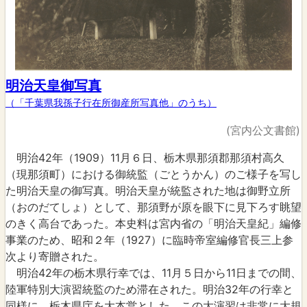
明治天皇御写真
（「千葉県我孫子行在所御産所写真他」のうち）
(宮内公文書館)
明治42年（1909）11月６日、栃木県那須郡那須村高久
（現那須町）における御統監（ごとうかん）のご様子を写し
た明治天皇の御写真。明治天皇が統監された地は御野立所
（おのだてしょ）として、那須野が原を眼下に見下ろす眺望
のきく高台であった。本史料は宮内省の「明治天皇紀」編修
事業のため、昭和２年（1927）に臨時帝室編修官長三上参
次より寄贈された。
明治42年の栃木県行幸では、11月５日から11日までの間、
陸軍特別大演習統監のため滞在された。明治32年の行幸と
同様に、栃木県庁を大本営とした。この大演習は非常に大規