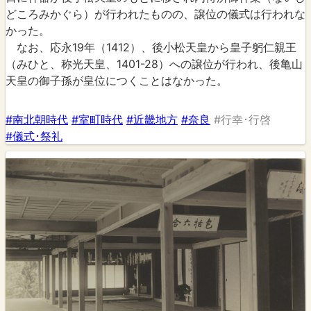
どころみかぐら）が行われたものの、譲位の儀式は行われな
かった。
なお、応永19年（1412）、後小松天皇から皇子躬仁親王
（みひと、称光天皇、1401-28）への譲位が行われ、後亀山
天皇の御子孫が皇位につくことはなかった。
#南北朝時代
#室町時代
#近畿地方
#奈良
#行幸･行啓
#儀式･祭礼