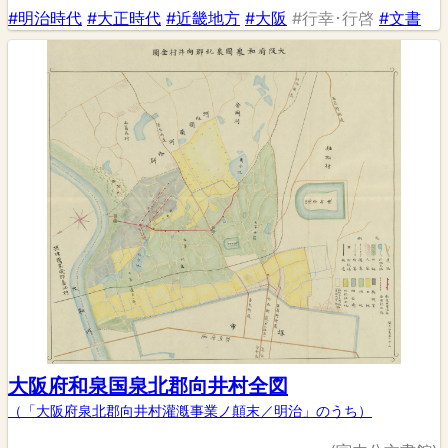
#明治時代
#大正時代
#近畿地方
#大阪
#行幸･行啓
#文書
大阪府和泉国泉北郡向井村全図
（「大阪府泉北郡向井村灌漑事業ノ顛末／明治」のうち）